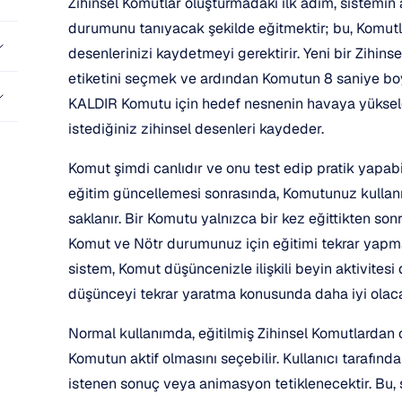
Zihinsel Komutlar oluşturmadaki ilk adım, sistemi
durumunu tanıyacak şekilde eğitmektir; bu, Komutl
desenlerinizi kaydetmeyi gerektirir. Yeni bir Zihi
etiketini seçmek ve ardından Komutun 8 saniye boyu
KALDIR Komutu için hedef nesnenin havaya yükseldiğ
istediğiniz zihinsel desenleri kaydeder.
Komut şimdi canlıdır ve onu test edip pratik yapabil
eğitim güncellemesi sonrasında, Komutunuz kullanılm
saklanır. Bir Komutu yalnızca bir kez eğittikten sonr
Komut ve Nötr durumunuz için eğitimi tekrar yapmanı
sistem, Komut düşüncenizle ilişkili beyin aktivitesi
düşünceyi tekrar yaratma konusunda daha iyi olaca
Normal kullanımda, eğitilmiş Zihinsel Komutlardan ol
Komutun aktif olmasını seçebilir. Kullanıcı tarafın
istenen sonuç veya animasyon tetiklenecektir. Bu, 