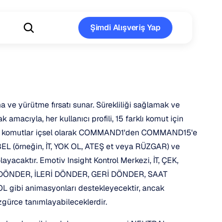
Şimdi Alışveriş Yap
Şimdi Alışveriş Yap
a ve yürütme fırsatı sunar. Sürekliliği sağlamak ve 
macıyla, her kullanıcı profili, 15 farklı komut için 
e bu komutlar içsel olarak COMMAND1'den COMMAND15'e 
EL (örneğin, İT, YOK OL, ATEŞ et veya RÜZGAR) ve 
yacaktır. Emotiv Insight Kontrol Merkezi, İT, ÇEK, 
DÖNDER, İLERİ DÖNDER, GERİ DÖNDER, SAAT 
bi animasyonları destekleyecektir, ancak 
özgürce tanımlayabileceklerdir.