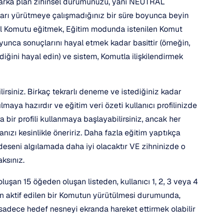
n arka plan zihinsel durumunuzu, yani NEUTRAL 
arı yürütmeye çalışmadığınız bir süre boyunca beyin 
nsel Komutu eğitmek, Eğitim modunda istenilen Komut 
nca sonuçlarını hayal etmek kadar basittir (örneğin, 
ini hayal edin) ve sistem, Komutla ilişkilendirmek 
irsiniz. Birkaç tekrarlı deneme ve istediğiniz kadar 
aya hazırdır ve eğitim veri özeti kullanıcı profilinizde 
a bir profili kullanmaya başlayabilirsiniz, ancak her 
zı kesinlikle öneririz. Daha fazla eğitim yaptıkça 
 deseni algılamada daha iyi olacaktır VE zihninizde o 
ksınız.
uşan 15 öğeden oluşan listeden, kullanıcı 1, 2, 3 veya 4 
dan aktif edilen bir Komutun yürütülmesi durumunda, 
sadece hedef nesneyi ekranda hareket ettirmek olabilir 