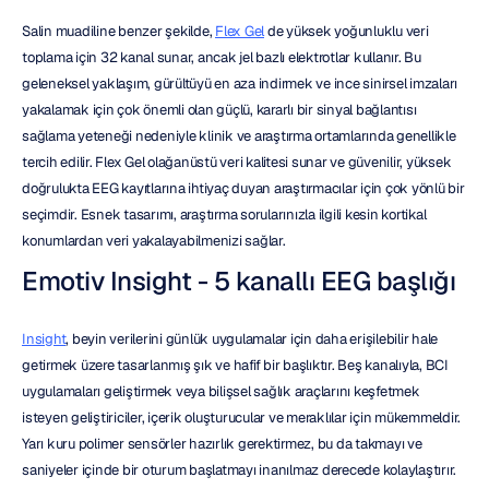
Salin muadiline benzer şekilde, 
Flex Gel
 de yüksek yoğunluklu veri 
toplama için 32 kanal sunar, ancak jel bazlı elektrotlar kullanır. Bu 
geleneksel yaklaşım, gürültüyü en aza indirmek ve ince sinirsel imzaları 
yakalamak için çok önemli olan güçlü, kararlı bir sinyal bağlantısı 
sağlama yeteneği nedeniyle klinik ve araştırma ortamlarında genellikle 
tercih edilir. Flex Gel olağanüstü veri kalitesi sunar ve güvenilir, yüksek 
doğrulukta EEG kayıtlarına ihtiyaç duyan araştırmacılar için çok yönlü bir 
seçimdir. Esnek tasarımı, araştırma sorularınızla ilgili kesin kortikal 
konumlardan veri yakalayabilmenizi sağlar.
Emotiv Insight - 5 kanallı EEG başlığı
Insight
, beyin verilerini günlük uygulamalar için daha erişilebilir hale 
getirmek üzere tasarlanmış şık ve hafif bir başlıktır. Beş kanalıyla, BCI 
uygulamaları geliştirmek veya bilişsel sağlık araçlarını keşfetmek 
isteyen geliştiriciler, içerik oluşturucular ve meraklılar için mükemmeldir. 
Yarı kuru polimer sensörler hazırlık gerektirmez, bu da takmayı ve 
saniyeler içinde bir oturum başlatmayı inanılmaz derecede kolaylaştırır. 