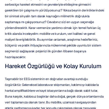
serbestçe hareket etmesini ve çevreleriyle etkileşime girmesini 
gerektiren bir çalışma mı yürütüyorsunuz? Yoksa beynin derinliklerindeki 
bir sinirsel sinyalin tam olarak kaynağını milimetrik doğrulukla 
saptamaya mı çalışıyorsunuz? Cevabınız sizi en uygun seçeneğe 
yönlendirecektir. Karar vermenize yardımcı olmak için temel farkları üç 
kritik alanda inceleyelim: mobilite ve kurulum, veri kalitesi ve genel 
maliyet ile erişilebilirlik. Bu ayrımları anlamak, araştırma hedefleriniz, 
bütçeniz ve pratik ihtiyaçlarınızla mükemmel şekilde uyumlu bir sistem 
seçmenizi sağlayarak projenizi ilk günden itibaren başarıya 
hazırlayacaktır.
Hareket Özgürlüğü ve Kolay Kurulum
Taşınabilir bir EEG sisteminin en doğrudan avantajı sunduğu 
özgürlüktür. Geleneksel laboratuvar ekipmanları, katılımcıyı kablolarla 
hantal amplifikatörlere ve kayıt istasyonlarına bağlı olarak sabit tutar. 
Buna karşılık, kablosuz başlıklar daha doğal, gerçek dünya ortamlarında 
veri toplamanıza olanak tanır. Bu mobilite, uzamsal navigasyondan 
atletik performansa kadar her konuda çalışmalara olanak tanıyarak 