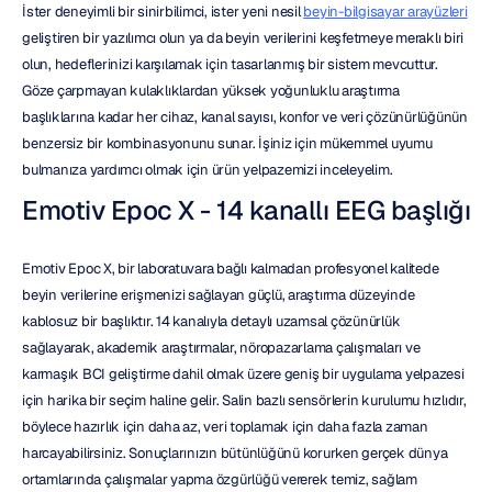
İster deneyimli bir sinirbilimci, ister yeni nesil 
beyin-bilgisayar arayüzleri
geliştiren bir yazılımcı olun ya da beyin verilerini keşfetmeye meraklı biri 
olun, hedeflerinizi karşılamak için tasarlanmış bir sistem mevcuttur. 
Göze çarpmayan kulaklıklardan yüksek yoğunluklu araştırma 
başlıklarına kadar her cihaz, kanal sayısı, konfor ve veri çözünürlüğünün 
benzersiz bir kombinasyonunu sunar. İşiniz için mükemmel uyumu 
bulmanıza yardımcı olmak için ürün yelpazemizi inceleyelim.
Emotiv Epoc X - 14 kanallı EEG başlığı
Emotiv Epoc X, bir laboratuvara bağlı kalmadan profesyonel kalitede 
beyin verilerine erişmenizi sağlayan güçlü, araştırma düzeyinde 
kablosuz bir başlıktır. 14 kanalıyla detaylı uzamsal çözünürlük 
sağlayarak, akademik araştırmalar, nöropazarlama çalışmaları ve 
karmaşık BCI geliştirme dahil olmak üzere geniş bir uygulama yelpazesi 
için harika bir seçim haline gelir. Salin bazlı sensörlerin kurulumu hızlıdır, 
böylece hazırlık için daha az, veri toplamak için daha fazla zaman 
harcayabilirsiniz. Sonuçlarınızın bütünlüğünü korurken gerçek dünya 
ortamlarında çalışmalar yapma özgürlüğü vererek temiz, sağlam 