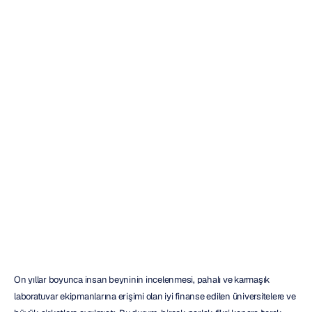
2026
Yılının
En
İyi
5
Taşınabilir
Kablosuz
EEG
Sistemi
Emotiv
Güncelleme
tarihi
23
Oca
2026
On yıllar boyunca insan beyninin incelenmesi, pahalı ve karmaşık 
laboratuvar ekipmanlarına erişimi olan iyi finanse edilen üniversitelere ve 