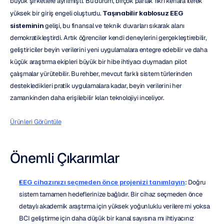
büyük şirketlere ayrılmıştı. Bu durum, birçok parlak fikri kenara iterek 
yüksek bir giriş engeli oluşturdu. 
Taşınabilir kablosuz EEG 
sisteminin
 gelişi, bu finansal ve teknik duvarları sıkarak alanı 
demokratikleştirdi. Artık öğrenciler kendi deneylerini gerçekleştirebilir, 
geliştiriciler beyin verilerini yeni uygulamalara entegre edebilir ve daha 
küçük araştırma ekipleri büyük bir hibe ihtiyacı duymadan pilot 
çalışmalar yürütebilir. Bu rehber, mevcut farklı sistem türlerinden 
destekledikleri pratik uygulamalara kadar, beyin verilerini her 
zamankinden daha erişilebilir kılan teknolojiyi inceliyor.
Ürünleri Görüntüle
Önemli Çıkarımlar
EEG cihazınızı seçmeden önce projenizi tanımlayın
: Doğru 
sistem tamamen hedeflerinize bağlıdır. Bir cihaz seçmeden önce 
detaylı akademik araştırma için yüksek yoğunluklu verilere mi yoksa 
BCI geliştirme için daha düşük bir kanal sayısına mı ihtiyacınız 