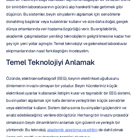
bir sinirbilim laboratuvarının gücünü alıp hareketli hale getirmek gibi 
düşünün. Bu sistemler, beyin sinyallerini algılamak için sensörlerle 
donatılmış başlıklar veya kulaklıklar kullanır ve size daha doğal, gerçek 
dünya ortamlarında veri toplama özgürlüğü verir. Bu erişilebilirlik, 
akademik çalışmalardan yenilikçi teknolojilerin geliştirilmesine kadar her 
şey için yeni yollar açmıştır. Temel teknolojiyi ve geleneksel laboratuvar 
ekipmanlarından nasıl farklılaştığını inceleyelim.
Temel Teknolojiyi Anlamak
Özünde, elektroensefalografi (EEG), beynin elektriksel uğultusunu 
dinlemenin invaziv olmayan bir yoludur. Beyin hücreleriniz küçük 
elektriksel uyarılar kullanarak iletişim kurar ve taşınabilir bir EEG sistemi, 
bu sinyalleri algılamak için kafa derisine yerleştirilen küçük sensörler 
veya elektrotlar kullanır. Sistem daha sonra bu sinyalleri güçlendirir ve 
analiz edebileceğiniz verilere dönüştürür. Herhangi bir invaziv prosedür 
olmaksızın beyin dinamiklerini anlamak için güvenli ve yerleşik bir 
yöntemdir. Bu teknoloji, 
akademik araştırma ve eğitim
 de dahil olmak 