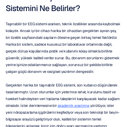
Sistemini Ne Belirler?
Taşınabilir bir EEG sistemi ararken, teknik özellikler arasında kaybolmak 
kolaydır. Ancak iyi bir cihazı harika bir cihazdan gerçekten ayıran şey, 
bir özellik sayfasındaki sayıların ötesine geçen birkaç temel faktördür. 
Harika bir sistem, sadece kusursuz bir laboratuvar ortamında değil, 
gerçek dünya koşullarında pratik ve kullanımı kolay olmakla birlikte 
güvenilir, yüksek kaliteli veriler sunar. Bu, donanım sorunlarını gidermek 
yerine işinize odaklanmanızı sağlayan, sorunsuz bir şekilde birlikte 
çalışan güçlü donanım ve sezgisel yazılımın dengesidir.
Gerçekten harika bir taşınabilir EEG sistemi, son kullanıcı düşünülerek 
tasarlanmıştır. Uzun oturumlar için yeterince rahat, kurulumu basit ve 
hareket halindeyken veri toplama taleplerini karşılayacak kadar sağlam 
olmalıdır. İster derinlemesine bir 
akademik araştırma
 yürütüyor, ister 
yeni nöropazarlama içgörülerini keşfediyor veya son teknoloji bir beyin-
bilgisayar arayüzü geliştiriyor olun, kaliteli bir sistemin temel 
bileşenlerini anlamak işiniz için doğru aracı seçmenize yardımcı 