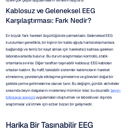
üzere çok çeşitli uygulamaların temelini oluşturur.
Kablosuz ve Geleneksel EEG 
Karşılaştırması: Fark Nedir?
En büyük fark hareket özgürlüğünde yatmaktadır. Geleneksel EEG 
kurulumları genellikle, bir kişinin bir kablo ağıyla hantal ekipmanlara 
bağlandığı ve temiz bir kayıt almak için hareketsiz kalması gereken 
laboratuvarlarda bulunur. Bu durum araştırmaları kontrollü, statik 
ortamlarla sınırlar. Diğer taraftan taşınabilir kablosuz EEG kabloları 
ortadan kaldırır. Bu hafif, takılabilir sistemler katılımcıların hareket 
etmelerine, çevreleriyle etkileşime girmelerine ve görevleri doğal bir 
şekilde yerine getirmelerine olanak tanır. Bu değişim, günlük aktiviteler 
sırasında beyin dalgalarını incelemeyi mümkün kılar; bu da pratik 
beyin-
bilgisayar arayüzü
 uygulamaları oluşturmak ve laboratuvar dışında 
araştırmalar yürütmek için ezber bozan bir gelişmedir.
Harika Bir Taşınabilir EEG 