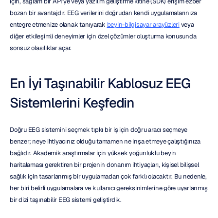
için, sağlam bir API'ye veya yazılım geliştirme kitine (SDK) erişim ezber 
bozan bir avantajdır. EEG verilerini doğrudan kendi uygulamalarınıza 
entegre etmenize olanak tanıyarak 
beyin-bilgisayar arayüzleri
 veya 
diğer etkileşimli deneyimler için özel çözümler oluşturma konusunda 
sonsuz olasılıklar açar.
En İyi Taşınabilir Kablosuz EEG 
Sistemlerini Keşfedin
Doğru EEG sistemini seçmek tıpkı bir iş için doğru aracı seçmeye 
benzer; neye ihtiyacınız olduğu tamamen ne inşa etmeye çalıştığınıza 
bağlıdır. Akademik araştırmalar için yüksek yoğunluklu beyin 
haritalaması gerektiren bir projenin donanım ihtiyaçları, kişisel bilişsel 
sağlık için tasarlanmış bir uygulamadan çok farklı olacaktır. Bu nedenle, 
her biri belirli uygulamalara ve kullanıcı gereksinimlerine göre uyarlanmış 
bir dizi taşınabilir EEG sistemi geliştirdik.