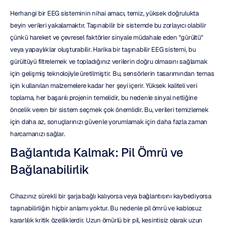
Herhangi bir EEG sisteminin nihai amacı, temiz, yüksek doğrulukta 
beyin verileri yakalamaktır. Taşınabilir bir sistemde bu zorlayıcı olabilir 
çünkü hareket ve çevresel faktörler sinyale müdahale eden "gürültü" 
veya yapaylıklar oluşturabilir. Harika bir taşınabilir EEG sistemi, bu 
gürültüyü filtrelemek ve topladığınız verilerin doğru olmasını sağlamak 
için gelişmiş teknolojiyle üretilmiştir. Bu, sensörlerin tasarımından temas 
için kullanılan malzemelere kadar her şeyi içerir. Yüksek kaliteli veri 
toplama, her başarılı projenin temelidir, bu nedenle sinyal netliğine 
öncelik veren bir sistem seçmek çok önemlidir. Bu, verileri temizlemek 
için daha az, sonuçlarınızı güvenle yorumlamak için daha fazla zaman 
harcamanızı sağlar.
Bağlantıda Kalmak: Pil Ömrü ve 
Bağlanabilirlik
Cihazınız sürekli bir şarja bağlı kalıyorsa veya bağlantısını kaybediyorsa 
taşınabilirliğin hiçbir anlamı yoktur. Bu nedenle pil ömrü ve kablosuz 
kararlılık kritik özelliklerdir. Uzun ömürlü bir pil, kesintisiz olarak uzun 