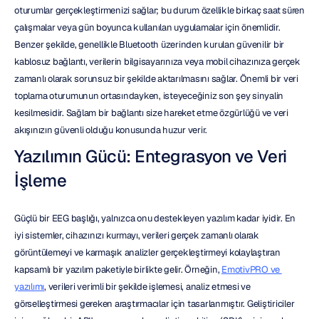
oturumlar gerçekleştirmenizi sağlar; bu durum özellikle birkaç saat süren 
çalışmalar veya gün boyunca kullanılan uygulamalar için önemlidir. 
Benzer şekilde, genellikle Bluetooth üzerinden kurulan güvenilir bir 
kablosuz bağlantı, verilerin bilgisayarınıza veya mobil cihazınıza gerçek 
zamanlı olarak sorunsuz bir şekilde aktarılmasını sağlar. Önemli bir veri 
toplama oturumunun ortasındayken, isteyeceğiniz son şey sinyalin 
kesilmesidir. Sağlam bir bağlantı size hareket etme özgürlüğü ve veri 
akışınızın güvenli olduğu konusunda huzur verir.
Yazılımın Gücü: Entegrasyon ve Veri 
İşleme
Güçlü bir EEG başlığı, yalnızca onu destekleyen yazılım kadar iyidir. En 
iyi sistemler, cihazınızı kurmayı, verileri gerçek zamanlı olarak 
görüntülemeyi ve karmaşık analizler gerçekleştirmeyi kolaylaştıran 
kapsamlı bir yazılım paketiyle birlikte gelir. Örneğin, 
EmotivPRO ve 
yazılımı
, verileri verimli bir şekilde işlemesi, analiz etmesi ve 
görselleştirmesi gereken araştırmacılar için tasarlanmıştır. Geliştiriciler 