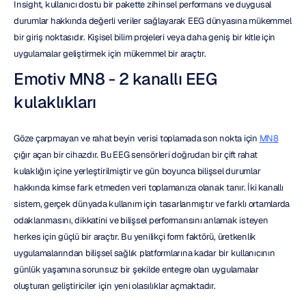
Insight, kullanıcı dostu bir pakette zihinsel performans ve duygusal 
durumlar hakkında değerli veriler sağlayarak EEG dünyasına mükemmel 
bir giriş noktasıdır. Kişisel bilim projeleri veya daha geniş bir kitle için 
uygulamalar geliştirmek için mükemmel bir araçtır.
Emotiv MN8 - 2 kanallı EEG 
kulaklıkları
Göze çarpmayan ve rahat beyin verisi toplamada son nokta için 
MN8
çığır açan bir cihazdır. Bu EEG sensörleri doğrudan bir çift rahat 
kulaklığın içine yerleştirilmiştir ve gün boyunca bilişsel durumlar 
hakkında kimse fark etmeden veri toplamanıza olanak tanır. İki kanallı 
sistem, gerçek dünyada kullanım için tasarlanmıştır ve farklı ortamlarda 
odaklanmasını, dikkatini ve bilişsel performansını anlamak isteyen 
herkes için güçlü bir araçtır. Bu yenilikçi form faktörü, üretkenlik 
uygulamalarından bilişsel sağlık platformlarına kadar bir kullanıcının 
günlük yaşamına sorunsuz bir şekilde entegre olan uygulamalar 
oluşturan geliştiriciler için yeni olasılıklar açmaktadır.