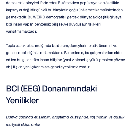
demokratik bireyleri ifade eder. Bu örneklem popülasyonları özellikle 
kapsayıcı değildir çünkü bu bireylerin çoğu üniversite kampüslerinden 
gelmektedir. Bu WEIRD demografisi, gerçek dünyadaki çeşitliliği veya 
bizi insan yapan benzersiz bilişsel ve duygusal nitelikleri 
yansıtmamaktadır.
Toplu olarak ele alındığında bu durum, deneylerin pratik önemini ve 
genellenebilirliğini sınırlamaktadır. Bu nedenle, bu çalışmalardan elde 
edilen bulguları tüm insan bilişine (yani zihinsel iş yükü, problem çözme 
vb.) ilişkin yeni çıkarımlara genelleyebilmek zordur.
BCI (EEG) Donanımındaki 
Yenilikler
Dünya çapında erişilebilir, araştırma düzeyinde, taşınabilir ve düşük 
maliyetli ekipmanlar