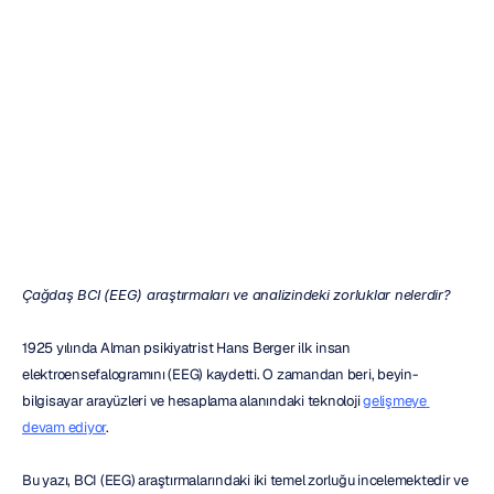
i
2
Temel
Zorluk
Mehul
Nayak
Güncelleme
tarihi
31
Oca
2023
Çağdaş BCI (EEG) araştırmaları ve analizindeki zorluklar nelerdir?
1925 yılında Alman psikiyatrist Hans Berger ilk insan 
elektroensefalogramını (EEG) kaydetti. O zamandan beri, beyin-
bilgisayar arayüzleri ve hesaplama alanındaki teknoloji 
gelişmeye 
devam ediyor
.
Bu yazı, BCI (EEG) araştırmalarındaki iki temel zorluğu incelemektedir ve 