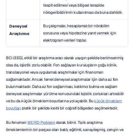
tespit edilmesi veya bilişsel terapide 
nörogeribildirimin kullanılması da buna dahildir.
Bu çalışmalar, hesaplamalı bir nörobilim 
Deneysel 
sorusuna veya hipotezine yanıt vermek için 
Araştırma
elektrogram verileri toplar.
BCI (EEG), etkili bir araştırma aracı olarak yaygın şekilde benimsenmiş 
olsa da, lojistik zorlu olabilir. Fon sağlayan kuruluşların çoğu klinik, 
translasyonel veya uygulamalı araştırmalar için finansman 
sağlamaktadır. Ancak temel deneysel araştırmalar için daha az fon 
bulunmaktadır. Daha az fon sağlanması, katılımcı bulma ve sağlam 
deneysel araştırmalar yürütme konusundaki lojistik zorlukları artırabilir 
ve bu da küçük örneklem boyutlarına yol açabilir. Bu 
küçük örneklem 
boyutları
 pratik bir şekilde kısıtlı bir coğrafi bölgeden seçilmektedir.
Bu fenomen 
WEIRD Problemi
 olarak bilinir. Tipik araştırma 
örneklemlerinin bir parçası olan batılı, eğitimli, sanayileşmiş, zengin ve 