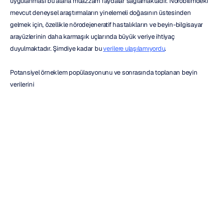
uygulanması bu alana muazzam faydalar sağlamaktadır. Nörobilimdeki 
mevcut deneysel araştırmaların yinelemeli doğasının üstesinden 
gelmek için, özellikle nörodejeneratif hastalıkların ve beyin-bilgisayar 
arayüzlerinin daha karmaşık uçlarında büyük veriye ihtiyaç 
duyulmaktadır. Şimdiye kadar bu 
verilere ulaşılamıyordu
.
Potansiyel örneklem popülasyonunu ve sonrasında toplanan beyin 
verilerini
artırmak için iki yaklaşım mevcuttur:
Dünya çapında kullanılabilecek, araştırma düzeyinde, taşınabilir ve 
düşük maliyetli BCI (EEG) donanımları geliştirmek.
Veri toplama, doğrulama ve otomatik analiz tekniklerini geliştirmek.
Zorlukları Ortadan Kaldırın, 
Değişimle Birlikte Büyüyün. 
Emotiv'i Seçin