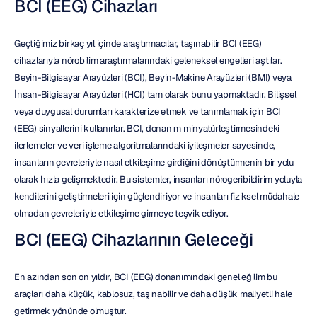
BCI (EEG) Cihazları
Geçtiğimiz birkaç yıl içinde araştırmacılar, taşınabilir BCI (EEG) 
cihazlarıyla nörobilim araştırmalarındaki geleneksel engelleri aştılar. 
Beyin-Bilgisayar Arayüzleri (BCI), Beyin-Makine Arayüzleri (BMI) veya 
İnsan-Bilgisayar Arayüzleri (HCI) tam olarak bunu yapmaktadır. Bilişsel 
veya duygusal durumları karakterize etmek ve tanımlamak için BCI 
(EEG) sinyallerini kullanırlar. BCI, donanım minyatürleştirmesindeki 
ilerlemeler ve veri işleme algoritmalarındaki iyileşmeler sayesinde, 
insanların çevreleriyle nasıl etkileşime girdiğini dönüştürmenin bir yolu 
olarak hızla gelişmektedir. Bu sistemler, insanları nörogeribildirim yoluyla 
kendilerini geliştirmeleri için güçlendiriyor ve insanları fiziksel müdahale 
olmadan çevreleriyle etkileşime girmeye teşvik ediyor.
BCI (EEG) Cihazlarının Geleceği
En azından son on yıldır, BCI (EEG) donanımındaki genel eğilim bu 
araçları daha küçük, kablosuz, taşınabilir ve daha düşük maliyetli hale 
getirmek yönünde olmuştur.