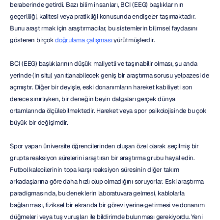
beraberinde getirdi. Bazı bilim insanları, BCI (EEG) başlıklarının 
geçerliliği, kalitesi veya pratikliği konusunda endişeler taşımaktadır. 
Bunu araştırmak için araştırmacılar, bu sistemlerin bilimsel faydasını 
gösteren birçok 
doğrulama çalışması
 yürütmüşlerdir.
BCI (EEG) başlıklarının düşük maliyetli ve taşınabilir olması, şu anda 
yerinde (in situ) yanıtlanabilecek geniş bir araştırma sorusu yelpazesi de 
açmıştır. Diğer bir deyişle, eski donanımların hareket kabiliyeti son 
derece sınırlıyken, bir deneğin beyin dalgaları gerçek dünya 
ortamlarında ölçülebilmektedir. Hareket veya spor psikolojisinde bu çok 
büyük bir değişimdir.
Spor yapan üniversite öğrencilerinden oluşan özel olarak seçilmiş bir 
grupta reaksiyon sürelerini araştıran bir araştırma grubu hayal edin. 
Futbol kalecilerinin topa karşı reaksiyon süresinin diğer takım 
arkadaşlarına göre daha hızlı olup olmadığını soruyorlar. Eski araştırma 
paradigmasında, bu deneklerin laboratuvara gelmesi, kablolarla 
bağlanması, fiziksel bir ekranda bir görevi yerine getirmesi ve donanım 
düğmeleri veya tuş vuruşları ile bildirimde bulunması gerekiyordu. Yeni 