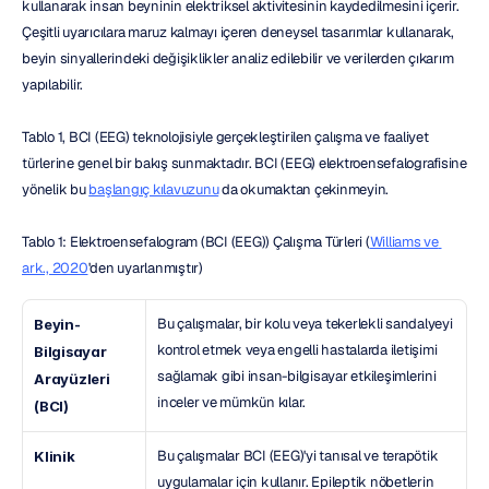
kullanarak insan beyninin elektriksel aktivitesinin kaydedilmesini içerir. 
Çeşitli uyarıcılara maruz kalmayı içeren deneysel tasarımlar kullanarak, 
beyin sinyallerindeki değişiklikler analiz edilebilir ve verilerden çıkarım 
yapılabilir.
Tablo 1, BCI (EEG) teknolojisiyle gerçekleştirilen çalışma ve faaliyet 
türlerine genel bir bakış sunmaktadır. BCI (EEG) elektroensefalografisine 
yönelik bu 
başlangıç kılavuzunu
 da okumaktan çekinmeyin.
Tablo 1: Elektroensefalogram (BCI (EEG)) Çalışma Türleri (
Williams ve 
ark., 2020
'den uyarlanmıştır)
Bu çalışmalar, bir kolu veya tekerlekli sandalyeyi 
Beyin-
kontrol etmek veya engelli hastalarda iletişimi 
Bilgisayar 
sağlamak gibi insan-bilgisayar etkileşimlerini 
Arayüzleri 
inceler ve mümkün kılar.
(BCI)
Bu çalışmalar BCI (EEG)'yi tanısal ve terapötik 
Klinik
uygulamalar için kullanır. Epileptik nöbetlerin 