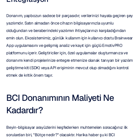
Donanım, yapbozun sadece bir parçasıdır; verilerinizi hayata geçiren şey 
yazılımdır. Satın almadan önce cihazın bilgisayarınızla uyumlu 
olduğundan ve beraberindeki yazılımın ihtiyaçlarınızı karşıladığından 
emin olun. Ekosistemimiz, günlük kullanım için kullanıcı dostu Brainwear 
App uygulamasını ve gelişmiş analiz ve kayıt için güçlü EmotivPRO 
platformunu içerir. Geliştiriciler için, özel uygulamalar oluşturmanıza ve 
donanımı kendi projelerinize entegre etmenize olanak tanıyan bir yazılım 
geliştirme kiti (SDK) veya API erişiminin mevcut olup olmadığını kontrol 
etmek de kritik önem taşır.
BCI Donanımının Maliyeti Ne 
Kadardır?
Beyin-bilgisayar arayüzlerini keşfederken muhtemelen soracağınız ilk 
sorulardan biri, "Bütçe nedir?" olacaktır. Harika haber şu ki BCI 