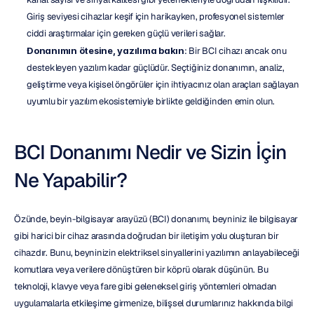
Giriş seviyesi cihazlar keşif için harikayken, profesyonel sistemler 
ciddi araştırmalar için gereken güçlü verileri sağlar.
Donanımın ötesine, yazılıma bakın
: Bir BCI cihazı ancak onu 
destekleyen yazılım kadar güçlüdür. Seçtiğiniz donanımın, analiz, 
geliştirme veya kişisel öngörüler için ihtiyacınız olan araçları sağlayan 
uyumlu bir yazılım ekosistemiyle birlikte geldiğinden emin olun.
BCI Donanımı Nedir ve Sizin İçin 
Ne Yapabilir?
Özünde, beyin-bilgisayar arayüzü (BCI) donanımı, beyniniz ile bilgisayar 
gibi harici bir cihaz arasında doğrudan bir iletişim yolu oluşturan bir 
cihazdır. Bunu, beyninizin elektriksel sinyallerini yazılımın anlayabileceği 
komutlara veya verilere dönüştüren bir köprü olarak düşünün. Bu 
teknoloji, klavye veya fare gibi geleneksel giriş yöntemleri olmadan 
uygulamalarla etkileşime girmenize, bilişsel durumlarınız hakkında bilgi 