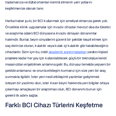
toplamanıza ve dijital ortamları kontrol etmenin yeni yollarını 
keşfetmenize olanak tanır.
Harika haber şu ki, bir BCI kullanmak için ameliyat olmanıza gerek yok. 
Öncelikle klinik uygulamalar için invaziv cihazlar mevcut olsa da tüketici 
ve araştırma odaklı BCI dünyasına invaziv olmayan donanımlar 
hakimdir. Bunlar, beyin sinyallerini güvenli bir şekilde tespit etmek için 
saç derinize oturan, kulaklık veya kulak içi kulaklık gibi takabileceğiniz 
cihazlardır. Sizin için bu, ciddi 
akademik araştırmalardan
 yaratıcı kişisel 
projelere kadar her şey için kullanılabilecek güçlü bir teknolojiye kendi 
masanızdan erişebilmek anlamına gelir. Bu, dünyayı temelde yepyeni bir 
şekilde anlamanız ve onunla etkileşim kurmanız için size yeni bir araç 
sunmakla ilgilidir. İster yeni nesil etkileşimli yazılımlar geliştirmek 
isteyen bir yazılımcı olun, ister insan beyni hakkında yeni bilgiler ortaya 
çıkarmayı amaçlayan bir araştırmacı olun, BCI donanımı bunun için 
gerekli ilk adımı sağlar.
Farklı BCI Cihazı Türlerini Keşfetme