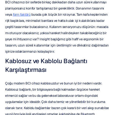
BCI cihazınızı bir seferde birkaç dakikadan daha uzun süre kullanmayı 
planlıyorsanız konfor tartışılamaz bir gerekliliktir. Donanımın tasarımı 
veya 
form faktörü
 burada çok büyük bir rol oynar. Tam kafa keplerinden 
rijit başlıklara, minimalist bantlara ve hatta kulak içi kulaklıklara kadar 
çeşitli tasarımlar bulacaksınız. Kullanım senaryonuzu düşünün: masada 
mı oturuyor olacaksınız, yoksa hareket halindeyken takabileceğiniz bir 
şeye mi ihtiyacınız var? Insight başlığımız gibi hafif ve ergonomik bir 
tasarım, uzun süreli kullanımlar için üretilmiştir ve dikkatiniz dağılmadan 
işinize odaklanmanızı kolaylaştırır.
Kablosuz ve Kablolu Bağlantı 
Karşılaştırması
Çoğu modern BCI cihazı kablosuzdur ve bunun iyi bir nedeni vardır. 
Kablosuz bağlantı, bir bilgisayara bağlı kalmadan özgürce hareket 
etmenizi sağlar ve bu da geleneksel laboratuvar ortamı dışındaki 
uygulamalar için idealdir. Çok daha temiz ve yönetilebilir bir kuruluma 
olanak tanır. Kablolu bağlantılar bazen çok kararlı bir veri akışı sunabilse 
ve pil ömrüyle ilgili endişeleri ortadan kaldırabilse de Bluetooth 