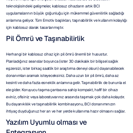
teknolojisindeki gelişmeler, kablosuz cihazların artık BCI 
uygulamalarının büyük çoğunluğu için mükemmel güvenilirlik sağladığı 
anlamına geliyor. Tüm Emotiv başlıkları, taşınabilirlik ve kullanım kolaylığı 
için kablosuz olarak tasarlanmıştır.
Pil Ömrü ve Taşınabilirlik
Herhangi bir kablosuz cihaz için pil ömrü önemli bir husustur. 
Planladığınız seanslar boyunca (ister 30 dakikalık bir bilişsel sağlık 
egzersizi, ister birkaç saatlik bir araştırma deneyi olsun) dayanabilecek 
donanımları aramak isteyeceksiniz. Daha uzun bir pil ömrü, daha az 
kesinti ve daha fazla esneklik anlamına gelir. Taşınabilirlik de bununla el 
ele gider. Koruyucu taşıma çantasına sahip kompakt, hafif bir cihazı 
eviniz, ofisiniz veya laboratuvarınız arasında taşımak çok daha kolaydır. 
Bu dayanıklılık ve taşınabilirlik kombinasyonu, BCI donanımınızın 
ihtiyaç duyduğunuz her an ve her yerde kullanıma hazır olmasını sağlar.
Yazılım Uyumlu olması ve 
Entegrasyon