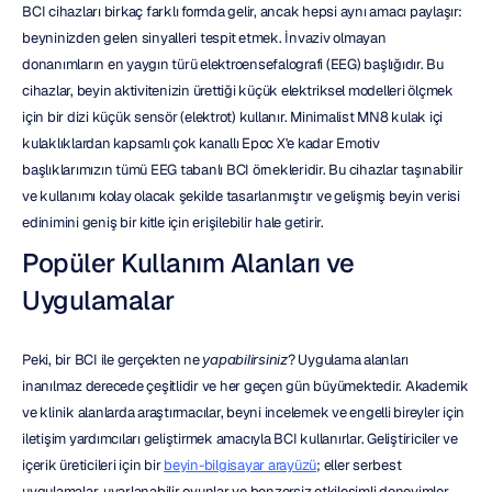
BCI cihazları birkaç farklı formda gelir, ancak hepsi aynı amacı paylaşır: 
beyninizden gelen sinyalleri tespit etmek. İnvaziv olmayan 
donanımların en yaygın türü elektroensefalografi (EEG) başlığıdır. Bu 
cihazlar, beyin aktivitenizin ürettiği küçük elektriksel modelleri ölçmek 
için bir dizi küçük sensör (elektrot) kullanır. Minimalist MN8 kulak içi 
kulaklıklardan kapsamlı çok kanallı Epoc X'e kadar Emotiv 
başlıklarımızın tümü EEG tabanlı BCI örnekleridir. Bu cihazlar taşınabilir 
ve kullanımı kolay olacak şekilde tasarlanmıştır ve gelişmiş beyin verisi 
edinimini geniş bir kitle için erişilebilir hale getirir.
Popüler Kullanım Alanları ve 
Uygulamalar
Peki, bir BCI ile gerçekten ne 
yapabilirsiniz
? Uygulama alanları 
inanılmaz derecede çeşitlidir ve her geçen gün büyümektedir. Akademik 
ve klinik alanlarda araştırmacılar, beyni incelemek ve engelli bireyler için 
iletişim yardımcıları geliştirmek amacıyla BCI kullanırlar. Geliştiriciler ve 
içerik üreticileri için bir 
beyin-bilgisayar arayüzü
; eller serbest 
uygulamalar, uyarlanabilir oyunlar ve benzersiz etkileşimli deneyimler 