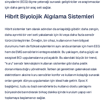
sinyallerini (ECG) ölçme yeteneği sunarak geliştiriciler ve araştırmacılar 
için daha geniş bir araç seti sağlar.
Hibrit Biyolojik Algılama Sistemleri
Hibrit sistemler tam olarak adından da anlaşıldığı gibidir: daha zengin, 
daha ayrıntılı bir veri seti yakalamak için iki veya daha fazla sensör 
türünü birleştirirler. Örneğin, bir cihaz, kullanıcının hem bilişsel 
durumunu hem de fiziksel eylemlerini aynı anda anlamak için hem EEG 
hem de EMG sensörlerini entegre edebilir. Bu yaklaşım, daha güçlü ve 
sezgisel BCI uygulamalarına yol açabilir. Bu alandaki büyük bir trend, 
"kuru" sensör teknolojisini kullanan sistemler gibi daha pratik 
donanımlara doğru yönelmedir. İletken jel gerektiren geleneksel ıslak 
elektrotların aksine kuru sensörler konfor ve kullanım kolaylığı sunarak 
onları gerçek dünya uygulamaları için ideal hale getirir. Epoc X 
başlığımız, tuzlu su bazlı sensörlerle bu kullanıcı dostu yaklaşımı 
bünyesinde barındırarak birkaç dakika içinde kurulum yapıp veri 
toplamaya başlamanızı sağlar.