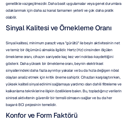
genellikle vazgeçilmezdir. Daha basit uygulamalar veya genel durumlara 
odaklanmak için daha az kanal tamamen yeterli ve çok daha pratik 
olabilir.
Sinyal Kalitesi ve Örnekleme Oranı
Sinyal kalitesi, minimum parazit veya "gürültü" ile beyin aktivitesinin net 
ve temiz bir ölçümünü almakla ilgilidir. Hertz (Hz) cinsinden ölçülen 
örnekleme oranı, cihazın saniyede kaç kez veri noktası kaydettiğini 
gösterir. Daha yüksek bir örnekleme oranı, beynin elektriksel 
sinyallerindeki daha fazla ayrıntıyı yakalar ve bu da hızla değişen nöral 
olayları analiz etmek için kritik öneme sahiptir. Cihazları karşılaştırırken, 
yüksek kaliteli sinyal edinimi sağlamaya yardımcı olan dahili filtreleme ve 
kalkanlama tekniklerine ilişkin özelliklere bakın. Bu, topladığınız verilerin 
sinirsel aktivitenin güvenilir bir temsili olmasını sağlar ve bu da her 
başarılı BCI projesinin temelidir.
Konfor ve Form Faktörü