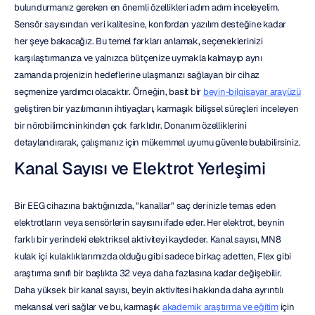
bulundurmanız gereken en önemli özellikleri adım adım inceleyelim. 
Sensör sayısından veri kalitesine, konfordan yazılım desteğine kadar 
her şeye bakacağız. Bu temel farkları anlamak, seçeneklerinizi 
karşılaştırmanıza ve yalnızca bütçenize uymakla kalmayıp aynı 
zamanda projenizin hedeflerine ulaşmanızı sağlayan bir cihaz 
seçmenize yardımcı olacaktır. Örneğin, basit bir 
beyin-bilgisayar arayüzü
geliştiren bir yazılımcının ihtiyaçları, karmaşık bilişsel süreçleri inceleyen 
bir nörobilimcininkinden çok farklıdır. Donanım özelliklerini 
detaylandırarak, çalışmanız için mükemmel uyumu güvenle bulabilirsiniz.
Kanal Sayısı ve Elektrot Yerleşimi
Bir EEG cihazına baktığınızda, "kanallar" saç derinizle temas eden 
elektrotların veya sensörlerin sayısını ifade eder. Her elektrot, beynin 
farklı bir yerindeki elektriksel aktiviteyi kaydeder. Kanal sayısı, MN8 
kulak içi kulaklıklarımızda olduğu gibi sadece birkaç adetten, Flex gibi 
araştırma sınıfı bir başlıkta 32 veya daha fazlasına kadar değişebilir. 
Daha yüksek bir kanal sayısı, beyin aktivitesi hakkında daha ayrıntılı 
mekansal veri sağlar ve bu, karmaşık 
akademik araştırma ve eğitim
 için 