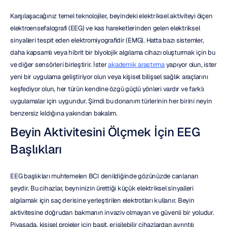
Karşılaşacağınız temel teknolojiler, beyindeki elektriksel aktiviteyi ölçen 
elektroensefalografi (EEG) ve kas hareketlerinden gelen elektriksel 
sinyalleri tespit eden elektromiyografidir (EMG). Hatta bazı sistemler, 
daha kapsamlı veya hibrit bir biyolojik algılama cihazı oluşturmak için bu 
ve diğer sensörleri birleştirir. İster 
akademik araştırma
 yapıyor olun, ister 
yeni bir uygulama geliştiriyor olun veya kişisel bilişsel sağlık araçlarını 
keşfediyor olun, her türün kendine özgü güçlü yönleri vardır ve farklı 
uygulamalar için uygundur. Şimdi bu donanım türlerinin her birini neyin 
benzersiz kıldığına yakından bakalım.
Beyin Aktivitesini Ölçmek İçin EEG 
Başlıkları
EEG başlıkları muhtemelen BCI denildiğinde gözünüzde canlanan 
şeydir. Bu cihazlar, beyninizin ürettiği küçük elektriksel sinyalleri 
algılamak için saç derisine yerleştirilen elektrotları kullanır. Beyin 
aktivitesine doğrudan bakmanın invaziv olmayan ve güvenli bir yoludur. 
Piyasada, kişisel projeler için basit, erişilebilir cihazlardan ayrıntılı 