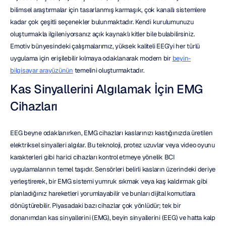
bilimsel araştırmalar için tasarlanmış karmaşık, çok kanallı sistemlere 
kadar çok çeşitli seçenekler bulunmaktadır. Kendi kurulumunuzu 
oluşturmakla ilgileniyorsanız açık kaynaklı kitler bile bulabilirsiniz. 
Emotiv bünyesindeki çalışmalarımız, yüksek kaliteli EEG'yi her türlü 
uygulama için erişilebilir kılmaya odaklanarak modern bir 
beyin-
bilgisayar arayüzünün
 temelini oluşturmaktadır.
Kas Sinyallerini Algılamak İçin EMG 
Cihazları
EEG beyne odaklanırken, EMG cihazları kaslarınızı kastığınızda üretilen 
elektriksel sinyalleri algılar. Bu teknoloji, protez uzuvlar veya video oyunu 
karakterleri gibi harici cihazları kontrol etmeye yönelik BCI 
uygulamalarının temel taşıdır. Sensörleri belirli kasların üzerindeki deriye 
yerleştirerek, bir EMG sistemi yumruk sıkmak veya kaş kaldırmak gibi 
planladığınız hareketleri yorumlayabilir ve bunları dijital komutlara 
dönüştürebilir. Piyasadaki bazı cihazlar çok yönlüdür; tek bir 
donanımdan kas sinyallerini (EMG), beyin sinyallerini (EEG) ve hatta kalp 