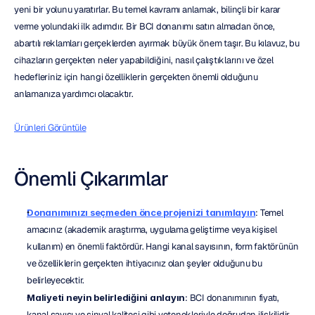
yeni bir yolunu yaratırlar. Bu temel kavramı anlamak, bilinçli bir karar 
verme yolundaki ilk adımdır. Bir BCI donanımı satın almadan önce, 
abartılı reklamları gerçeklerden ayırmak büyük önem taşır. Bu kılavuz, bu 
cihazların gerçekten neler yapabildiğini, nasıl çalıştıklarını ve özel 
hedefleriniz için hangi özelliklerin gerçekten önemli olduğunu 
anlamanıza yardımcı olacaktır.
Ürünleri Görüntüle
Önemli Çıkarımlar
Donanımınızı seçmeden önce projenizi tanımlayın
: Temel 
amacınız (akademik araştırma, uygulama geliştirme veya kişisel 
kullanım) en önemli faktördür. Hangi kanal sayısının, form faktörünün 
ve özelliklerin gerçekten ihtiyacınız olan şeyler olduğunu bu 
belirleyecektir.
Maliyeti neyin belirlediğini anlayın
: BCI donanımının fiyatı, 
kanal sayısı ve sinyal kalitesi gibi yetenekleriyle doğrudan ilişkilidir. 