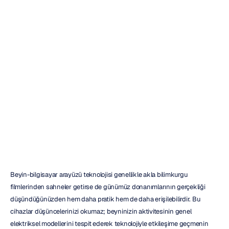
BCI
Donanımı
Nasıl
Satın
Alınır:
Pratik
Bir
Kılavuz
Duong
Tran
Güncelleme
tarihi
20
Kas
2025
Beyin-bilgisayar arayüzü teknolojisi genellikle akla bilimkurgu 
filmlerinden sahneler getirse de günümüz donanımlarının gerçekliği 
düşündüğünüzden hem daha pratik hem de daha erişilebilirdir. Bu 
cihazlar düşüncelerinizi okumaz; beyninizin aktivitesinin genel 
elektriksel modellerini tespit ederek teknolojiyle etkileşime geçmenin 