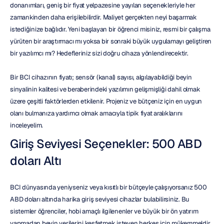
donanımları, geniş bir fiyat yelpazesine yayılan seçenekleriyle her 
zamankinden daha erişilebilirdir. Maliyet gerçekten neyi başarmak 
istediğinize bağlıdır. Yeni başlayan bir öğrenci misiniz, resmi bir çalışma 
yürüten bir araştırmacı mı yoksa bir sonraki büyük uygulamayı geliştiren 
bir yazılımcı mı? Hedefleriniz sizi doğru cihaza yönlendirecektir.
Bir BCI cihazının fiyatı; sensör (kanal) sayısı, algılayabildiği beyin 
sinyalinin kalitesi ve beraberindeki yazılımın gelişmişliği dahil olmak 
üzere çeşitli faktörlerden etkilenir. Projeniz ve bütçeniz için en uygun 
olanı bulmanıza yardımcı olmak amacıyla tipik fiyat aralıklarını 
inceleyelim.
Giriş Seviyesi Seçenekler: 500 ABD 
doları Altı
BCI dünyasında yeniyseniz veya kısıtlı bir bütçeyle çalışıyorsanız 500 
ABD doları altında harika giriş seviyesi cihazlar bulabilirsiniz. Bu 
sistemler öğrenciler, hobi amaçlı ilgilenenler ve büyük bir ön yatırım 
yapmadan beyin verilerini keşfetmek isteyen herkes için mükemmeldir. 