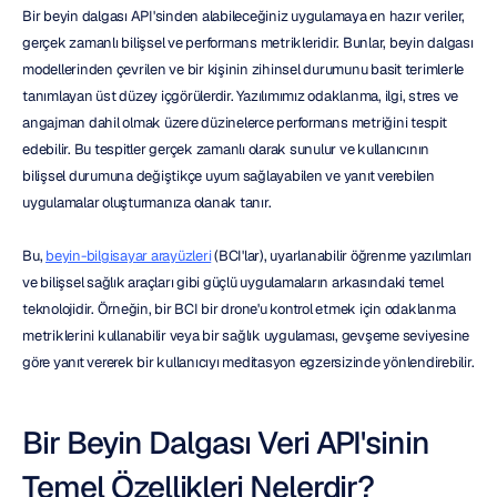
Bir beyin dalgası API'sinden alabileceğiniz uygulamaya en hazır veriler, 
gerçek zamanlı bilişsel ve performans metrikleridir. Bunlar, beyin dalgası 
modellerinden çevrilen ve bir kişinin zihinsel durumunu basit terimlerle 
tanımlayan üst düzey içgörülerdir. Yazılımımız odaklanma, ilgi, stres ve 
angajman dahil olmak üzere düzinelerce performans metriğini tespit 
edebilir. Bu tespitler gerçek zamanlı olarak sunulur ve kullanıcının 
bilişsel durumuna değiştikçe uyum sağlayabilen ve yanıt verebilen 
uygulamalar oluşturmanıza olanak tanır.
Bu, 
beyin-bilgisayar arayüzleri
 (BCI'lar), uyarlanabilir öğrenme yazılımları 
ve bilişsel sağlık araçları gibi güçlü uygulamaların arkasındaki temel 
teknolojidir. Örneğin, bir BCI bir drone'u kontrol etmek için odaklanma 
metriklerini kullanabilir veya bir sağlık uygulaması, gevşeme seviyesine 
göre yanıt vererek bir kullanıcıyı meditasyon egzersizinde yönlendirebilir.
Bir Beyin Dalgası Veri API'sinin 
Temel Özellikleri Nelerdir?