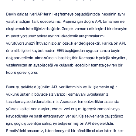
Beyin dalgası veri API'lerini keşfetmeye başladığınızda, hepsinin aynı 
yaratılmadığını fark edeceksiniz. Projeniz için doğru API, tamamen ne 
oluşturmak istediğinize bağlıdır. Gerçek zamanlı etkileşimli bir deneyim 
mi yaratıyorsunuz yoksa ayrıntılı akademik araştırmalar mı 
yürütüyorsunuz? İhtiyacınız olan özellikler değişecektir. Harika bir API, 
önemli bilgileri kaybetmeden EEG başlığından uygulamanıza beyin 
dalgası verilerini alma sürecini basitleştirir. Karmaşık biyolojik sinyalleri, 
yazılımınızın anlayabileceği ve kullanabileceği bir formata çeviren bir 
köprü görevi görür.
Bunu şu şekilde düşünün: API, veri iletiminin ve ilk işlemenin ağır 
yükünü üstlenir, böylece siz yaratıcı kısma yani uygulamanızı 
tasarlamaya odaklanabilirsiniz. Aranacak temel özellikler arasında 
yüksek kaliteli veri akışları, esnek veri erişimi (gerçek zamanlı veya 
kaydedilmiş) ve basit entegrasyon yer alır. Kişisel verilerle çalıştığınız 
için, güçlü güvenliğe sahip, iyi belgelenmiş bir API de gereklidir. 
Emotiv'deki amacımız, ister deneyimli bir nörobilimci olun ister ilk kez 