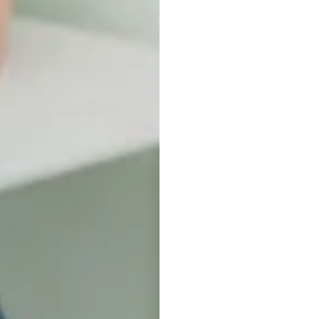
วิทยา
ผู้บริ
(Cons
Neuro
ค้นพบ
เอช.บี.
ดูแรน
อัปเดตเมื่อ
17
ม