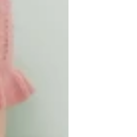
ทำไม
ด้วยก
(Focu
ถึงพลาด
ประส