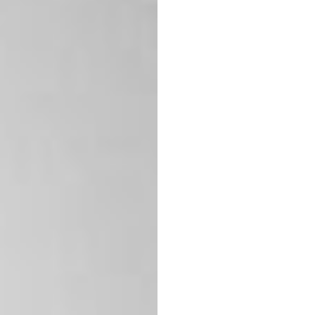
ที่สุด
บุคลา
Emotiv
อัปเดตเมื่อ
10
มิ.ย.