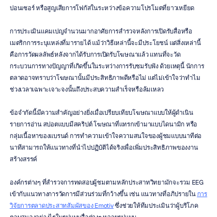
ปอนเซอร์ หรือสูญเสียการโฟกัสในระหว่างข้อความโปรโมตที่ยาวเหยียด
การประเมินแคมเปญจำนวนมากอาศัยการสำรวจหลังการเปิดรับสื่อหรือ
เมตริกการระบุแหล่งที่มารายได้ แม้ว่าวิธีเหล่านี้จะมีประโยชน์ แต่สิ่งเหล่านี้
คือการวัดผลลัพธ์หลังจากได้รับการเปิดรับโฆษณาแล้ว แทนที่จะวัด
กระบวนการทางปัญญาที่เกิดขึ้นในระหว่างการรับชมรับฟัง ด้วยเหตุนี้ นักการ
ตลาดอาจทราบว่าโฆษณานั้นมีประสิทธิภาพดีหรือไม่ แต่ไม่เข้าใจว่าทำไม
ช่วงเวลาเฉพาะเจาะจงนั้นถึงประสบความสำเร็จหรือล้มเหลว
ข้อจำกัดนี้มีความสำคัญอย่างยิ่งเมื่อเปรียบเทียบโฆษณาแบบให้ผู้ดำเนิน
รายการอ่าน สปอตแบบมีสคริปต์ โฆษณาที่แทรกเข้ามาแบบไดนามิก หรือ
กลุ่มเนื้อหาของแบรนด์ การทำความเข้าใจความสนใจของผู้ชมแบบนาทีต่อ
นาทีสามารถให้แนวทางที่นำไปปฏิบัติได้จริงเพื่อเพิ่มประสิทธิภาพของงาน
สร้างสรรค์
องค์กรต่างๆ ที่สำรวจการทดสอบผู้ชมตามหลักประสาทวิทยามักจะรวม EEG 
เข้ากับแนวทางการวัดการมีส่วนร่วมที่กว้างขึ้น เช่น แนวทางที่อภิปรายใน 
การ
วิจัยการตลาดประสาทสัมผัสของ Emotiv
 ซึ่งช่วยให้ทีมประเมินว่าผู้บริโภค