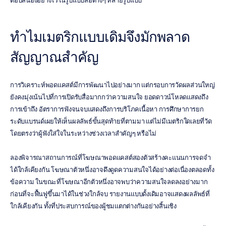
ตอบสนองอย่างไรในรูปแบบสื่อต่างๆ หลายรูปแบบ
ทำไมเมตริกแบบเดิมจึงมักพลาด
สัญญาณสำคัญ
การวิเคราะห์พอดแคสต์มีการพัฒนาไปอย่างมาก แต่กรอบการวัดผลส่วนใหญ่
ยังคงมุ่งเน้นไปที่การเปิดรับสื่อมากกว่าความสนใจ ยอดดาวน์โหลดแสดงถึง
การเข้าถึง อัตราการฟังจนจบแสดงถึงการบริโภคเนื้อหา การศึกษาการยก
ระดับแบรนด์เผยให้เห็นผลลัพธ์ขั้นสุดท้ายที่ตามมา แต่ไม่มีเมตริกใดเลยที่วัด
โดยตรงว่าผู้ฟังใส่ใจในระหว่างช่วงเวลาสำคัญๆ หรือไม่
ลองพิจารณาสถานการณ์ที่โฆษณาพอดแคสต์สองตัวสร้างคะแนนการจดจำ
ได้ใกล้เคียงกัน โฆษณาตัวหนึ่งอาจดึงดูดความสนใจได้อย่างต่อเนื่องตลอดทั้ง
ข้อความ ในขณะที่โฆษณาอีกตัวหนึ่งอาจพบว่าความสนใจลดลงอย่างมาก
ก่อนที่จะฟื้นฟูขึ้นมาได้ในช่วงใกล้จบ รายงานแบบดั้งเดิมอาจแสดงผลลัพธ์ที่
ใกล้เคียงกัน ทั้งที่ประสบการณ์ของผู้ชมแตกต่างกันอย่างสิ้นเชิง