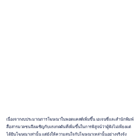
ช่วยปรับปรุงการ
วัดผลความสนใจ
ในโฆษณาพอด
คาสต์อย่างไร
H.B.
Duran
อัปเดตเมื่อ
11
มิ.ย.
2569
เนื่องจากงบประมาณการโฆษณาในพอดแคสต์เพิ่มขึ้น เอเจนซี่และสำนักพิมพ์
สื่อสารมวลชนจึงเผชิญกับแรงกดดันที่เพิ่มขึ้นในการพิสูจน์ว่าผู้ฟังไม่เพียงแต่
ได้ยินโฆษณาเท่านั้น แต่ยังให้ความสนใจกับโฆษณาเหล่านั้นอย่างจริงจัง 