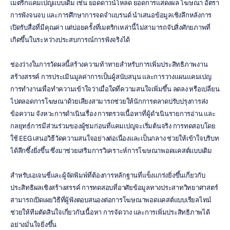
เมตริกแคมเปญแบบเดิม เช่น ยอดดาวน์โหลด ยอดการแสดงผล โฆษณา อัตรา
การฟังจนจบ และการศึกษาการจดจำแบรนด์ นำเสนอข้อมูลเชิงลึกหลังการ
เปิดรับสื่อที่มีคุณค่า แต่บ่อยครั้งที่เมตริกเหล่านี้ไม่สามารถจับสิ่งศักยภาพที่
เกิดขึ้นในระหว่างประสบการณ์การฟังจริงได้
ช่องว่างในการวัดผลนี้สร้างความท้าทายสำหรับการเพิ่มประสิทธิภาพงาน
สร้างสรรค์ การประเมินมูลค่าการเป็นผู้สนับสนุน และการวางแผนแคมเปญ 
การทำงานเพื่อทำความเข้าใจว่าเมื่อใดที่ความสนใจเพิ่มขึ้น ลดลง หรือเปลี่ยน
ไปตลอดการโฆษณาด้วยเสียงสามารถช่วยให้นักการตลาดปรับปรุงการส่ง
ข้อความ จังหวะการดำเนินเรื่อง การตรวจเนื้อหาที่ผู้ดำเนินรายการอ่าน และ
กลยุทธ์การมีส่วนร่วมของผู้ชมก่อนที่แคมเปญจะเริ่มต้นจริง การทดสอบโดย
ใช้ EEG เสนอวิธีวัดความสนใจอย่างต่อเนื่องและเป็นกลาง ช่วยให้เข้าใจบริบท
ได้ลึกซึ้งยิ่งขึ้น ซึ่งมาช่วยเสริมการวิเคราะห์การโฆษณาพอดแคสต์แบบเดิม
สำหรับเอเจนซี่และผู้จัดพิมพ์ที่ต้องการหลักฐานที่แข็งแกร่งยิ่งขึ้นเกี่ยวกับ
ประสิทธิผลเชิงสร้างสรรค์ การทดสอบที่อาศัยข้อมูลทางประสาทวิทยาศาสตร์
สามารถเปิดเผยวิธีที่ผู้ฟังตอบสนองต่อการโฆษณาพอดแคสต์แบบเรียลไทม์ 
ช่วยให้ทีมตัดสินใจเกี่ยวกับเนื้อหา การจัดวาง และการเพิ่มประสิทธิภาพได้
อย่างมั่นใจยิ่งขึ้น