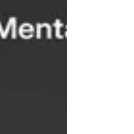
สุขภาพ
2026
Emotiv
อัปเดตเมื่อ
9
ม.ค.
2