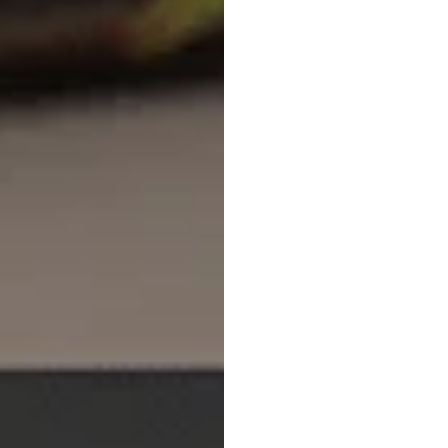
สุดยอ
แบบสว
สำหรั