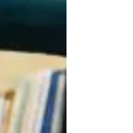
สามาร
เชื่อม
คอมพิว
ง่ายได
มาเวอริค
เหงียน
อัปเดตเมื่อ