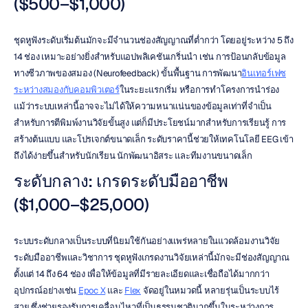
($500–$1,000)
ชุดหูฟังระดับเริ่มต้นมักจะมีจำนวนช่องสัญญาณที่ต่ำกว่า โดยอยู่ระหว่าง 5 ถึง 
14 ช่อง เหมาะอย่างยิ่งสำหรับแอปพลิเคชันเกริ่นนำ เช่น การป้อนกลับข้อมูล
ทางชีวภาพของสมอง (Neurofeedback) ขั้นพื้นฐาน การพัฒนา
อินเทอร์เฟซ
ระหว่างสมองกับคอมพิวเตอร์
ในระยะแรกเริ่ม หรือการทำโครงการนำร่อง 
แม้ว่าระบบเหล่านี้อาจจะไม่ได้ให้ความหนาแน่นของข้อมูลเท่าที่จำเป็น
สำหรับการตีพิมพ์งานวิจัยขั้นสูง แต่ก็มีประโยชน์มากสำหรับการเรียนรู้ การ
สร้างต้นแบบ และโปรเจกต์ขนาดเล็ก ระดับราคานี้ช่วยให้เทคโนโลยี EEG เข้า
ถึงได้ง่ายขึ้นสำหรับนักเรียน นักพัฒนาอิสระ และทีมงานขนาดเล็ก
ระดับกลาง: เกรดระดับมืออาชีพ 
($1,000–$25,000)
ระบบระดับกลางเป็นระบบที่นิยมใช้กันอย่างแพร่หลายในแวดล้อมงานวิจัย
ระดับมืออาชีพและวิชาการ ชุดหูฟังเกรดงานวิจัยเหล่านี้มักจะมีช่องสัญญาณ
ตั้งแต่ 14 ถึง 64 ช่อง เพื่อให้ข้อมูลที่มีรายละเอียดและเชื่อถือได้มากกว่า 
อุปกรณ์อย่างเช่น 
Epoc X
 และ 
Flex
 จัดอยู่ในหมวดนี้ หลายรุ่นเป็นระบบไร้
สาย ซึ่งช่วยรองรับการเคลื่อนไหวที่เป็นธรรมชาติมากขึ้นในระหว่างการ