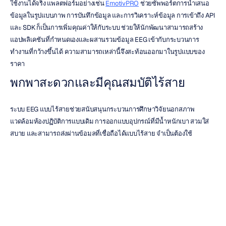
ใช้งานได้จริง แพลตฟอร์มอย่างเช่น 
EmotivPRO
 ช่วยซัพพอร์ตการนำเสนอ
ข้อมูลในรูปแบบภาพ การบันทึกข้อมูล และการวิเคราะห์ข้อมูล การเข้าถึง API 
และ SDK ก็เป็นการเพิ่มคุณค่าให้กับระบบ ช่วยให้นักพัฒนาสามารถสร้าง
แอปพลิเคชันที่กำหนดเองและผสานรวมข้อมูล EEG เข้ากับกระบวนการ
ทำงานที่กว้างขึ้นได้ ความสามารถเหล่านี้จึงสะท้อนออกมาในรูปแบบของ
ราคา
พกพาสะดวกและมีคุณสมบัติไร้สาย
ระบบ EEG แบบไร้สายช่วยสนับสนุนกระบวนการศึกษาวิจัยนอกสภาพ
แวดล้อมห้องปฏิบัติการแบบเดิม การออกแบบอุปกรณ์ที่มีน้ำหนักเบา สวมใส่
สบาย และสามารถส่งผ่านข้อมูลที่เชื่อถือได้แบบไร้สาย จำเป็นต้องใช้
กระบวนการวิศวกรรมเพิ่มเติม คุณสมบัติต่างๆ เช่น อายุการใช้งานแบตเตอรี่ 
ความรวดเร็วในการตั้งค่า และความสามารถในการพกพามีความสำคัญอย่าง
ยิ่งสำหรับการนำไปประยุกต์ใช้ในด้าน
ประสาทการตลาด
และการวิจัยภาค
สนาม
แท้จริงแล้วคุณจำเป็นต้องใช้กี่ช่อง