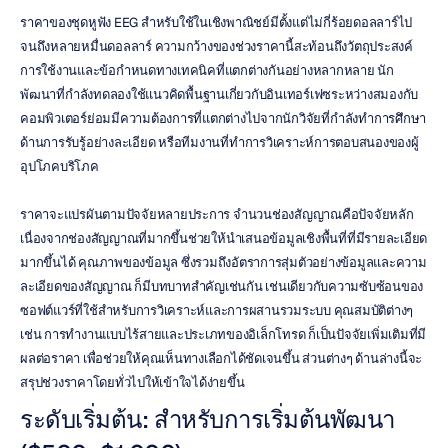
ราคาของชุดหูฟัง EEG สำหรับใช้ในเชิงพาณิชย์มีตั้งแต่ไม่กี่ร้อยดอลลาร์ไป
จนถึงหลายหมื่นดอลลาร์ ความกว้างของช่วงราคานี้สะท้อนถึงวัตถุประสงค์
การใช้งานและข้อกำหนดทางเทคนิคที่แตกต่างกันอย่างหลากหลาย นัก
พัฒนาที่กำลังทดลองใช้แนวคิดพื้นฐานเกี่ยวกับอินเทอร์เฟซระหว่างสมองกับ
คอมพิวเตอร์ย่อมมีความต้องการที่แตกต่างไปจากนักวิจัยที่กำลังทำการศึกษา
ด้านการรับรู้อย่างละเอียด หรือทีมงานที่ทำการวิเคราะห์การตอบสนองของผู้
อุปโภคบริโภค
ราคาจะแปรผันตามปัจจัยหลายประการ จำนวนช่องสัญญาณคือปัจจัยหลัก 
เนื่องจากช่องสัญญาณที่มากขึ้นช่วยให้นำเสนอข้อมูลเชิงพื้นที่ที่มีรายละเอียด
มากขึ้นได้ คุณภาพของข้อมูล ซึ่งรวมถึงอัตราการสุ่มตัวอย่างข้อมูลและความ
ละเอียดของสัญญาณ ก็มีบทบาทสำคัญเช่นกัน เช่นเดียวกับความซับซ้อนของ
ซอฟต์แวร์ที่ใช้สำหรับการวิเคราะห์และการผสานรวมระบบ คุณสมบัติต่างๆ 
เช่น การทำงานแบบไร้สายและประเภทของอิเล็กโทรด ก็เป็นปัจจัยเพิ่มเติมที่มี
ผลต่อราคา เพื่อช่วยให้คุณเห็นทางเลือกได้ชัดเจนขึ้น ส่วนต่างๆ ด้านล่างนี้จะ
สรุปช่วงราคาโดยทั่วไปให้เข้าใจได้ง่ายขึ้น
ระดับเริ่มต้น: สำหรับการเริ่มต้นพัฒนา 