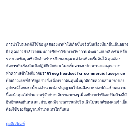
Emotiv
อัปเดตเมื่อ
23
ธ.ค.
2568
การนำโปรเจกต์ที่ใช้ข้อมูลสมองมาทำให้เกิดขึ้นจริงเป็นเรื่องที่น่าตื่นเต้นอย่าง
ยิ่ง คุณอาจกำลังวางแผนการศึกษาวิจัยทางวิชาการ พัฒนาแอปพลิเคชัน หรือ
รวบรวมข้อมูลเชิงลึกสำหรับธุรกิจของคุณ แต่ก่อนที่จะเริ่มต้นได้ คุณต้อง
จัดการกับเรื่องในเชิงปฏิบัติเสียก่อน โดยเริ่มจากงบประมาณของคุณ การ
ทำความเข้าใจเกี่ยวกับ
ราคา eeg headset for commercial use price
เป็นก้าวแรกที่สำคัญอย่างยิ่ง เนื่องจากต้นทุนนั้นผูกติดกับความสามารถของ
อุปกรณ์โดยตรง ตั้งแต่จำนวนช่องสัญญาณไปจนถึงระบบซอฟต์แวร์ บทความ
นี้จะนำคุณไปทำความรู้จักกับระดับราคาต่างๆ เพื่ออธิบายว่าฟีเจอร์ใดบ้างที่มี
อิทธิพลต่อต้นทุน และช่วยคุณพิจารณาว่าแท้จริงแล้วโปรเจกต์ของคุณจำเป็น
ต้องใช้ช่องสัญญาณจำนวนเท่าใดกันแน่
ดูผลิตภัณฑ์