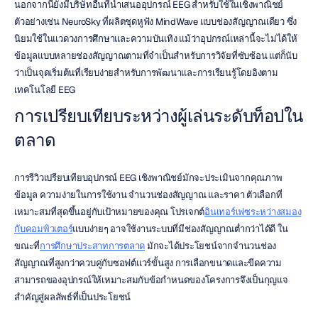
นอกจากนี้ยังมีบริษัทอื่นที่นำเสนออุปกรณ์ EEG สำหรับใช้ในเชิงพาณิชย์ 
ตัวอย่างเช่น NeuroSky ที่ผลิตชุดหูฟัง MindWave แบบช่องสัญญาณเดียว ซึ่ง
นิยมใช้ในแวดวงการศึกษาและความบันเทิง แม้ว่าอุปกรณ์เหล่านี้จะไม่ได้ให้
ข้อมูลแบบหลายช่องสัญญาณตามที่จำเป็นสำหรับการวิจัยที่ซับซ้อน แต่ก็นับ
ว่าเป็นจุดเริ่มต้นที่เรียบง่ายสำหรับการพัฒนาและการเรียนรู้โดยอิงตาม
เทคโนโลยี EEG
การเปรียบเทียบระหว่างผู้เล่นระดับท็อปใน
ตลาด
การรีวิวเปรียบเทียบอุปกรณ์ EEG เชิงพาณิชย์มักจะประเมินจากคุณภาพ
ข้อมูล ความง่ายในการใช้งาน จำนวนช่องสัญญาณ และราคา ตัวเลือกที่
เหมาะสมที่สุดขึ้นอยู่กับเป้าหมายของคุณ โปรเจกต์
อินเทอร์เฟซระหว่างสมอง
กับคอมพิวเตอร์
แบบง่ายๆ อาจใช้งานระบบที่มีช่องสัญญาณต่ำกว่าได้ดี ใน
ขณะที่
การศึกษาประสาทการตลาด
 มักจะได้ประโยชน์จากจำนวนช่อง
สัญญาณที่สูงกว่าควบคู่กับซอฟต์แวร์ขั้นสูง การเลือกขนาดและขีดความ
สามารถของอุปกรณ์ให้เหมาะสมกับข้อกำหนดของโครงการจึงเป็นกุญแจ
สำคัญสู่ผลลัพธ์ที่เป็นประโยชน์