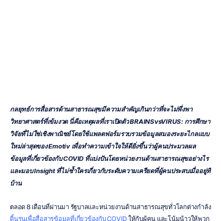
VIRUS
-
อัปเดตการวิจัย
Quoc
Minh
Lai
อัปเดตเมื่อ
13
ต.ค.
2563
กลยุทธ์การสื่อสารด้านสาธารณสุขมีความสำคัญเกินกว่าที่จะไม่พึ่งพา
วิทยาศาสตร์ที่เข้มงวด นี่คือเหตุผลที่เราเปิดตัว
BRAINSvsVIRUS: การศึกษา
วิจัยที่ไม่ใช่เชิงพาณิชย์โดยใช้แพลตฟอร์มรวบรวมข้อมูลสมองระยะไกลแบบ
ใหม่ล่าสุดของ Emotiv เพื่อทำความเข้าใจให้ดียิ่งขึ้นว่าผู้คนประมวลผล
ข้อมูลที่เกี่ยวข้องกับ COVID ที่แบ่งปันโดยหน่วยงานด้านสาธารณสุขอย่างไร 
และมอบ Insight ที่ไม่ซ้ำใครเกี่ยวกับระดับความเครียดที่ผู้คนประสบเมื่ออยู่ที่
บ้าน
ตลอด 8 เดือนที่ผ่านมา รัฐบาลและหน่วยงานด้านสาธารณสุขทั่วโลกต่างกำลัง
ดิ้นรนเพื่อสื่อสารข้อมูลที่เกี่ยวข้องกับ COVID
 ให้กับผู้คน และโน้มน้าวให้พวก