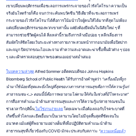
เขาเปลี่ยนพฤติกรรมเพื่อชะลอการแพร่กระจายของไวรัสโคโรนา ความเป็น
จริงอันโหดร้ายก็คือ จนกว่าจะค้นพบวัคซีน วิธีเดียวที่จะชะลอการแพร่
กระจายของไวรัสโคโรนาได้คือการโน้มน้าวใจผู้คนให้ได้มากที่สุด ไม่เพียง
แต่เปลี่ยนพฤติกรรมของพวกเขาเท่านั้น แต่ยังต้องยึดมั่นในนิสัยใหม่ ๆ ที่
สามารถช่วยชีวิตผู้คนได้ สิ่งเหล่านี้รวมถึงการล้างมือบ่อย ๆ หลีกเลี่ยงการ
สัมผัสใกล้ชิดโดยเว้นระยะห่างทางกายภาพ สวมหน้ากากอนามัยเพื่อปิดปาก
และจมูก ปิดปากขณะไอและจาม ทำความสะอาดและฆ่าเชื้อพื้นผิวต่าง ๆ บ่อย 
ๆ และเฝ้าตรวจสอบสุขภาพของตนเองอย่างสม่ำเสมอ
ในบทความล่าสุด
 Alfred Sommer อดีตคณบดีของ Johns Hopkins 
Bloomberg School of Public Health ได้รับการอ้างคำพูดว่า 
“เครื่องมือที่ถูก
นำมาใช้น้อยที่สุดและยิ่งใหญ่ที่สุดของวงการสาธารณสุขคือการให้ความรู้แก่
สาธารณชน
 <…> 
ตอนนี้นี่คือการพยายามไล่ตามให้ทันในช่วงที่มีโรคระบาด“
การสื่อสารคำแนะนำด้านสาธารณสุขและการให้ความรู้แก่สาธารณชนใน
ช่วงเวลาวิกฤตินั้น
 ไม่ใช่งานง่ายเลย
 โดยเฉพาะเมื่อต้องเจอกับโรคระบาดที่
เกิดขึ้นทั่วโลกและยืดเยื้อมาเป็นเวลานานโดยไม่มีจุดสิ้นสุดที่ชัดเจนใน
อนาคต แม้แต่ผู้ที่พยายามอย่างเต็มที่เพื่อปฏิบัติตามคำแนะนำด้าน
สาธารณสุขที่เกี่ยวข้องกับ COVID มักจะประสบกับสภาวะ 
“
ความเหนื่อยล้า