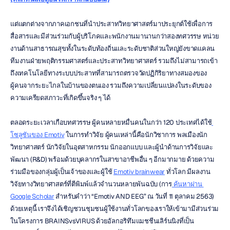
แต่แตกต่างจากภาคเอกชนที่นำประสาทวิทยาศาสตร์มาประยุกต์ใช้เพื่อการ
สื่อสารและมีส่วนร่วมกับผู้บริโภคและพนักงานมานานกว่าสองทศวรรษ หน่วย
งานด้านสาธารณสุขทั้งในระดับท้องถิ่นและระดับชาติส่วนใหญ่ยังขาดแคลน
ทีมงานฝ่ายพฤติกรรมศาสตร์และประสาทวิทยาศาสตร์ รวมถึงไม่สามารถเข้า
ถึงเทคโนโลยีทางระบบประสาทที่สามารถตรวจวัดปฏิกิริยาทางสมองของ
ผู้คนจากระยะไกลในบ้านของตนเอง รวมถึงความเปลี่ยนแปลงในระดับของ
ความเครียดสภาวะที่เกิดขึ้นจริง ๆ ได้ 
ตลอดระยะเวลาเกือบทศวรรษ ผู้คนหลายหมื่นคนในกว่า 120 ประเทศได้ใช้
โซลูชันของ Emotiv
 ในการทำวิจัย ผู้คนเหล่านี้คือนักวิชาการ พลเมืองนัก
วิทยาศาสตร์ นักวิจัยในอุตสาหกรรม นักออกแบบ และผู้นำด้านการวิจัยและ
พัฒนา (R&D) พร้อมด้วยบุคลากรในสาขาอาชีพอื่น ๆ อีกมากมาย ด้วยความ
ร่วมมือของกลุ่มผู้เป็นเจ้าของและผู้ใช้ 
Emotiv brainwear
 ทั่วโลก มีผลงาน
วิจัยทางวิทยาศาสตร์ที่ตีพิมพ์แล้วจำนวนหลายพันฉบับ (การ
 ค้นหาผ่าน 
Google Scholar
 สำหรับคำว่า “Emotiv AND EEG” ณ วันที่ 11 ตุลาคม 2563) 
ด้วยเหตุนี้ เราจึงได้เชิญชวนชุมชนผู้ใช้งานทั่วโลกของเราให้เข้ามามีส่วนร่วม
ในโครงการ BRAINSvsVIRUS ด้วยอัลกอริทึมแมชชีนเลิร์นนิงที่เป็น