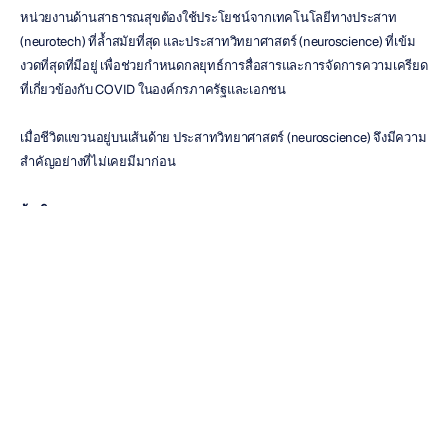
หน่วยงานด้านสาธารณสุขต้องใช้ประโยชน์จากเทคโนโลยีทางประสาท 
(neurotech) ที่ล้ำสมัยที่สุด และประสาทวิทยาศาสตร์ (neuroscience) ที่เข้ม
งวดที่สุดที่มีอยู่ เพื่อช่วยกำหนดกลยุทธ์การสื่อสารและการจัดการความเครียด
ที่เกี่ยวข้องกับ COVID ในองค์กรภาครัฐและเอกชน
เมื่อชีวิตแขวนอยู่บนเส้นด้าย ประสาทวิทยาศาสตร์ (neuroscience) จึงมีความ
สำคัญอย่างที่ไม่เคยมีมาก่อน
อ้างอิง
:
Sara Brown.
A checklist for effective COVID-19 public health 
messaging
. MIT Sloan School of Management. 8 พฤษภาคม 2020.
Center for Disease Control. 
How to Protect Yourself & Others
. 11 
กันยายน 2020.
Emily Falk, Elliot Berkman, Danielle Whalen, Matthew D Lieberman.
Neural Activity During Health Messaging Predicts Reductions in 