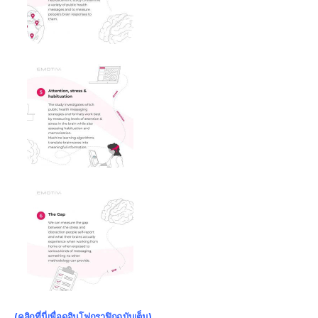
(คลิกที่นี่เพื่อดูอินโฟกราฟิกฉบับเต็ม)