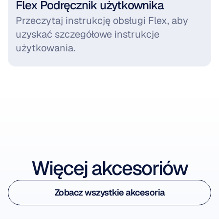
Flex Podręcznik użytkownika
Przeczytaj instrukcję obsługi Flex, aby 
uzyskać szczegółowe instrukcje 
użytkowania.
Zobacz akcesorium
Więcej akcesoriów
Zobacz akcesorium
Zobacz wszystkie akcesoria
Flex Cap
Zobacz wszystkie akcesoria
Dla sensorów Flex Gel i Saline