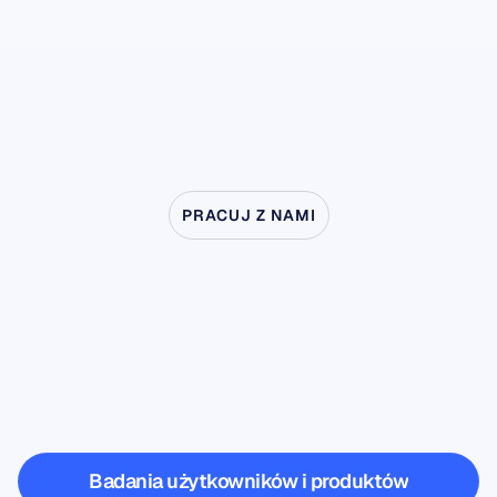
-
PRACUJ Z NAMI
Zobacz,
co
jest
możliwe,
gdy
neuronauka
wychodzi
poza
laboratorium
Badania użytkowników i produktów