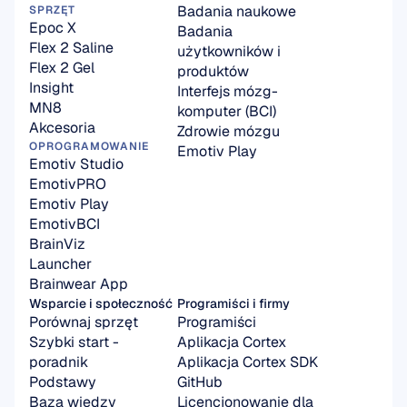
Badania naukowe
SPRZĘT
Epoc X
Badania 
Flex 2 Saline
użytkowników i 
Flex 2 Gel
produktów
Insight
Interfejs mózg-
MN8
komputer (BCI)
Akcesoria
Zdrowie mózgu
OPROGRAMOWANIE
Emotiv Play
Emotiv Studio
EmotivPRO
Emotiv Play
EmotivBCI
BrainViz
Launcher
Brainwear App
Wsparcie i społeczność
Programiści i firmy
Porównaj sprzęt
Programiści
Szybki start - 
Aplikacja Cortex
poradnik
Aplikacja Cortex SDK
Podstawy
GitHub
Baza wiedzy
Licencjonowanie dla 