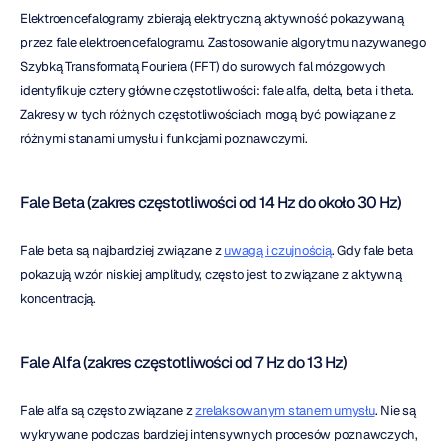
Elektroencefalogramy zbierają elektryczną aktywność pokazywaną 
przez fale elektroencefalogramu. Zastosowanie algorytmu nazywanego 
Szybką Transformatą Fouriera (FFT) do surowych fal mózgowych 
identyfikuje cztery główne częstotliwości: fale alfa, delta, beta i theta. 
Zakresy w tych różnych częstotliwościach mogą być powiązane z 
różnymi stanami umysłu i funkcjami poznawczymi.
Fale Beta (zakres częstotliwości od 14 Hz do około 30 Hz)
Fale beta są najbardziej związane z 
uwagą i czujnością
. Gdy fale beta 
pokazują wzór niskiej amplitudy, często jest to związane z aktywną 
koncentracją.
Fale Alfa (zakres częstotliwości od 7 Hz do 13 Hz)
Fale alfa są często związane z 
zrelaksowanym stanem umysłu
. Nie są 
wykrywane podczas bardziej intensywnych procesów poznawczych, 