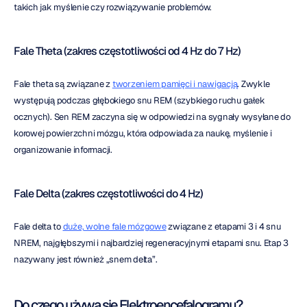
takich jak myślenie czy rozwiązywanie problemów.
Fale Theta (zakres częstotliwości od 4 Hz do 7 Hz)
Fale theta są związane z 
tworzeniem pamięci i nawigacją
. Zwykle 
występują podczas głębokiego snu REM (szybkiego ruchu gałek 
ocznych). Sen REM zaczyna się w odpowiedzi na sygnały wysyłane do 
korowej powierzchni mózgu, która odpowiada za naukę, myślenie i 
organizowanie informacji.
Fale Delta (zakres częstotliwości do 4 Hz)
Fale delta to 
duże, wolne fale mózgowe
 związane z etapami 3 i 4 snu 
NREM, najgłębszymi i najbardziej regeneracyjnymi etapami snu. Etap 3 
nazywany jest również „snem delta”.
Do czego używa się Elektroencefalogramu?