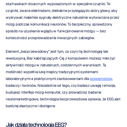
słuchawkach dousznych wyposażonych w specjalne czujniki. Te 
czujniki, zwane elektrodami, delikatnie przylegają do skóry głowy, aby 
wykrywać maleńkie sygnały elektryczne naturalnie wytwarzane przez 
mózg podczas komunikacji neuronów. To bezpieczny, sprawdzony 
sposób na uzyskanie wglądu w funkcjonowanie mózgu — bez 
konieczności przeprowadzania inwazyjnych zabiegów.
Element „bezprzewodowy” jest tym, co czyni tę technologię tak 
rewolucyjną. Bez kabli łączących Cię z komputerem możesz mierzyć 
aktywność mózgu w naturalnych, codziennych warunkach. Ta 
mobilność wypełnia lukę między tradycyjnymi systemami 
laboratoryjnymi a praktycznymi zastosowaniami dla 
programistów
, 
badaczy i twórców. Niezależnie od tego, czy badasz uwagę i emocje, 
budujesz interfejs mózg-komputer, czy prowadzisz badania 
neuromarketingowe, technologia bezprzewodowa sprawia, że EEG jest 
bardziej elastyczne i dostępne.
Jak działa technologia EEG?