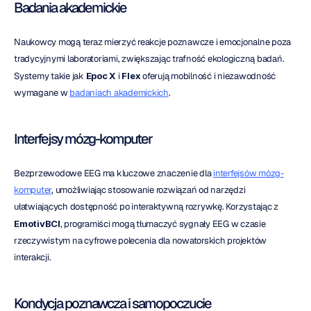
Badania akademickie
Naukowcy mogą teraz mierzyć reakcje poznawcze i emocjonalne poza 
tradycyjnymi laboratoriami, zwiększając trafność ekologiczną badań. 
Systemy takie jak 
Epoc X
 i 
Flex
 oferują mobilność i niezawodność 
wymagane w 
badaniach akademickich
.
Interfejsy mózg-komputer
Bezprzewodowe EEG ma kluczowe znaczenie dla 
interfejsów mózg-
komputer
, umożliwiając stosowanie rozwiązań od narzędzi 
ułatwiających dostępność po interaktywną rozrywkę. Korzystając z 
EmotivBCI
, programiści mogą tłumaczyć sygnały EEG w czasie 
rzeczywistym na cyfrowe polecenia dla nowatorskich projektów 
interakcji.
Kondycja poznawcza i samopoczucie