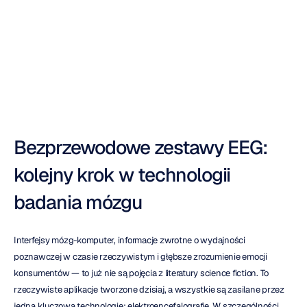
przewodnik
Duong
Tran
Zaktualizowano
dnia
31
paź
2025
Bezprzewodowe zestawy EEG: 
kolejny krok w technologii 
badania mózgu
Interfejsy mózg-komputer, informacje zwrotne o wydajności 
poznawczej w czasie rzeczywistym i głębsze zrozumienie emocji 
konsumentów — to już nie są pojęcia z literatury science fiction. To 
rzeczywiste aplikacje tworzone dzisiaj, a wszystkie są zasilane przez 
jedną kluczową technologię: elektroencefalografię. W szczególności 