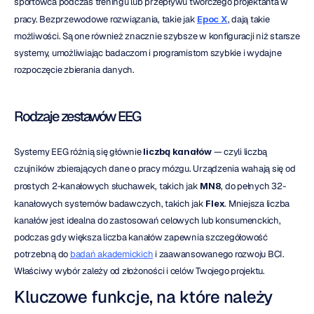
sportowca podczas treningu lub przepływu twórczego projektanta w 
pracy. Bezprzewodowe rozwiązania, takie jak 
Epoc X
, dają takie 
możliwości. Są one również znacznie szybsze w konfiguracji niż starsze 
systemy, umożliwiając badaczom i programistom szybkie i wydajne 
rozpoczęcie zbierania danych.
Rodzaje zestawów EEG
Systemy EEG różnią się głównie 
liczbą kanałów
 — czyli liczbą 
czujników zbierających dane o pracy mózgu. Urządzenia wahają się od 
prostych 2-kanałowych słuchawek, takich jak 
MN8
, do pełnych 32-
kanałowych systemów badawczych, takich jak 
Flex
. Mniejsza liczba 
kanałów jest idealna do zastosowań celowych lub konsumenckich, 
podczas gdy większa liczba kanałów zapewnia szczegółowość 
potrzebną do 
badań akademickich
 i zaawansowanego rozwoju BCI. 
Właściwy wybór zależy od złożoności i celów Twojego projektu.
Kluczowe funkcje, na które należy 