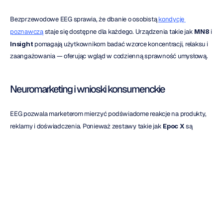
Bezprzewodowe EEG sprawia, że dbanie o osobistą 
kondycję 
poznawczą
 staje się dostępne dla każdego. Urządzenia takie jak 
MN8
 i 
Insight
 pomagają użytkownikom badać wzorce koncentracji, relaksu i 
zaangażowania — oferując wgląd w codzienną sprawność umysłową.
Neuromarketing i wnioski konsumenckie
EEG pozwala marketerom mierzyć podświadome reakcje na produkty, 
reklamy i doświadczenia. Ponieważ zestawy takie jak 
Epoc X
 są 
nieinwazyjne i mobilne, mogą gromadzić autentyczne, rzeczywiste 
dane emocjonalne w naturalnym kontekście.
Kwestie techniczne
Zrozumienie kilku technicznych podstaw pomoże zapewnić 
wiarygodne wyniki i sprawny przebieg procesu badawczego.