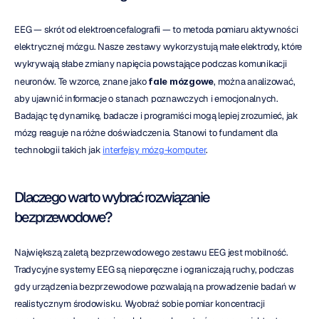
EEG — skrót od elektroencefalografii — to metoda pomiaru aktywności 
elektrycznej mózgu. Nasze zestawy wykorzystują małe elektrody, które 
wykrywają słabe zmiany napięcia powstające podczas komunikacji 
neuronów. Te wzorce, znane jako 
fale mózgowe
, można analizować, 
aby ujawnić informacje o stanach poznawczych i emocjonalnych. 
Badając tę dynamikę, badacze i programiści mogą lepiej zrozumieć, jak 
mózg reaguje na różne doświadczenia. Stanowi to fundament dla 
technologii takich jak 
interfejsy mózg-komputer
.
Dlaczego warto wybrać rozwiązanie 
bezprzewodowe?
Największą zaletą bezprzewodowego zestawu EEG jest mobilność. 
Tradycyjne systemy EEG są nieporęczne i ograniczają ruchy, podczas 
gdy urządzenia bezprzewodowe pozwalają na prowadzenie badań w 
realistycznym środowisku. Wyobraź sobie pomiar koncentracji 