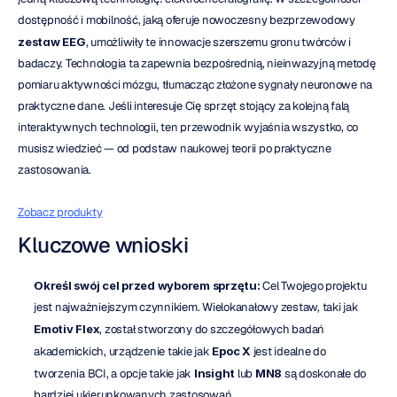
dostępność i mobilność, jaką oferuje nowoczesny bezprzewodowy 
zestaw EEG
, umożliwiły te innowacje szerszemu gronu twórców i 
badaczy. Technologia ta zapewnia bezpośrednią, nieinwazyjną metodę 
pomiaru aktywności mózgu, tłumacząc złożone sygnały neuronowe na 
praktyczne dane. Jeśli interesuje Cię sprzęt stojący za kolejną falą 
interaktywnych technologii, ten przewodnik wyjaśnia wszystko, co 
musisz wiedzieć — od podstaw naukowej teorii po praktyczne 
zastosowania.
Zobacz produkty
Kluczowe wnioski
Określ swój cel przed wyborem sprzętu:
 Cel Twojego projektu 
jest najważniejszym czynnikiem. Wielokanałowy zestaw, taki jak 
Emotiv Flex
, został stworzony do szczegółowych badań 
akademickich, urządzenie takie jak 
Epoc X
 jest idealne do 
tworzenia BCI, a opcje takie jak 
Insight
 lub 
MN8
 są doskonałe do 
bardziej ukierunkowanych zastosowań.