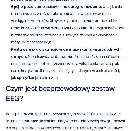
Spójrz poza sam zestaw — na oprogramowanie:
 Urządzenie 
mierzy sygnały z mózgu, ale to oprogramowanie pozwala na 
wyciąganie wniosków. Silny ekosystem z narzędziami takimi jak 
EmotivPRO
 oraz łatwo dostępnymi zasobami dla programistów jest 
niezbędny do przekształcania surowych danych o aktywności 
mózgu w znaczące wyniki.
Postaw na praktyczność w celu uzyskania wiarygodnych 
danych:
 Nie lekceważ podstaw. Komfort, długa żywotność baterii, 
stabilne połączenie bezprzewodowe i szybka konfiguracja są tak 
samo krytyczne dla uzyskania spójnych danych wysokiej jakości, 
jak specyfikacje techniczne.
Czym jest bezprzewodowy zestaw 
EEG?
W najprostszym ujęciu bezprzewodowy zestaw EEG to nieinwazyjne 
urządzenie służące do pomiaru aktywności elektrycznej mózgu. Pomyśl 
o nim jak o zaawansowanej technologicznie opasce, czapce lub nawet 