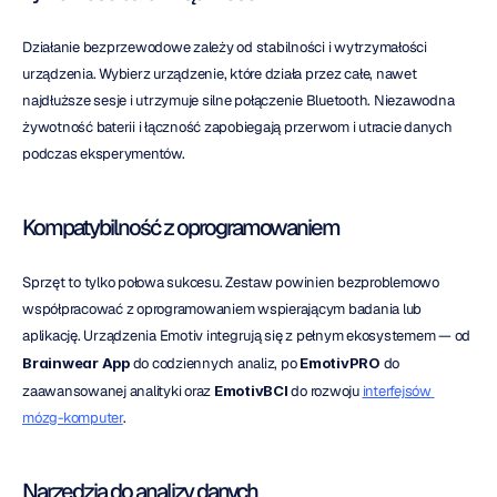
Działanie bezprzewodowe zależy od stabilności i wytrzymałości 
urządzenia. Wybierz urządzenie, które działa przez całe, nawet 
najdłuższe sesje i utrzymuje silne połączenie Bluetooth. Niezawodna 
żywotność baterii i łączność zapobiegają przerwom i utracie danych 
podczas eksperymentów.
Kompatybilność z oprogramowaniem
Sprzęt to tylko połowa sukcesu. Zestaw powinien bezproblemowo 
współpracować z oprogramowaniem wspierającym badania lub 
aplikację. Urządzenia Emotiv integrują się z pełnym ekosystemem — od 
Brainwear App
 do codziennych analiz, po 
EmotivPRO
 do 
zaawansowanej analityki oraz 
EmotivBCI
 do rozwoju 
interfejsów 
mózg-komputer
.
Narzędzia do analizy danych