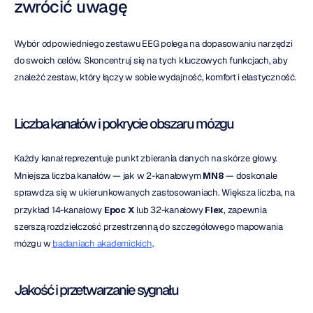
zwrócić uwagę
Wybór odpowiedniego zestawu EEG polega na dopasowaniu narzędzi 
do swoich celów. Skoncentruj się na tych kluczowych funkcjach, aby 
znaleźć zestaw, który łączy w sobie wydajność, komfort i elastyczność.
Liczba kanałów i pokrycie obszaru mózgu
Każdy kanał reprezentuje punkt zbierania danych na skórze głowy. 
Mniejsza liczba kanałów — jak w 2-kanałowym 
MN8
 — doskonale 
sprawdza się w ukierunkowanych zastosowaniach. Większa liczba, na 
przykład 14-kanałowy 
Epoc X
 lub 32-kanałowy 
Flex
, zapewnia 
szerszą rozdzielczość przestrzenną do szczegółowego mapowania 
mózgu w 
badaniach akademickich
.
Jakość i przetwarzanie sygnału