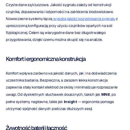
Czyste dane są kluczowe. Jakość sygnału zależy od konstrukcji 
czujnika, dopasowania i odporności na zakłócenia środowiskowe. 
Nowoczesne systemy łączą 
wysoką jakość pozyskiwania sygnału
 z 
uproszczoną konfiguracją przy użyciu czujników opartych na soli 
fizjologicznej. Celem są wiarygodne dane bez długotrwałego 
przygotowania, dzięki czemu można skupić się na analizie.
Komfort i ergonomiczna konstrukcja
Komfort wpływa zarówno на jakość danych, jak i na doświadczenia 
uczestnika badania. Bezpieczna, a zarazem lekka konstrukcja 
zapewnia stały kontakt elektrod ze skórą i minimalizuje rozpraszanie 
uwagi. Od dyskretnych słuchawek dousznych, takich jak 
MN8
, po 
pełne systemy nagłowne, takie jak 
Insight
 — ergonomia pomaga 
utrzymać spójność danych podczas dłuższych sesji.
Żywotność baterii i łączność