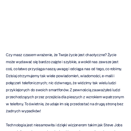
sukcesu
Mehul
Nayak
Zaktualizowano
dnia
30
maj
2023
Czy masz czasem wrażenie, że Twoje życie jest chaotyczne? Życie 
może wydawać się bardzo zajęte i szybkie, a wokół nas zawsze jest 
coś, co łatwo przyciąga naszą uwagę i odciąga nas od tego, co robimy. 
Dzisiaj otrzymujemy tak wiele powiadomień, wiadomości, e-maili i 
połączeń telefonicznych; nic dziwnego, że widzimy tak wielu ludzi 
przyklejonych do swoich smartfonów. Z pewnością zauważyłeś ludzi 
przechodzących przez przejścia dla pieszych z wzrokiem wpatrzonym 
w telefony. To świetnie, że udaje im się przedostać na drugą stronę bez 
żadnych wypadków!
Technologia jest niesamowita i dzięki wizjonerom takim jak Steve Jobs 