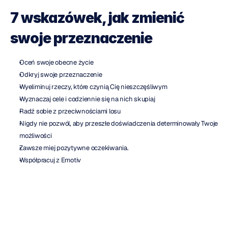
7 wskazówek, jak zmienić 
swoje przeznaczenie
Oceń swoje obecne życie
Odkryj swoje przeznaczenie
Wyeliminuj rzeczy, które czynią Cię nieszczęśliwym
Wyznaczaj cele i codziennie się na nich skupiaj
Radź sobie z przeciwnościami losu
Nigdy nie pozwól, aby przeszłe doświadczenia determinowały Twoje 
możliwości
Zawsze miej pozytywne oczekiwania.
Współpracuj z Emotiv
Masz teraz szansę, aby coś 
zmienić i wpłynąć na bieg historii, 