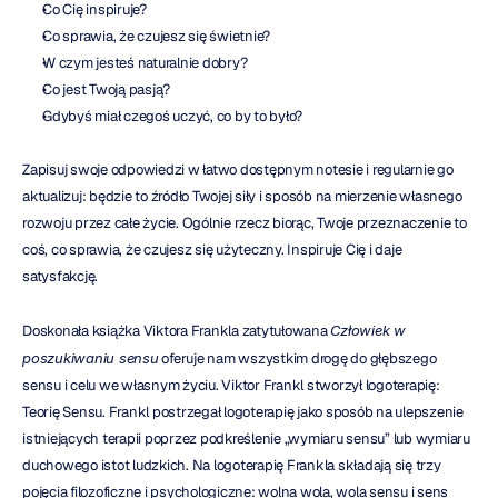
Co Cię inspiruje?
Co sprawia, że czujesz się świetnie?
W czym jesteś naturalnie dobry?
Co jest Twoją pasją?
Gdybyś miał czegoś uczyć, co by to było?
Zapisuj swoje odpowiedzi w łatwo dostępnym notesie i regularnie go 
aktualizuj: będzie to źródło Twojej siły i sposób na mierzenie własnego 
rozwoju przez całe życie. Ogólnie rzecz biorąc, Twoje przeznaczenie to 
coś, co sprawia, że czujesz się użyteczny. Inspiruje Cię i daje 
satysfakcję.
Doskonała książka Viktora Frankla zatytułowana 
Człowiek w 
poszukiwaniu sensu
 oferuje nam wszystkim drogę do głębszego 
sensu i celu we własnym życiu. Viktor Frankl stworzył logoterapię: 
Teorię Sensu. Frankl postrzegał logoterapię jako sposób na ulepszenie 
istniejących terapii poprzez podkreślenie „wymiaru sensu” lub wymiaru 
duchowego istot ludzkich. Na logoterapię Frankla składają się trzy 
pojęcia filozoficzne i psychologiczne: wolna wola, wola sensu i sens 