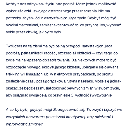
Każdy z nas odbywa w życiu inną podróż. Masz jednak możliwość 
wyboru ścieżki i swojego ostatecznego przeznaczenia. Nie ma 
potrzeby, abyś wiódł niesatysfakcjonujące życie. Gdybyś mógł żyć 
swoimi marzeniami, zamiast akceptować to, co przynosi los, wyobraź 
sobie przez chwilę, jak by to było.
Twój czas na tej ziemi ma być pełną przygód i satysfakcjonującą 
podróżą, pełną miłości, radości, szczęścia i obfitości — czyli tego, co 
życie ma najlepszego do zaoferowania. Dla niektórych może to być 
rozpoczęcie nowego, ekscytującego biznesu, ubieganie się o awans, 
trekking w Himalajach lub, w niektórych przypadkach, po prostu 
znalezienie czasu poza gorączkową rutyną na relaks. Może się jednak 
okazać, że będziesz musiał dokonać pewnych zmian w swoim życiu, 
aby osiągnąć swoje cele, co przyniesie Ci wolność i wyzwolenie.
A co by było, gdybyś mógł Zaangażować się, Tworzyć i Łączyć
we 
wszystkich obszarach przestrzeni kreatywnej, aby okiełznać i 
wprowadzić zmiany?