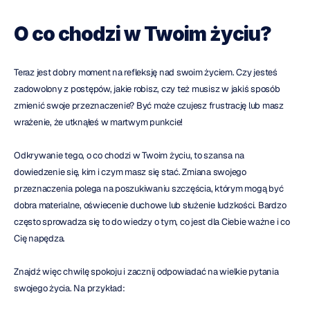
O co chodzi w Twoim życiu?
Teraz jest dobry moment na refleksję nad swoim życiem. Czy jesteś 
zadowolony z postępów, jakie robisz, czy też musisz w jakiś sposób 
zmienić swoje przeznaczenie? Być może czujesz frustrację lub masz 
wrażenie, że utknąłeś w martwym punkcie!
Odkrywanie tego, o co chodzi w Twoim życiu, to szansa na 
dowiedzenie się, kim i czym masz się stać. Zmiana swojego 
przeznaczenia polega na poszukiwaniu szczęścia, którym mogą być 
dobra materialne, oświecenie duchowe lub służenie ludzkości. Bardzo 
często sprowadza się to do wiedzy o tym, co jest dla Ciebie ważne i co 
Cię napędza.
Znajdź więc chwilę spokoju i zacznij odpowiadać na wielkie pytania 
swojego życia. Na przykład: