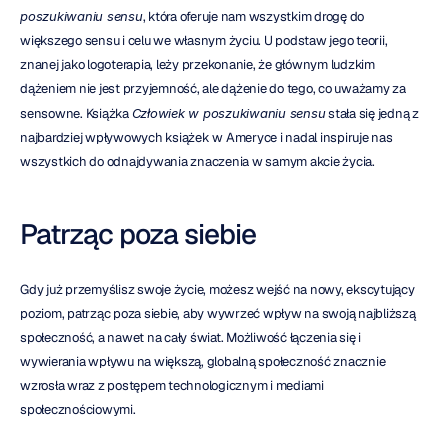
poszukiwaniu sensu
, która oferuje nam wszystkim drogę do 
większego sensu i celu we własnym życiu. U podstaw jego teorii, 
znanej jako logoterapia, leży przekonanie, że głównym ludzkim 
dążeniem nie jest przyjemność, ale dążenie do tego, co uważamy za 
sensowne. Książka 
Człowiek w poszukiwaniu sensu
 stała się jedną z 
najbardziej wpływowych książek w Ameryce i nadal inspiruje nas 
wszystkich do odnajdywania znaczenia w samym akcie życia.
Patrząc poza siebie
Gdy już przemyślisz swoje życie, możesz wejść na nowy, ekscytujący 
poziom, patrząc poza siebie, aby wywrzeć wpływ na swoją najbliższą 
społeczność, a nawet na cały świat. Możliwość łączenia się i 
wywierania wpływu na większą, globalną społeczność znacznie 
wzrosła wraz z postępem technologicznym i mediami 
społecznościowymi.