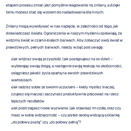
etapem procesu zmian jest pomyślne reagowanie na zmiany, a dzięki 
temu możesz stać się wzorem do naśladowania dla innych.
Zmiany mogą wywoływać w nas napięcie, w zależności od tego, jak 
doświadczasz świata. Ograniczenia w naszym myśleniu sprawiają, że 
widzimy świat w czarno-białych barwach. Aby zobaczyć swój świat w 
prawdziwych, pełnych barwach, należy wziąć pod uwagę:
Jak widzisz swoją przyszłość i jak postępujesz na co dzień – 
wybierając swoją drogę, a następnie swoją reakcję na okoliczności, 
osiągniesz jakość życia opartą na swoich prawdziwych 
wartościach.
Jak radzisz sobie ze swoimi uczuciami – kiedy myślisz inaczej, 
czujesz się inaczej i zaczynasz produktywnie pracować na rzecz 
lepszych rezultatów
Jak postrzegasz nowe wyzwania i jak stawiasz im czoła, oraz czy 
masz w sobie wdzięczność – czy jesteś osobą widzącą szklankę 
„do połowy pustą” czy „do połowy pełną”?