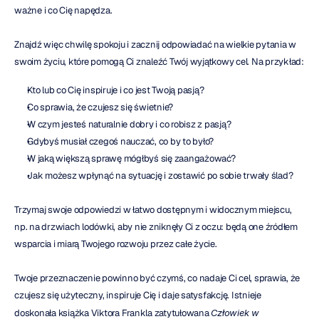
ważne i co Cię napędza.
Znajdź więc chwilę spokoju i zacznij odpowiadać na wielkie pytania w 
swoim życiu, które pomogą Ci znaleźć Twój wyjątkowy cel. Na przykład:
Kto lub co Cię inspiruje i co jest Twoją pasją?
Co sprawia, że czujesz się świetnie?
W czym jesteś naturalnie dobry i co robisz z pasją?
Gdybyś musiał czegoś nauczać, co by to było?
W jaką większą sprawę mógłbyś się zaangażować?
Jak możesz wpłynąć na sytuację i zostawić po sobie trwały ślad?
Trzymaj swoje odpowiedzi w łatwo dostępnym i widocznym miejscu, 
np. na drzwiach lodówki, aby nie zniknęły Ci z oczu: będą one źródłem 
wsparcia i miarą Twojego rozwoju przez całe życie.
Twoje przeznaczenie powinno być czymś, co nadaje Ci cel, sprawia, że 
czujesz się użyteczny, inspiruje Cię i daje satysfakcję. Istnieje 
doskonała książka Viktora Frankla zatytułowana 
Człowiek w 