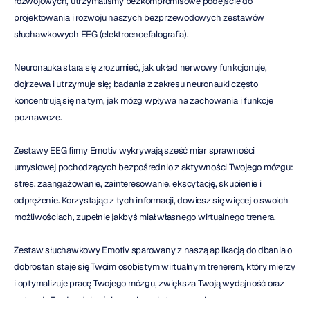
rozwojowych, utrzymaliśmy bezkompromisowe podejście do 
projektowania i rozwoju naszych bezprzewodowych zestawów 
słuchawkowych EEG (elektroencefalografia).
Neuronauka stara się zrozumieć, jak układ nerwowy funkcjonuje, 
dojrzewa i utrzymuje się; badania z zakresu neuronauki często 
koncentrują się na tym, jak mózg wpływa na zachowania i funkcje 
poznawcze.
Zestawy EEG firmy Emotiv wykrywają sześć miar sprawności 
umysłowej pochodzących bezpośrednio z aktywności Twojego mózgu: 
stres, zaangażowanie, zainteresowanie, ekscytację, skupienie i 
odprężenie. Korzystając z tych informacji, dowiesz się więcej o swoich 
możliwościach, zupełnie jakbyś miał własnego wirtualnego trenera.
Zestaw słuchawkowy Emotiv sparowany z naszą aplikacją do dbania o 
dobrostan staje się Twoim osobistym wirtualnym trenerem, który mierzy 
i optymalizuje pracę Twojego mózgu, zwiększa Twoją wydajność oraz 
potęguje Twoje zdolności umysłowe i stan przepływu. 