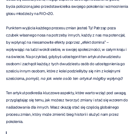
bycia policzoną jako przedstawicielka swojego pokolenia i wzmocnienia 
głosu młodzieży na RIO+20.
Punktem wyjścia każdego procesu zmian jesteś Ty! Patrząc poza 
czubek własnego nosa na potrzeby innych, każdy z nas ma potencjał, 
by wpłynąć na niesamowite efekty poprzez „efekt domina” – 
wpływając na ludzi wokół siebie, w swojej społeczności, w całym kraju i 
na świecie. Na przykład, gdybyś udostępnił ten artykuł dwudziestu 
osobom i zachęcił każdą z tych dwudziestu osób do udostępnienia go 
sześciu innym osobom, które z kolei podzieliłyby się nim z kolejnymi 
sześcioma, 
pomyśl, na jak wiele osób ten artykuł mógłby wpłynąć!
Ten artykuł podkreśla kluczowe aspekty, które warto wziąć pod uwagę, 
przyglądając się temu, jak możesz tworzyć zmiany i stać się wzorem do 
naśladowania dla innych. Masz okazję stać się częścią globalnego 
procesu zmian, który może zmienić bieg historii i służyć nam przez 
pokolenia.