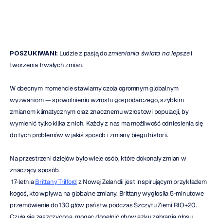
POSZUKIWANI:
 Ludzie z pasją do 
zmieniania świata na lepsze
 i 
tworzenia trwałych zmian.
W obecnym momencie stawiamy czoła ogromnym globalnym 
wyzwaniom — spowolnieniu wzrostu gospodarczego, szybkim 
zmianom klimatycznym oraz znacznemu wzrostowi populacji, by 
wymienić tylko kilka z nich. Każdy z nas ma możliwość odniesienia się 
do tych problemów w jakiś sposób i zmiany biegu historii.
Na przestrzeni dziejów było wiele osób, które dokonały zmian w 
znaczący sposób.
 17-letnia 
Brittany Trilford
 z Nowej Zelandii jest inspirującym przykładem 
kogoś, kto wpływa na globalne zmiany. Brittany wygłosiła 5-minutowe 
przemówienie do 130 głów państw podczas Szczytu Ziemi RIO+20. 
Czuła się zaszczycona, mogąc dopełnić obowiązku zabrania głosu, 