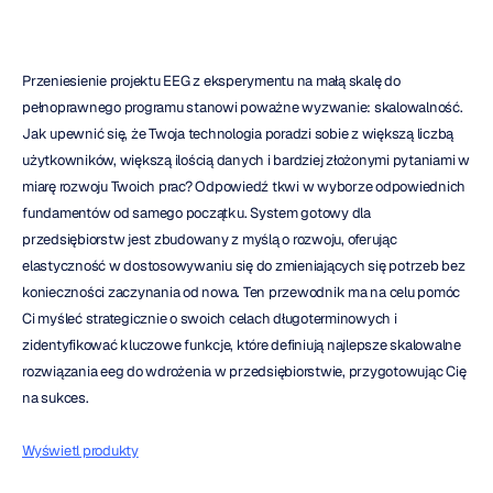
Przeniesienie projektu EEG z eksperymentu na małą skalę do 
pełnoprawnego programu stanowi poważne wyzwanie: skalowalność. 
Jak upewnić się, że Twoja technologia poradzi sobie z większą liczbą 
użytkowników, większą ilością danych i bardziej złożonymi pytaniami w 
miarę rozwoju Twoich prac? Odpowiedź tkwi w wyborze odpowiednich 
fundamentów od samego początku. System gotowy dla 
przedsiębiorstw jest zbudowany z myślą o rozwoju, oferując 
elastyczność w dostosowywaniu się do zmieniających się potrzeb bez 
konieczności zaczynania od nowa. Ten przewodnik ma na celu pomóc 
Ci myśleć strategicznie o swoich celach długoterminowych i 
zidentyfikować kluczowe funkcje, które definiują najlepsze skalowalne 
rozwiązania eeg do wdrożenia w przedsiębiorstwie, przygotowując Cię 
na sukces.
Wyświetl produkty