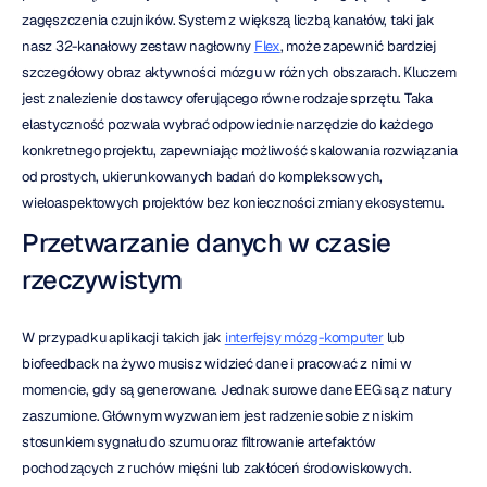
zagęszczenia czujników. System z większą liczbą kanałów, taki jak 
nasz 32-kanałowy zestaw nagłowny 
Flex
, może zapewnić bardziej 
szczegółowy obraz aktywności mózgu w różnych obszarach. Kluczem 
jest znalezienie dostawcy oferującego równe rodzaje sprzętu. Taka 
elastyczność pozwala wybrać odpowiednie narzędzie do każdego 
konkretnego projektu, zapewniając możliwość skalowania rozwiązania 
od prostych, ukierunkowanych badań do kompleksowych, 
wieloaspektowych projektów bez konieczności zmiany ekosystemu.
Przetwarzanie danych w czasie 
rzeczywistym
W przypadku aplikacji takich jak 
interfejsy mózg-komputer
 lub 
biofeedback na żywo musisz widzieć dane i pracować z nimi w 
momencie, gdy są generowane. Jednak surowe dane EEG są z natury 
zaszumione. Głównym wyzwaniem jest radzenie sobie z niskim 
stosunkiem sygnału do szumu oraz filtrowanie artefaktów 
pochodzących z ruchów mięśni lub zakłóceń środowiskowych. 