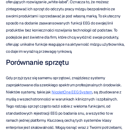
oferujących rozwiązanie „white-label”. Oznacza to, że możesz 
zintegrować ich sprzęt do odczytu pracy mózgu bezpośrednio ze 
swoimi produktami i sprzedawać je pod własną marką. To skuteczny 
sposób na dodanie zaawansowanych funkcji EEG do swojej linii 
produktów bez konieczności rozwijania technologii od podstaw. To 
podejście jest świetne dla firm, które chcą wyróżnić swoje produkty, 
oferując unikalne funkcje reagujące na aktywność mózgu użytkownika, 
co daje im wyraźną przewagę rynkową.
Porównanie sprzętu
Gdy przyjrzysz się samemu sprzętowi, znajdziesz systemy 
zaprojektowane dla szerokiego spektrum profesjonalnych środowisk. 
Niektóre systemy, takie jak 
NicoletOne EEG System
, są zbudowane z 
myślą o wszechstronności w warunkach klinicznych i szpitalnych. 
Tego rodzaju sprzęt często radzi sobie z wieloma funkcjami, od 
standardowych rejestracji EEG po badania snu, a wszystko to w 
ramach jednej platformy. Kluczową cechą tych systemów klasy 
enterprise jest skalowalność. Mogą rosnąć wraz z Twoimi potrzebami, 