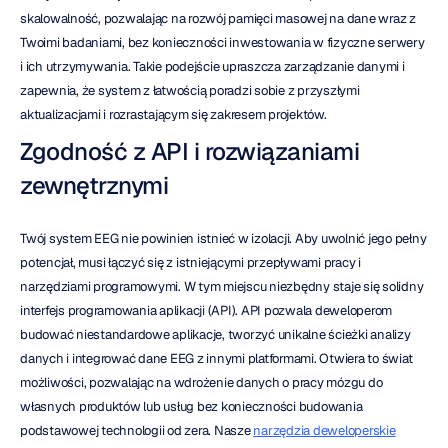
skalowalność, pozwalając na rozwój pamięci masowej na dane wraz z 
Twoimi badaniami, bez konieczności inwestowania w fizyczne serwery 
i ich utrzymywania. Takie podejście upraszcza zarządzanie danymi i 
zapewnia, że system z łatwością poradzi sobie z przyszłymi 
aktualizacjami i rozrastającym się zakresem projektów.
Zgodność z API i rozwiązaniami 
zewnętrznymi
Twój system EEG nie powinien istnieć w izolacji. Aby uwolnić jego pełny 
potencjał, musi łączyć się z istniejącymi przepływami pracy i 
narzędziami programowymi. W tym miejscu niezbędny staje się solidny 
interfejs programowania aplikacji (API). API pozwala deweloperom 
budować niestandardowe aplikacje, tworzyć unikalne ścieżki analizy 
danych i integrować dane EEG z innymi platformami. Otwiera to świat 
możliwości, pozwalając na wdrożenie danych o pracy mózgu do 
własnych produktów lub usług bez konieczności budowania 
podstawowej technologii od zera. Nasze 
narzędzia deweloperskie