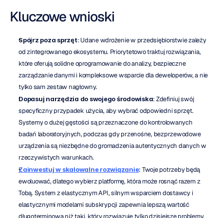
Kluczowe wnioski
Spójrz poza sprzęt
: Udane wdrożenie w przedsiębiorstwie zależy 
od zintegrowanego ekosystemu. Priorytetowo traktuj rozwiązania, 
które oferują solidne oprogramowanie do analizy, bezpieczne 
zarządzanie danymi i kompleksowe wsparcie dla deweloperów, a nie 
tylko sam zestaw nagłowny.
Dopasuj narzędzia do swojego środowiska
: Zdefiniuj swój 
specyficzny przypadek użycia, aby wybrać odpowiedni sprzęt. 
Systemy o dużej gęstości są przeznaczone do kontrolowanych 
badań laboratoryjnych, podczas gdy przenośne, bezprzewodowe 
urządzenia są niezbędne do gromadzenia autentycznych danych w 
rzeczywistych warunkach.
Zainwestuj w skalowalne rozwiązanie
: Twoje potrzeby będą 
ewoluować, dlatego wybierz platformę, która może rosnąć razem z 
Tobą. System z elastycznym API, silnym wsparciem dostawcy i 
elastycznymi modelami subskrypcji zapewnia lepszą wartość 
długoterminową niż taki, który rozwiązuje tylko dzisiejsze problemy.