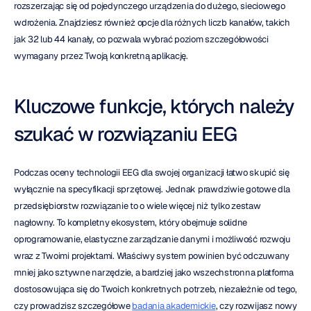
rozszerzając się od pojedynczego urządzenia do dużego, sieciowego 
wdrożenia. Znajdziesz również opcje dla różnych liczb kanałów, takich 
jak 32 lub 44 kanały, co pozwala wybrać poziom szczegółowości 
wymagany przez Twoją konkretną aplikację.
Kluczowe funkcje, których należy 
szukać w rozwiązaniu EEG
Podczas oceny technologii EEG dla swojej organizacji łatwo skupić się 
wyłącznie na specyfikacji sprzętowej. Jednak prawdziwie gotowe dla 
przedsiębiorstw rozwiązanie to o wiele więcej niż tylko zestaw 
nagłowny. To kompletny ekosystem, który obejmuje solidne 
oprogramowanie, elastyczne zarządzanie danymi i możliwość rozwoju 
wraz z Twoimi projektami. Właściwy system powinien być odczuwany 
mniej jako sztywne narzędzie, a bardziej jako wszechstronna platforma 
dostosowująca się do Twoich konkretnych potrzeb, niezależnie od tego, 
czy prowadzisz szczegółowe 
badania akademickie
, czy rozwijasz nowy 