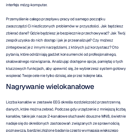
interfejs mózg-komputer.
Przemyślenie całego przepływu pracy od samego początku 
zaoszczędzi Ci niezliczonych problemów w przyszłości. Jak będziesz 
zbierać dane? Gdzie będziesz je bezpiecznie przechowywać? Jak Twój 
zespół uzyska do nich dostęp i jak je przeanalizuje? Czy możesz 
zintegrować je z innymi narzędziami, z których już korzystasz? Oto 
pytania, które odróżniają gadżet konsumencki od profesjonalnego, 
skalowalnego rozwiązania. Analizując dostępne opcje, pamiętaj o tych 
kluczowych funkcjach, aby upewnić się, że wybierzesz system gotowy 
wspierać Twoje cele nie tylko dzisiaj, ale przez kolejne lata.
Nagrywanie wielokanałowe
Liczba kanałów w zestawie EEG określa rozdzielczość przestrzenną 
danych, które można zebrać. Podczas gdy urządzenie z mniejszą liczbą 
kanałów, takie jak nasze 2-kanałowe słuchawki douszne MN8, świetnie 
nadaje się do określonych zastosowań związanych ze sprawnością 
poznawczą, bardziej złożone badania często wymagają większego 