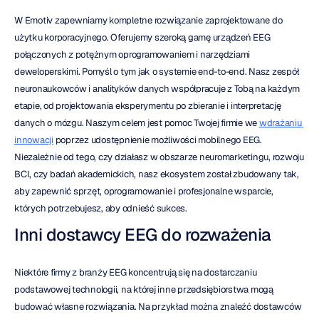
W Emotiv zapewniamy kompletne rozwiązanie zaprojektowane do 
użytku korporacyjnego. Oferujemy szeroką gamę urządzeń EEG 
połączonych z potężnym oprogramowaniem i narzędziami 
deweloperskimi. Pomyśl o tym jak o systemie end-to-end. Nasz zespół 
neuronaukowców i analityków danych współpracuje z Tobą na każdym 
etapie, od projektowania eksperymentu po zbieranie i interpretację 
danych o mózgu. Naszym celem jest pomoc Twojej firmie we 
wdrażaniu 
innowacji
 poprzez udostępnienie możliwości mobilnego EEG. 
Niezależnie od tego, czy działasz w obszarze neuromarketingu, rozwoju 
BCI, czy badań akademickich, nasz ekosystem został zbudowany tak, 
aby zapewnić sprzęt, oprogramowanie i profesjonalne wsparcie, 
których potrzebujesz, aby odnieść sukces.
Inni dostawcy EEG do rozważenia
Niektóre firmy z branży EEG koncentrują się na dostarczaniu 
podstawowej technologii, na której inne przedsiębiorstwa mogą 
budować własne rozwiązania. Na przykład można znaleźć dostawców 