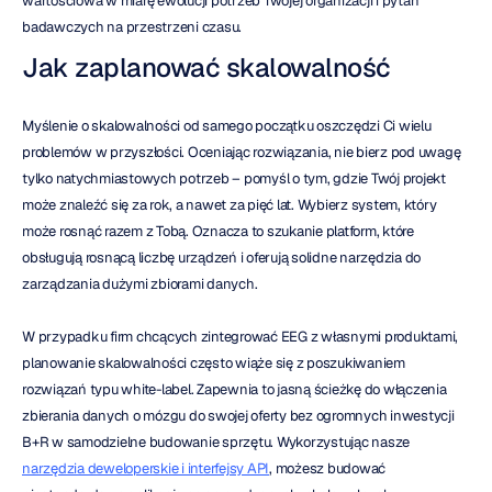
wartościowa w miarę ewolucji potrzeb Twojej organizacji i pytań 
badawczych na przestrzeni czasu.
Jak zaplanować skalowalność
Myślenie o skalowalności od samego początku oszczędzi Ci wielu 
problemów w przyszłości. Oceniając rozwiązania, nie bierz pod uwagę 
tylko natychmiastowych potrzeb – pomyśl o tym, gdzie Twój projekt 
może znaleźć się za rok, a nawet za pięć lat. Wybierz system, który 
może rosnąć razem z Tobą. Oznacza to szukanie platform, które 
obsługują rosnącą liczbę urządzeń i oferują solidne narzędzia do 
zarządzania dużymi zbiorami danych.
W przypadku firm chcących zintegrować EEG z własnymi produktami, 
planowanie skalowalności często wiąże się z poszukiwaniem 
rozwiązań typu white-label. Zapewnia to jasną ścieżkę do włączenia 
zbierania danych o mózgu do swojej oferty bez ogromnych inwestycji 
B+R w samodzielne budowanie sprzętu. Wykorzystując nasze 
narzędzia deweloperskie i interfejsy API
, możesz budować 