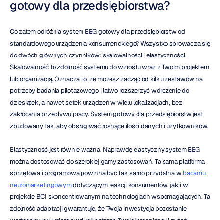
gotowy dla przedsiębiorstwa?
Co zatem odróżnia system EEG gotowy dla przedsiębiorstw od 
standardowego urządzenia konsumenckiego? Wszystko sprowadza się 
do dwóch głównych czynników: skalowalności i elastyczności. 
Skalowalność to zdolność systemu do wzrostu wraz z Twoim projektem 
lub organizacją. Oznacza to, że możesz zacząć od kilku zestawów na 
potrzeby badania pilotażowego i łatwo rozszerzyć wdrożenie do 
dziesiątek, a nawet setek urządzeń w wielu lokalizacjach, bez 
zakłócania przepływu pracy. System gotowy dla przedsiębiorstw jest 
zbudowany tak, aby obsługiwać rosnące ilości danych i użytkowników.
Elastyczność jest równie ważna. Naprawdę elastyczny system EEG 
można dostosować do szerokiej gamy zastosowań. Ta sama platforma 
sprzętowa i programowa powinna być tak samo przydatna w 
badaniu 
neuromarketingowym
 dotyczącym reakcji konsumentów, jak i w 
projekcie BCI skoncentrowanym na technologiach wspomagających. Ta 
zdolność adaptacji gwarantuje, że Twoja inwestycja pozostanie 