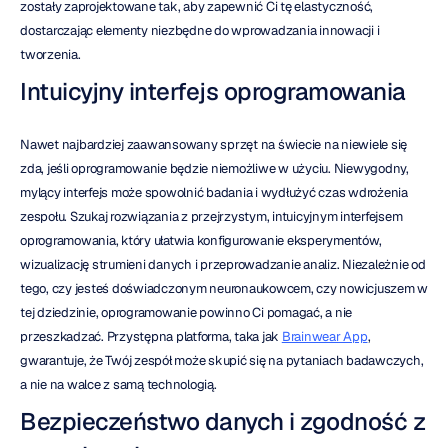
zostały zaprojektowane tak, aby zapewnić Ci tę elastyczność, 
dostarczając elementy niezbędne do wprowadzania innowacji i 
tworzenia.
Intuicyjny interfejs oprogramowania
Nawet najbardziej zaawansowany sprzęt na świecie na niewiele się 
zda, jeśli oprogramowanie będzie niemożliwe w użyciu. Niewygodny, 
mylący interfejs może spowolnić badania i wydłużyć czas wdrożenia 
zespołu. Szukaj rozwiązania z przejrzystym, intuicyjnym interfejsem 
oprogramowania, który ułatwia konfigurowanie eksperymentów, 
wizualizację strumieni danych i przeprowadzanie analiz. Niezależnie od 
tego, czy jesteś doświadczonym neuronaukowcem, czy nowicjuszem w 
tej dziedzinie, oprogramowanie powinno Ci pomagać, a nie 
przeszkadzać. Przystępna platforma, taka jak 
Brainwear App
, 
gwarantuje, że Twój zespół może skupić się na pytaniach badawczych, 
a nie na walce z samą technologią.
Bezpieczeństwo danych i zgodność z 