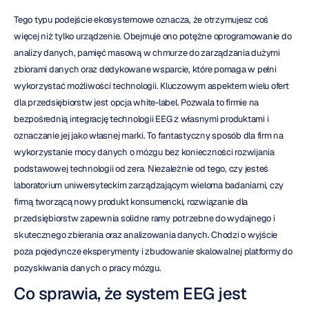
Tego typu podejście ekosystemowe oznacza, że otrzymujesz coś 
więcej niż tylko urządzenie. Obejmuje ono potężne oprogramowanie do 
analizy danych, pamięć masową w chmurze do zarządzania dużymi 
zbiorami danych oraz dedykowane wsparcie, które pomaga w pełni 
wykorzystać możliwości technologii. Kluczowym aspektem wielu ofert 
dla przedsiębiorstw jest opcja white-label. Pozwala to firmie na 
bezpośrednią integrację technologii EEG z własnymi produktami i 
oznaczanie jej jako własnej marki. To fantastyczny sposób dla firm na 
wykorzystanie mocy danych o mózgu bez konieczności rozwijania 
podstawowej technologii od zera. Niezależnie od tego, czy jesteś 
laboratorium uniwersyteckim zarządzającym wieloma badaniami, czy 
firmą tworzącą nowy produkt konsumencki, rozwiązanie dla 
przedsiębiorstw zapewnia solidne ramy potrzebne do wydajnego i 
skutecznego zbierania oraz analizowania danych. Chodzi o wyjście 
poza pojedyncze eksperymenty i zbudowanie skalowalnej platformy do 
pozyskiwania danych o pracy mózgu.
Co sprawia, że system EEG jest 