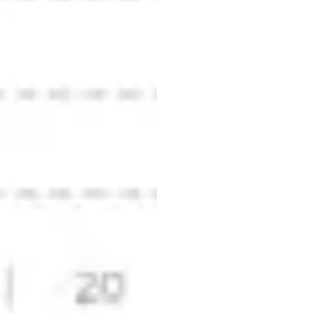
Porów
najle