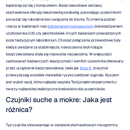
będzie łączył się z komputerem. Bezprzewodowe zestawy 
słuchawkowe oferują niesamowitą swobodę, pozwalając uczestnikom 
poruszać się naturalnie bez uwiązania do biurka. To zmienia postać 
rzeczy w badaniach nad 
dobrostanem poznawczym
, doświadczeniem 
użytkownika (UX) czy jakichkolwiek innych badaniach prowadzonych 
poza tradycyjnym laboratorium. Chociaż połączenia przewodowe były 
kiedyś uważane za stabilniejsze, nowoczesna technologia 
bezprzewodowa stała się niezwykle niezawodna. W większości 
zastosowań badawczych elastyczność i komfort uczestnika oferowany 
przez urządzenie bezprzewodowe, takie jak 
Epoc X
, znacznie 
przewyższają wszelkie niewielkie ryzyko zakłóceń sygnału. Kluczem 
jest wybór opcji, która najlepiej wspiera Twój projekt eksperymentu i 
tworzy najbardziej realistyczne środowisko dla uczestników.
Czujniki suche a mokre: Jaka jest 
różnica?
Typ czujnika stosowanego w zestawie słuchawkowym ma ogromny 