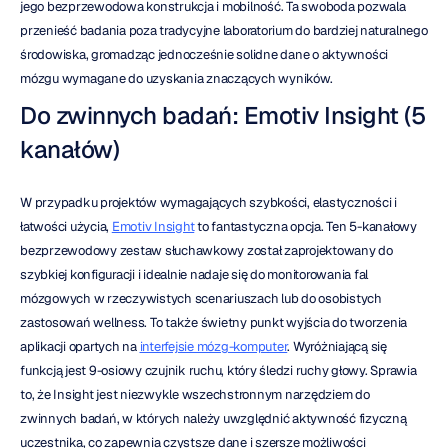
jego bezprzewodowa konstrukcja i mobilność. Ta swoboda pozwala 
przenieść badania poza tradycyjne laboratorium do bardziej naturalnego 
środowiska, gromadząc jednocześnie solidne dane o aktywności 
mózgu wymagane do uzyskania znaczących wyników.
Do zwinnych badań: Emotiv Insight (5 
kanałów)
W przypadku projektów wymagających szybkości, elastyczności i 
łatwości użycia, 
Emotiv Insight
 to fantastyczna opcja. Ten 5-kanałowy 
bezprzewodowy zestaw słuchawkowy został zaprojektowany do 
szybkiej konfiguracji i idealnie nadaje się do monitorowania fal 
mózgowych w rzeczywistych scenariuszach lub do osobistych 
zastosowań wellness. To także świetny punkt wyjścia do tworzenia 
aplikacji opartych na 
interfejsie mózg-komputer
. Wyróżniającą się 
funkcją jest 9-osiowy czujnik ruchu, który śledzi ruchy głowy. Sprawia 
to, że Insight jest niezwykle wszechstronnym narzędziem do 
zwinnych badań, w których należy uwzględnić aktywność fizyczną 
uczestnika, co zapewnia czystsze dane i szersze możliwości 