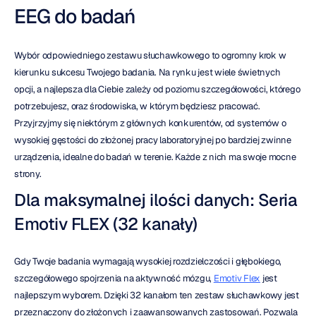
EEG do badań
Wybór odpowiedniego zestawu słuchawkowego to ogromny krok w 
kierunku sukcesu Twojego badania. Na rynku jest wiele świetnych 
opcji, a najlepsza dla Ciebie zależy od poziomu szczegółowości, którego 
potrzebujesz, oraz środowiska, w którym będziesz pracować. 
Przyjrzyjmy się niektórym z głównych konkurentów, od systemów o 
wysokiej gęstości do złożonej pracy laboratoryjnej po bardziej zwinne 
urządzenia, idealne do badań w terenie. Każde z nich ma swoje mocne 
strony.
Dla maksymalnej ilości danych: Seria 
Emotiv FLEX (32 kanały)
Gdy Twoje badania wymagają wysokiej rozdzielczości i głębokiego, 
szczegółowego spojrzenia na aktywność mózgu, 
Emotiv Flex
 jest 
najlepszym wyborem. Dzięki 32 kanałom ten zestaw słuchawkowy jest 
przeznaczony do złożonych i zaawansowanych zastosowań. Pozwala 