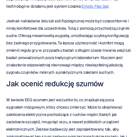
technologii w działaniu jest system czepka 
Emotiv Flex Gel
.
Jednak nakładanie żelu lub soli fizjologicznej może być czasochłonne i 
mniej komfortowe dla uczestników. Tutaj z pomocą przychodzą czujniki 
suche. Oferują niesamowitą wygodę, umożliwiając szybką konfigurację 
bez żadnego przygotowania. Ta lepsza użyteczność i komfort mogą 
zmienić reguły gry w przypadku badań o długim czasie trwania sesji lub 
badań prowadzonych poza tradycyjnym laboratorium. Kluczem jest 
znalezienie odpowiedniej równowagi między nieskazitelną jakością 
sygnału czujników mokrych a praktycznymi zaletami suchych.
Jak ocenić redukcję szumów
W świecie EEG szumem jest wszystko to, co znajduje się poza 
sygnałem mózgowym, który chcesz zmierzyć. Może to obejmować 
zakłócenia elektryczne pochodzące z ruchów mięśni (takich jak 
zaciskanie szczęki), mrugnięć oczu, a nawet pobliskich urządzeń 
elektronicznych. Zestaw badawczy jest zaprojektowany tak, aby 
zminimalizować ten szum zarówno poprzez konstrukcję sprzętu, jak i 