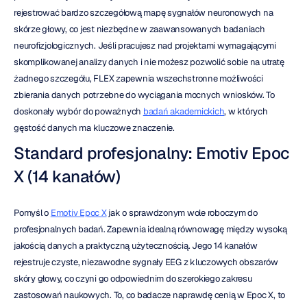
rejestrować bardzo szczegółową mapę sygnałów neuronowych na 
skórze głowy, co jest niezbędne w zaawansowanych badaniach 
neurofizjologicznych. Jeśli pracujesz nad projektami wymagającymi 
skomplikowanej analizy danych i nie możesz pozwolić sobie na utratę 
żadnego szczegółu, FLEX zapewnia wszechstronne możliwości 
zbierania danych potrzebne do wyciągania mocnych wniosków. To 
doskonały wybór do poważnych 
badań akademickich
, w których 
gęstość danych ma kluczowe znaczenie.
Standard profesjonalny: Emotiv Epoc 
X (14 kanałów)
Pomyśl o 
Emotiv Epoc X
 jak o sprawdzonym wole roboczym do 
profesjonalnych badań. Zapewnia idealną równowagę między wysoką 
jakością danych a praktyczną użytecznością. Jego 14 kanałów 
rejestruje czyste, niezawodne sygnały EEG z kluczowych obszarów 
skóry głowy, co czyni go odpowiednim do szerokiego zakresu 
zastosowań naukowych. To, co badacze naprawdę cenią w Epoc X, to 