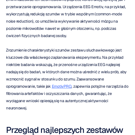
przetwarzanie oprogramowania. Urządzenia EEG Emotiv, na przykład, 
wykorzystują redukcję szumów w trybie wspólnym (common-mode 
noise reduction), co umożliwia wykrywanie aktywności mózgu na 
poziomie mikrowoltów nawet w głośnym otoczeniu, np. podczas 
ćwiczeń fizycznych badanej osoby.
Zrozumienie charakterystyki szumów zestawu słuchawkowego jest 
kluczowe dla właściwego zaplanowania eksperymentu. Na przykład 
niektóre badania wskazują, że przenośne urządzenia EEG najlepiej 
nadają się do badań, w których dane można uśrednić z wielu prób, aby 
wzmocnić sygnał w stosunku do szumu. Zaawansowane 
oprogramowanie, takie jak 
EmotivPRO
, zapewnia potężne narzędzia do 
filtrowania artefaktów i oczyszczania danych, gwarantując, że 
wyciągane wnioski opierają się na autentycznej aktywności 
neuronowej.
Przegląd najlepszych zestawów 