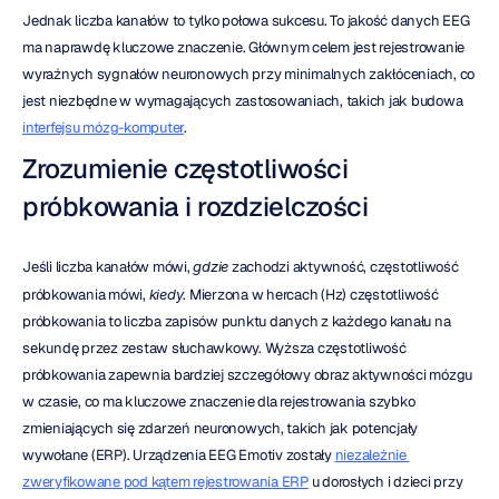
Jednak liczba kanałów to tylko połowa sukcesu. To jakość danych EEG 
ma naprawdę kluczowe znaczenie. Głównym celem jest rejestrowanie 
wyraźnych sygnałów neuronowych przy minimalnych zakłóceniach, co 
jest niezbędne w wymagających zastosowaniach, takich jak budowa 
interfejsu mózg-komputer
.
Zrozumienie częstotliwości 
próbkowania i rozdzielczości
Jeśli liczba kanałów mówi, 
gdzie
 zachodzi aktywność, częstotliwość 
próbkowania mówi, 
kiedy
. Mierzona w hercach (Hz) częstotliwość 
próbkowania to liczba zapisów punktu danych z każdego kanału na 
sekundę przez zestaw słuchawkowy. Wyższa częstotliwość 
próbkowania zapewnia bardziej szczegółowy obraz aktywności mózgu 
w czasie, co ma kluczowe znaczenie dla rejestrowania szybko 
zmieniających się zdarzeń neuronowych, takich jak potencjały 
wywołane (ERP). Urządzenia EEG Emotiv zostały 
niezależnie 
zweryfikowane pod kątem rejestrowania ERP
 u dorosłych i dzieci przy 