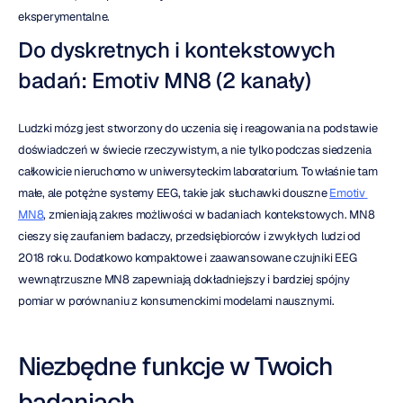
eksperymentalne.
Do dyskretnych i kontekstowych 
badań: Emotiv MN8 (2 kanały)
Ludzki mózg jest stworzony do uczenia się i reagowania na podstawie 
doświadczeń w świecie rzeczywistym, a nie tylko podczas siedzenia 
całkowicie nieruchomo w uniwersyteckim laboratorium. To właśnie tam 
małe, ale potężne systemy EEG, takie jak słuchawki douszne 
Emotiv 
MN8
, zmieniają zakres możliwości w badaniach kontekstowych. MN8 
cieszy się zaufaniem badaczy, przedsiębiorców i zwykłych ludzi od 
2018 roku. Dodatkowo kompaktowe i zaawansowane czujniki EEG 
wewnątrzuszne MN8 zapewniają dokładniejszy i bardziej spójny 
pomiar w porównaniu z konsumenckimi modelami nausznymi.
Niezbędne funkcje w Twoich 
badaniach