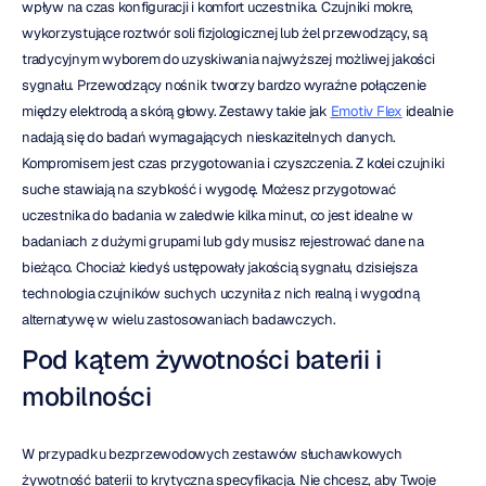
wpływ na czas konfiguracji i komfort uczestnika. Czujniki mokre, 
wykorzystujące roztwór soli fizjologicznej lub żel przewodzący, są 
tradycyjnym wyborem do uzyskiwania najwyższej możliwej jakości 
sygnału. Przewodzący nośnik tworzy bardzo wyraźne połączenie 
między elektrodą a skórą głowy. Zestawy takie jak 
Emotiv Flex
 idealnie 
nadają się do badań wymagających nieskazitelnych danych. 
Kompromisem jest czas przygotowania i czyszczenia. Z kolei czujniki 
suche stawiają na szybkość i wygodę. Możesz przygotować 
uczestnika do badania w zaledwie kilka minut, co jest idealne w 
badaniach z dużymi grupami lub gdy musisz rejestrować dane na 
bieżąco. Chociaż kiedyś ustępowały jakością sygnału, dzisiejsza 
technologia czujników suchych uczyniła z nich realną i wygodną 
alternatywę w wielu zastosowaniach badawczych.
Pod kątem żywotności baterii i 
mobilności
W przypadku bezprzewodowych zestawów słuchawkowych 
żywotność baterii to krytyczna specyfikacja. Nie chcesz, aby Twoje 