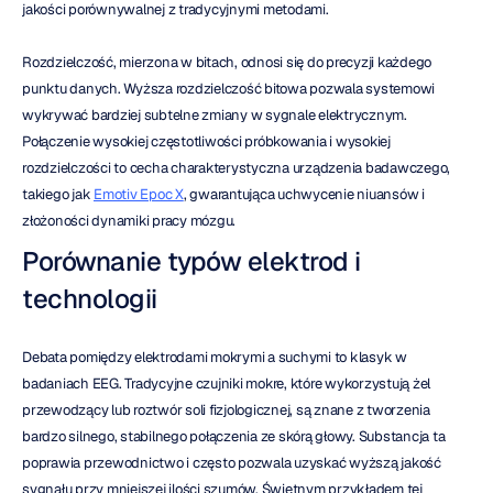
jakości porównywalnej z tradycyjnymi metodami.
Rozdzielczość, mierzona w bitach, odnosi się do precyzji każdego 
punktu danych. Wyższa rozdzielczość bitowa pozwala systemowi 
wykrywać bardziej subtelne zmiany w sygnale elektrycznym. 
Połączenie wysokiej częstotliwości próbkowania i wysokiej 
rozdzielczości to cecha charakterystyczna urządzenia badawczego, 
takiego jak 
Emotiv Epoc X
, gwarantująca uchwycenie niuansów i 
złożoności dynamiki pracy mózgu.
Porównanie typów elektrod i 
technologii
Debata pomiędzy elektrodami mokrymi a suchymi to klasyk w 
badaniach EEG. Tradycyjne czujniki mokre, które wykorzystują żel 
przewodzący lub roztwór soli fizjologicznej, są znane z tworzenia 
bardzo silnego, stabilnego połączenia ze skórą głowy. Substancja ta 
poprawia przewodnictwo i często pozwala uzyskać wyższą jakość 
sygnału przy mniejszej ilości szumów. Świetnym przykładem tej 