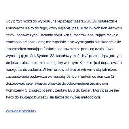
Gdy przychodzi do wyboru „najlepszego” zestawu EEG, ostatecznie 
sprowadza się to do tego, który najlepiej pasuje do Twoich konkretnych 
celów badawczych. Badanie opinii konsumentów analizujące reakcje 
emocjonalne na reklamę ma zupełnie inne wymagania niż akademickie 
laboratorium mapujące funkcje poznawcze za pomocą czujników o 
wysokiej gęstości. System 32-kanałowy może być przesadą w jednym 
projekcie, ale absolutnie niezbędny w innym. Kluczem jest dopasowanie 
narzędzia do zadania. W tym przewodniku przyjrzymy się, jak różne 
zastosowania badawcze wymagają różnych funkcji, co pomoże Ci 
dopasować cele Twojego projektu do odpowiedniej technologii. 
Pomożemy Ci znaleźć idealny zestaw EEG do badań, który pasuje nie 
tylko do Twojego budżetu, ale także do Twojej metodologii.
Wyświetl produkty