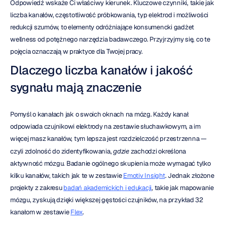
Odpowiedź wskaże Ci właściwy kierunek. Kluczowe czynniki, takie jak 
liczba kanałów, częstotliwość próbkowania, typ elektrod i możliwości 
redukcji szumów, to elementy odróżniające konsumencki gadżet 
wellness od potężnego narzędzia badawczego. Przyjrzyjmy się, co te 
pojęcia oznaczają w praktyce dla Twojej pracy.
Dlaczego liczba kanałów i jakość 
sygnału mają znaczenie
Pomyśl o kanałach jak o swoich oknach na mózg. Każdy kanał 
odpowiada czujnikowi elektrody na zestawie słuchawkowym, a im 
więcej masz kanałów, tym lepsza jest rozdzielczość przestrzenna — 
czyli zdolność do zidentyfikowania, 
gdzie
 zachodzi określona 
aktywność mózgu. Badanie ogólnego skupienia może wymagać tylko 
kilku kanałów, takich jak te w zestawie 
Emotiv Insight
. Jednak złożone 
projekty z zakresu 
badań akademickich i edukacji
, takie jak mapowanie 
mózgu, zyskują dzięki większej gęstości czujników, na przykład 32 
kanałom w zestawie 
Flex
.