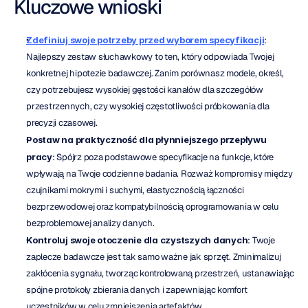
Kluczowe wnioski
Zdefiniuj swoje potrzeby przed wyborem specyfikacji
: 
Najlepszy zestaw słuchawkowy to ten, który odpowiada Twojej 
konkretnej hipotezie badawczej. Zanim porównasz modele, określ, 
czy potrzebujesz wysokiej gęstości kanałów dla szczegółów 
przestrzennych, czy wysokiej częstotliwości próbkowania dla 
precyzji czasowej.
Postaw na praktyczność dla płynniejszego przepływu 
pracy
: Spójrz poza podstawowe specyfikacje na funkcje, które 
wpływają na Twoje codzienne badania. Rozważ kompromisy między 
czujnikami mokrymi i suchymi, elastycznością łączności 
bezprzewodowej oraz kompatybilnością oprogramowania w celu 
bezproblemowej analizy danych.
Kontroluj swoje otoczenie dla czystszych danych
: Twoje 
zaplecze badawcze jest tak samo ważne jak sprzęt. Zminimalizuj 
zakłócenia sygnału, tworząc kontrolowaną przestrzeń, ustanawiając 
spójne protokoły zbierania danych i zapewniając komfort 
uczestników w celu zmniejszenia artefaktów.