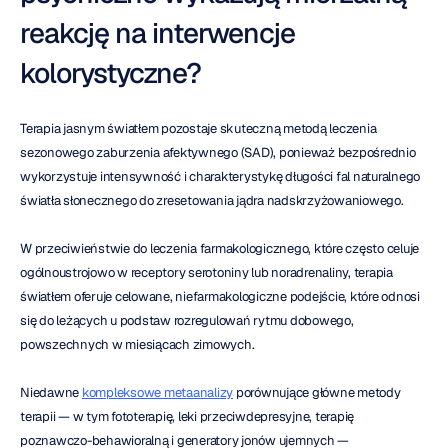
reakcję na interwencje 
kolorystyczne?
Terapia jasnym światłem pozostaje skuteczną metodą leczenia 
sezonowego zaburzenia afektywnego (SAD), ponieważ bezpośrednio 
wykorzystuje intensywność i charakterystykę długości fal naturalnego 
światła słonecznego do zresetowania jądra nadskrzyżowaniowego.
W przeciwieństwie do leczenia farmakologicznego, które często celuje 
ogólnoustrojowo w receptory serotoniny lub noradrenaliny, terapia 
światłem oferuje celowane, niefarmakologiczne podejście, które odnosi 
się do leżących u podstaw rozregulowań rytmu dobowego, 
powszechnych w miesiącach zimowych.
Niedawne 
kompleksowe metaanalizy
 porównujące główne metody 
terapii — w tym fototerapię, leki przeciwdepresyjne, terapię 
poznawczo-behawioralną i generatory jonów ujemnych — 