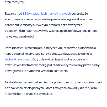
stan medytacji.
Badania nad 
EEG w badaniach marketingowych
 sugerują, że 
kontrolowana złożoność wizualna pozwala mózgowi skuteczniej 
przechodzić między aktywnymi stanami poznawczymi a 
odpoczynkiem regeneracyjnym, wspierając długofalową regularność 
nawyków uważności.
Poza prostymi preferencjami estetycznymi, stosowanie otoczenia o 
kontrolowanej kolorystyce sprzyja dłuższemu zaangażowaniu w 
techniki uważności
. Gdy pole widzenia jest wolne od ostrych, 
drażniących kontrastów, mózg jest rzadziej stymulowany przez ruchy 
zewnętrzne lub sygnały o wysokim kontraście.
Ta stabilność zapewnia bezpieczną przestrzeń do obserwowania myśli 
bez zakłóceń fizjologicznych, które zazwyczaj towarzyszą miejskim 
środowiskom o wysokiej stymulacji.