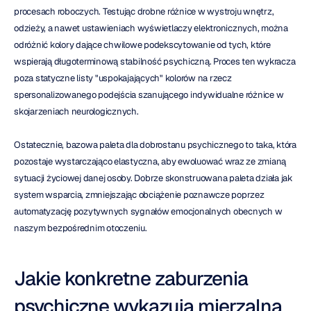
procesach roboczych. Testując drobne różnice w wystroju wnętrz, 
odzieży, a nawet ustawieniach wyświetlaczy elektronicznych, można 
odróżnić kolory dające chwilowe podekscytowanie od tych, które 
wspierają długoterminową stabilność psychiczną. Proces ten wykracza 
poza statyczne listy "uspokajających" kolorów na rzecz 
spersonalizowanego podejścia szanującego indywidualne różnice w 
skojarzeniach neurologicznych.
Ostatecznie, bazowa paleta dla dobrostanu psychicznego to taka, która 
pozostaje wystarczająco elastyczna, aby ewoluować wraz ze zmianą 
sytuacji życiowej danej osoby. Dobrze skonstruowana paleta działa jak 
system wsparcia, zmniejszając obciążenie poznawcze poprzez 
automatyzację pozytywnych sygnałów emocjonalnych obecnych w 
naszym bezpośrednim otoczeniu.
Jakie konkretne zaburzenia 
psychiczne wykazują mierzalną 