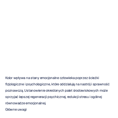
Kolory
dla
zdrowia
psychicznego
Christian
Burgos
Zaktualizowano
dnia
7
lip
2026
Kolor wpływa na stany emocjonalne człowieka poprzez ścieżki 
fizjologiczne i psychologiczne, które oddziałują na nastrój i sprawność 
poznawczą. Ustanowienie określonych palet środowiskowych może 
sprzyjać lepszej regeneracji psychicznej, redukcji stresu i ogólnej 
równowadze emocjonalnej.
Główne uwagi