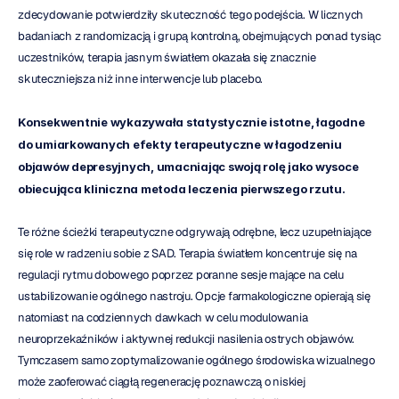
zdecydowanie potwierdziły skuteczność tego podejścia. W licznych 
badaniach z randomizacją i grupą kontrolną, obejmujących ponad tysiąc 
uczestników, terapia jasnym światłem okazała się znacznie 
skuteczniejsza niż inne interwencje lub placebo.
Konsekwentnie wykazywała statystycznie istotne, łagodne 
do umiarkowanych efekty terapeutyczne w łagodzeniu 
objawów depresyjnych, umacniając swoją rolę jako wysoce 
obiecująca kliniczna metoda leczenia pierwszego rzutu.
Te różne ścieżki terapeutyczne odgrywają odrębne, lecz uzupełniające 
się role w radzeniu sobie z SAD. Terapia światłem koncentruje się na 
regulacji rytmu dobowego poprzez poranne sesje mające na celu 
ustabilizowanie ogólnego nastroju. Opcje farmakologiczne opierają się 
natomiast na codziennych dawkach w celu modulowania 
neuroprzekaźników i aktywnej redukcji nasilenia ostrych objawów. 
Tymczasem samo zoptymalizowanie ogólnego środowiska wizualnego 
może zaoferować ciągłą regenerację poznawczą o niskiej 