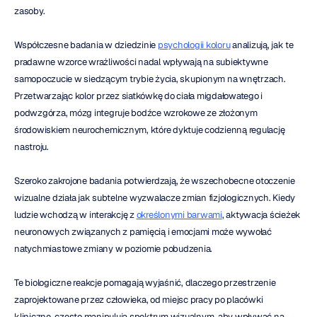
zasoby.
Współczesne badania w dziedzinie 
psychologii koloru
 analizują, jak te 
pradawne wzorce wrażliwości nadal wpływają na subiektywne 
samopoczucie w siedzącym trybie życia, skupionym na wnętrzach. 
Przetwarzając kolor przez siatkówkę do ciała migdałowatego i 
podwzgórza, mózg integruje bodźce wzrokowe ze złożonym 
środowiskiem neurochemicznym, które dyktuje codzienną regulację 
nastroju.
Szeroko zakrojone badania potwierdzają, że wszechobecne otoczenie 
wizualne działa jak subtelne wyzwalacze zmian fizjologicznych. Kiedy 
ludzie wchodzą w interakcję z 
określonymi barwami
, aktywacja ścieżek 
neuronowych związanych z pamięcią i emocjami może wywołać 
natychmiastowe zmiany w poziomie pobudzenia.
Te biologiczne reakcje pomagają wyjaśnić, dlaczego przestrzenie 
zaprojektowane przez człowieka, od miejsc pracy po placówki 
kliniczne, często manipulują spektrum wizualnym, aby wpływać na 