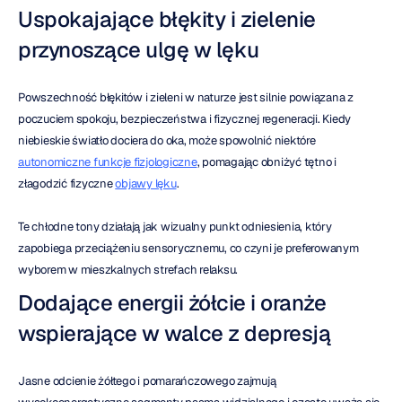
Uspokajające błękity i zielenie 
przynoszące ulgę w lęku
Powszechność błękitów i zieleni w naturze jest silnie powiązana z 
poczuciem spokoju, bezpieczeństwa i fizycznej regeneracji. Kiedy 
niebieskie światło dociera do oka, może spowolnić niektóre 
autonomiczne funkcje fizjologiczne
, pomagając obniżyć tętno i 
złagodzić fizyczne 
objawy lęku
.
Te chłodne tony działają jak wizualny punkt odniesienia, który 
zapobiega przeciążeniu sensorycznemu, co czyni je preferowanym 
wyborem w mieszkalnych strefach relaksu.
Dodające energii żółcie i oranże 
wspierające w walce z depresją
Jasne odcienie żółtego i pomarańczowego zajmują 