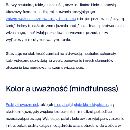
Barwy neutralne, takie jak szarości, beże i delikatne biele, stanowią 
kluczowy fundament dla projektowania sprzyjającego 
zrównoważonemu zdrowiu psychicznemu
, oferując poznawczą "czystą 
kartę". Kolory te dążą do zmniejszenia obciążenia układu przetwarzania 
wizualnego, umożliwiając układowi nerwowemu pozostanie w 
wyjściowym, niestymulowanym stanie.
Stawiając na stabilność zamiast na aktywację, neutralne schematy 
kolorystyczne pozwalają na wyeksponowanie innych elementów 
otoczenia bez generowania szumu wizualnego.
Kolor a uważność (mindfulness)
Praktyki uważności
, takie jak 
medytacja
 i 
głębokie oddychanie
, są 
skuteczniejsze, gdy wspiera je otoczenie minimalizujące bodźce 
rozpraszające uwagę. Wybierając palety kolorów sprzyjające wyciszeniu 
i introspekcji, praktykujący mogą skrócić czas potrzebny do wejścia w 