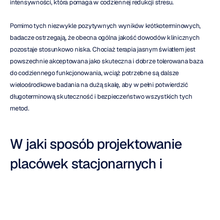
intensywności, która pomaga w codziennej redukcji stresu.
Pomimo tych niezwykle pozytywnych wyników krótkoterminowych, 
badacze ostrzegają, że obecna ogólna jakość dowodów klinicznych 
pozostaje stosunkowo niska. Chociaż terapia jasnym światłem jest 
powszechnie akceptowana jako skuteczna i dobrze tolerowana baza 
do codziennego funkcjonowania, wciąż potrzebne są dalsze 
wieloośrodkowe badania na dużą skalę, aby w pełni potwierdzić 
długoterminową skuteczność i bezpieczeństwo wszystkich tych 
metod.
W jaki sposób projektowanie 
placówek stacjonarnych i 
ambulatoryjnych może 
wykorzystać kolor do wspierania 