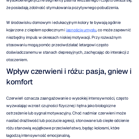
wysokoenergetyczne segmenty pasma widzialnego i często uważa się, 
że posiadają zdolność stymulowania pozytywnego pobudzenia.
W środowisku domowym i edukacyjnym kolory te bywają ogólnie 
kojarzone z ciepłem społecznym i 
jasnością umysłu
, co może zapewnić 
niezbędny impuls w okresach niskiej motywacji. Przy rozważnym 
stosowaniu mogą pomóc przeciwdziałać letargowi często 
doświadczanemu w stanach depresyjnych, zachęcając do interakcji z 
otoczeniem.
Wpływ czerwieni i różu: pasja, gniew i 
komfort
Czerwień oznacza zaangażowanie o wysokiej intensywności, często 
wyzwalając wzrost czujności fizycznej i tętna jako biologiczne 
ostrzeżenie lub sygnał motywacyjny. Choć nadmiar czerwieni może 
nasilać drażliwość lub poczucie agresji, stonowane lub ciepłe odcienie 
różu stanowią wyjątkowe przeciwieństwo, będąc kolorami, które 
łagodzą intensywność emocjonalną.