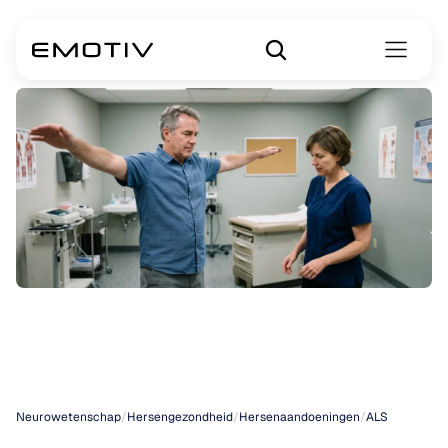
Symptomen
van
ALS
Neurowetenschap
/
Hersengezondheid
/
Hersenaandoeningen
/
ALS