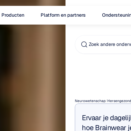
Producten
Platform en partners
Ondersteuni
Zoek andere onder
Is
dysl
genet
Neurowetenschap
/
Hersengezond
Ervaar je dageli
hoe Brainwear je