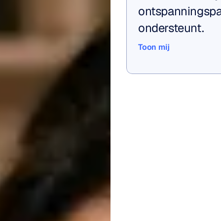
ontspanningspat
ondersteunt.
Toon mij
Toon mij