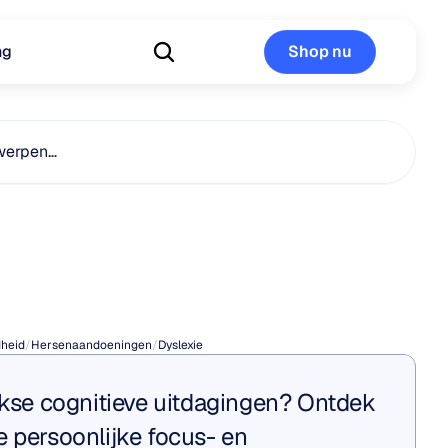
ng
Shop nu
Shop nu
werpen…
exie
isch?
heid
/
Hersenaandoeningen
/
Dyslexie
jkse cognitieve uitdagingen? Ontdek 
 persoonlijke focus- en 