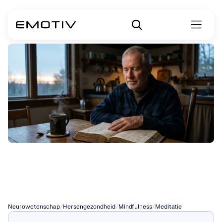
Christelijke
meditatie
Neurowetenschap
/
Hersengezondheid
/
Mindfulness
/
Meditatie