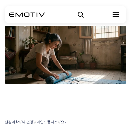
요가
디시플린
산스크리트어
신경과학
\/
뇌 건강
\/
마인드풀니스
\/
요가