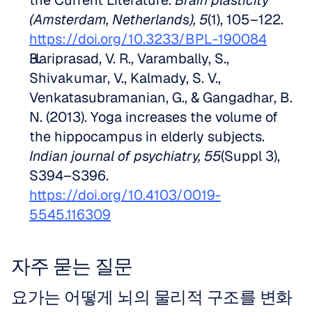
the Current Literature. 
Brain plasticity 
(Amsterdam, Netherlands), 5
(1), 105–122. 
https://doi.org/10.3233/BPL-190084
Hariprasad, V. R., Varambally, S., 
Shivakumar, V., Kalmady, S. V., 
Venkatasubramanian, G., & Gangadhar, B. 
N. (2013). Yoga increases the volume of 
the hippocampus in elderly subjects. 
Indian journal of psychiatry, 55
(Suppl 3), 
S394–S396. 
https://doi.org/10.4103/0019-
5545.116309
자주 묻는 질문
요가는 어떻게 뇌의 물리적 구조를 변화