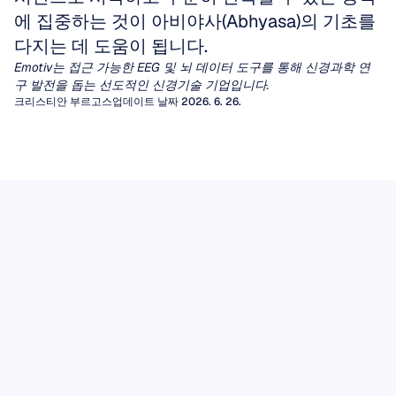
에 집중하는 것이 아비야사(Abhyasa)의 기초를 
다지는 데 도움이 됩니다.
Emotiv는 접근 가능한 EEG 및 뇌 데이터 도구를 통해 신경과학 연
구 발전을 돕는 선도적인 신경기술 기업입니다.
크리스티안 부르고스
업데이트 날짜 2026. 6. 26.
정량적 뇌파 검사 (qEEG)
EEG 아티팩트
수십 년 동안 임상의들은 간질이나 뇌병증을 진
단하기 위해 EEG 파형의 시각적 검사에 의존해
아티팩트(Artifacts)는 뇌에서 발생하지 않은 원
EEG 뮤 리듬
왔습니다. 그러나 광범위한 다른 신경학적 및 정
치 않는 신호로, 뇌전도(EEG)의 시각적 해석을
다양한 뇌파 리듬 중에서도 행동, 지각, 그리고
신 의학적 질환의 경우, 사람의 눈으로는 일관되
왜곡하고 뇌-컴퓨터 인터페이스(BCI)나 정신 상
정량적 뇌파검사(qEEG)는 신호 처리 알고리즘
EEG 데이터
사회적 이해의 교차점에 위치하는 것으로 보여
고 의미 있는 패턴을 찾아내는 데 어려움이 있습
태 모니터링을 구동하는 알고리즘 분석을 손상
을 적용하여 원시 파형을 특정 주파수 대역의 전
뇌전증 마커를 찾기 위해 원시 EEG 추적 신호를
EEG 데이터는 두피에서 측정된 전기적 활동에
지난 수십 년 동안 신경과학자들의 관심을 사로
니다.
시킬 수 있습니다.
기사 읽기
력, 연결성 측정치, 규준 데이터베이스와의 통계
읽든, 머신러닝 파이프라인에 데이터를 입력하
대한 시간에 민감한 기록을 제공합니다. 이것의
잡은 리듬이 있습니다.
감각운동 피질에서 기록되는 8~13Hz의 진동인
적 비교와 같은 풍부한 수치적 특징 세트로 변환
든, 감지되지 않은 아티팩트는 병리적인 파형으
기사 읽기
가치는 기록 자체뿐만 아니라 세심한 획득, 투명
뮤(mu) 리듬은 우리가 어떤 행동을 수행하거나,
함으로써 이러한 공백을 메웁니다.
로 가장하거나 모델 성능을 저하시키는 분산을
이 실용적인 필드 가이드는 EEG 아티팩트의 두
한 처리, 적절한 저장 및 책임 있는 해석에 달려
기사 읽기
다른 사람이 같은 행동을 수행하는 것을 관찰하
유발할 수 있습니다.
가지 주요 범주를 안내하고, 고유한 시간 영역 특
있습니다.
거나, 심지어 그 행동을 수행하는 상상만 해도 그
기사 읽기
징을 인식하는 방법을 설명하며, 컴퓨터 처리 전
강도가 감소합니다. 탈동기화
에 반드시 거쳐야 하는 필수적인 수동 정제 단계
(desynchronization)로 알려진 이러한 특성 덕분
를 제시합니다.
에 뮤 리듬은 모방, 공감, 그리고 말더듬에서 자