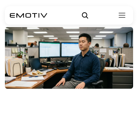
명상
연습이
어떻게
인지
능력을
향상시킬