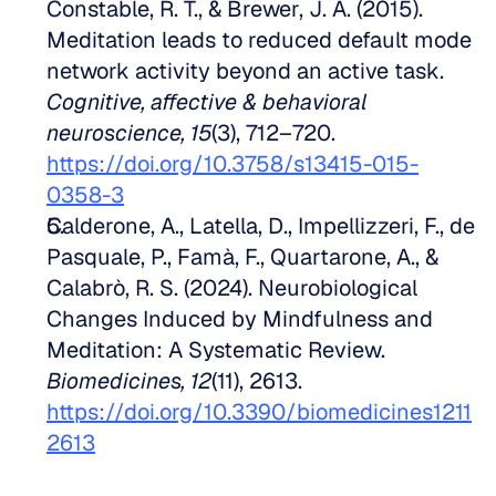
Constable, R. T., & Brewer, J. A. (2015). 
Meditation leads to reduced default mode 
network activity beyond an active task. 
Cognitive, affective & behavioral 
neuroscience, 15
(3), 712–720. 
https://doi.org/10.3758/s13415-015-
0358-3
Calderone, A., Latella, D., Impellizzeri, F., de 
Pasquale, P., Famà, F., Quartarone, A., & 
Calabrò, R. S. (2024). Neurobiological 
Changes Induced by Mindfulness and 
Meditation: A Systematic Review. 
Biomedicines, 12
(11), 2613. 
https://doi.org/10.3390/biomedicines1211
2613