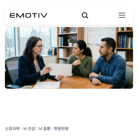
헌팅턴병은
왜
우성
질환인가?
신경과학
\/
뇌 건강
\/
뇌 질환
\/
헌팅턴병