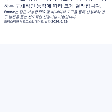
하는 구체적인 동작에 따라 크게 달라집니다.
Emotiv는 접근 가능한 EEG 및 뇌 데이터 도구를 통해 신경과학 연
구 발전을 돕는 선도적인 신경기술 기업입니다.
크리스티안 부르고스
업데이트 날짜 2026. 6. 29.
정량적 뇌파 검사 (qEEG)
EEG 아티팩트
수십 년 동안 임상의들은 간질이나 뇌병증을 진
단하기 위해 EEG 파형의 시각적 검사에 의존해
아티팩트(Artifacts)는 뇌에서 발생하지 않은 원
EEG 뮤 리듬
왔습니다. 그러나 광범위한 다른 신경학적 및 정
치 않는 신호로, 뇌전도(EEG)의 시각적 해석을
다양한 뇌파 리듬 중에서도 행동, 지각, 그리고
신 의학적 질환의 경우, 사람의 눈으로는 일관되
왜곡하고 뇌-컴퓨터 인터페이스(BCI)나 정신 상
정량적 뇌파검사(qEEG)는 신호 처리 알고리즘
EEG 데이터
사회적 이해의 교차점에 위치하는 것으로 보여
고 의미 있는 패턴을 찾아내는 데 어려움이 있습
태 모니터링을 구동하는 알고리즘 분석을 손상
을 적용하여 원시 파형을 특정 주파수 대역의 전
뇌전증 마커를 찾기 위해 원시 EEG 추적 신호를
EEG 데이터는 두피에서 측정된 전기적 활동에
지난 수십 년 동안 신경과학자들의 관심을 사로
니다.
시킬 수 있습니다.
기사 읽기
력, 연결성 측정치, 규준 데이터베이스와의 통계
읽든, 머신러닝 파이프라인에 데이터를 입력하
대한 시간에 민감한 기록을 제공합니다. 이것의
잡은 리듬이 있습니다.
감각운동 피질에서 기록되는 8~13Hz의 진동인
적 비교와 같은 풍부한 수치적 특징 세트로 변환
든, 감지되지 않은 아티팩트는 병리적인 파형으
기사 읽기
가치는 기록 자체뿐만 아니라 세심한 획득, 투명
뮤(mu) 리듬은 우리가 어떤 행동을 수행하거나,
함으로써 이러한 공백을 메웁니다.
로 가장하거나 모델 성능을 저하시키는 분산을
이 실용적인 필드 가이드는 EEG 아티팩트의 두
한 처리, 적절한 저장 및 책임 있는 해석에 달려
기사 읽기
다른 사람이 같은 행동을 수행하는 것을 관찰하
유발할 수 있습니다.
가지 주요 범주를 안내하고, 고유한 시간 영역 특
있습니다.
거나, 심지어 그 행동을 수행하는 상상만 해도 그
기사 읽기
징을 인식하는 방법을 설명하며, 컴퓨터 처리 전
강도가 감소합니다. 탈동기화
에 반드시 거쳐야 하는 필수적인 수동 정제 단계
(desynchronization)로 알려진 이러한 특성 덕분
를 제시합니다.
에 뮤 리듬은 모방, 공감, 그리고 말더듬에서 자
폐증에 이르는 임상 장애 연구에서 핵심적인 역