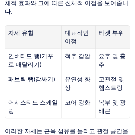
체적 효과와 그에 따른 신체적 이점을 보여줍니
다.
자세 유형
대표적인 
타겟 부위
이점
인버티드 행(거꾸
척추 감압
요추 및 흉
로 매달리기)
추
패브릭 랩(감싸기)
유연성 향
고관절 및 
상
햄스트링
어시스티드 스케일
코어 강화
복부 및 광
링
배근
이러한 자세는 근육 섬유를 늘리고 관절 공간을 