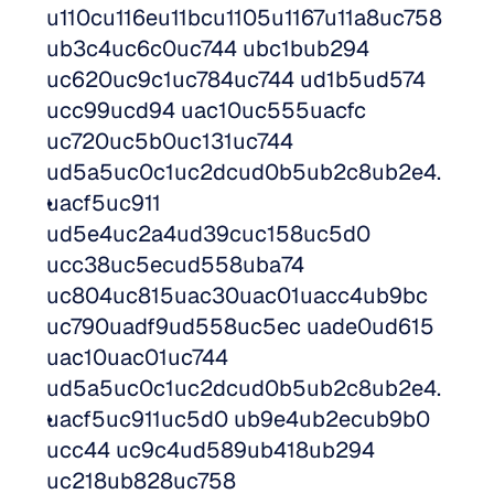
u110cu116eu11bcu1105u1167u11a8uc758 
ub3c4uc6c0uc744 ubc1bub294 
uc620uc9c1uc784uc744 ud1b5ud574 
ucc99ucd94 uac10uc555uacfc 
uc720uc5b0uc131uc744 
ud5a5uc0c1uc2dcud0b5ub2c8ub2e4.
uacf5uc911 
ud5e4uc2a4ud39cuc158uc5d0 
ucc38uc5ecud558uba74 
uc804uc815uac30uac01uacc4ub9bc 
uc790uadf9ud558uc5ec uade0ud615 
uac10uac01uc744 
ud5a5uc0c1uc2dcud0b5ub2c8ub2e4.
uacf5uc911uc5d0 ub9e4ub2ecub9b0 
ucc44 uc9c4ud589ub418ub294 
uc218ub828uc758 