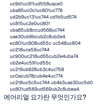
uc9d1uc911ud558uace0 
uba85uc0c1uc801uc778 
ud2b9uc131uc744 ud1b5ud574 
uc815uc2e0uc801 
uba85ub8ccud568uc744 
uae30ub9bcub2c8ub2e4.
uc801uc808ud55c uc548uc804 
uc218uce59uc744 
uc900uc218ud55cub2e4uba74 
ub2e4uc591ud55c 
uc219ub828ub3c4uc758 
uc0acub78cub4e4uc774 
uc218uc5c5uc744 ub4e3uae30uc5d0 
uc801ud569ud569ub2c8ubea4.
에어리얼 요가란 무엇인가요?