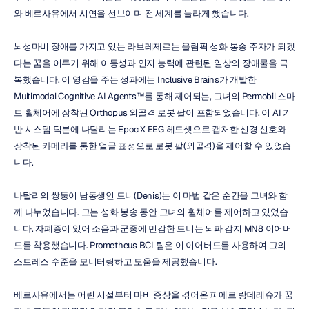
와 베르사유에서 시연을 선보이며 전 세계를 놀라게 했습니다.
뇌성마비 장애를 가지고 있는 라브레제르는 올림픽 성화 봉송 주자가 되겠
다는 꿈을 이루기 위해 이동성과 인지 능력에 관련된 일상의 장애물을 극
복했습니다. 이 영감을 주는 성과에는 Inclusive Brains가 개발한 
Multimodal Cognitive AI Agents™를 통해 제어되는, 그녀의 Permobil 스마
트 휠체어에 장착된 Orthopus 외골격 로봇 팔이 포함되었습니다. 이 AI 기
반 시스템 덕분에 나탈리는 Epoc X EEG 헤드셋으로 캡처한 신경 신호와 
장착된 카메라를 통한 얼굴 표정으로 로봇 팔(외골격)을 제어할 수 있었습
니다.
나탈리의 쌍둥이 남동생인 드니(Denis)는 이 마법 같은 순간을 그녀와 함
께 나누었습니다. 그는 성화 봉송 동안 그녀의 휠체어를 제어하고 있었습
니다. 자폐증이 있어 소음과 군중에 민감한 드니는 뇌파 감지 MN8 이어버
드를 착용했습니다. Prometheus BCI 팀은 이 이어버드를 사용하여 그의 
스트레스 수준을 모니터링하고 도움을 제공했습니다.
베르사유에서는 어린 시절부터 마비 증상을 겪어온 피에르 랑데레슈가 꿈