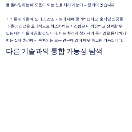
를 필터링하는 데 도움이 되는 신호 처리 기능이 내장되어 있습니다.
기기를 평가할 때 노이즈 감소 기능에 대해 문의하십시오. 움직임 인공물
과 환경 간섭을 효과적으로 최소화하는 시스템은 더 깨끗하고 신뢰할 수 
있는 데이터를 제공할 것입니다. 이는 환경과 참가자의 움직임을 통제하기 
힘든 실제 환경에서 수행되는 모든 연구에 있어 매우 중요한 기능입니다.
다른 기술과의 통합 가능성 탐색
맞춤형 애플리케이션을 염두에 두고 있는 개발자나 연구자라면, 다른 시스
템과 잘 호환되는 시스템을 원할 것입니다. EEG 헤드셋을 자체 소프트웨
어 또는 기타 기술과 통합할 수 있는 기능은 가능성의 세계를 열어줍니다. 
API(Application Programming Interface) 또는 SDK(Software 
Development Kit)에 대한 액세스를 제공하는 시스템을 찾으십시오.
이러한 도구를 사용하면 맞춤형 애플리케이션을 구축하고, EEG 데이터를 
다른 프로그램으로 스트리밍하며, 다른 데이터 소스와 동기화할 수 있습니
다. 당사의 
개발자 전용
 리소스들은 이러한 종류의 혁신을 지원하도록 설
계되었습니다. 유연하고 개방적인 플랫폼을 갖춘 시스템을 선택하면 뇌-