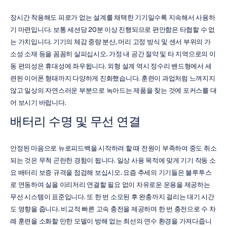
장시간 착용해도 피로가 없는 설계를 채택한 기기일수록 지속해서 사용하
기 마련입니다. 보통 세션당 20분 이상 진행되므로 편안함은 타협할 수 없
는 가치입니다. 기기의 체감 중량 분산, 머리 고정 방식 및 센서 부위의 가
소성 소재 등을 꼼꼼히 살피십시오. 가정 내 공간 절약 및 타 지역으로의 이
동 편의성은 휴대성에 좌우됩니다. 외형 설계 역시 정수리 밴드형에서 세
련된 이어폰 형태까지 다양하게 진화했습니다. 훈련이 과업처럼 느껴지지 
않고 일상의 자연스러운 부분으로 녹아드는 제품을 찾는 것에 포커스를 대
어 보시기 바랍니다.
배터리 수명 및 무선 연결
안정된 마음으로 뉴로피드백을 시작하려 할 때 전원이 부족하여 중도 취소
되는 것은 무척 곤란한 경험이 됩니다. 일상 사용 목적에 맞게 기기 작동 소
요 배터리 보증 규격을 점검해 보십시오. 요즘 추세의 기기들은 블루투스
로 연동하여 실을 이리저리 연결할 필요 없이 자유로운 운용을 제공하는 
무선 시스템이 표준입니다. 또 한 번 소모된 후 완충까지 걸리는 대기 시간
도 영향을 줍니다. 비교적 빠른 고속 충전을 제공하며 한 번 충전으로 수 차
례 훈련을 소화할 만한 모델이 방해 없는 최선의 연수 환경을 가져다줍니