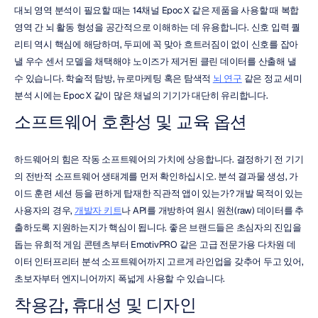
대뇌 영역 분석이 필요할 때는 14채널 Epoc X 같은 제품을 사용할 때 복합 
영역 간 뇌 활동 형성을 공간적으로 이해하는 데 유용합니다. 신호 입력 퀄
리티 역시 핵심에 해당하며, 두피에 꼭 맞아 흐트러짐이 없이 신호를 잡아
낼 우수 센서 모델을 채택해야 노이즈가 제거된 클린 데이터를 산출해 낼 
수 있습니다. 학술적 탐방, 뉴로마케팅 혹은 탐색적 
뇌 연구
 같은 정교 세미 
분석 시에는 Epoc X 같이 많은 채널의 기기가 대단히 유리합니다.
소프트웨어 호환성 및 교육 옵션
하드웨어의 힘은 작동 소프트웨어의 가치에 상응합니다. 결정하기 전 기기
의 전반적 소프트웨어 생태계를 먼저 확인하십시오. 분석 결과물 생성, 가
이드 훈련 세션 등을 편하게 탑재한 직관적 앱이 있는가? 개발 목적이 있는 
사용자의 경우, 
개발자 키트
나 API를 개방하여 원시 원천(raw) 데이터를 추
출하도록 지원하는지가 핵심이 됩니다. 좋은 브랜드들은 초심자의 진입을 
돕는 유희적 게임 콘텐츠부터 EmotivPRO 같은 고급 전문가용 다차원 데
이터 인터프리터 분석 소프트웨어까지 고르게 라인업을 갖추어 두고 있어, 
초보자부터 엔지니어까지 폭넓게 사용할 수 있습니다.
착용감, 휴대성 및 디자인