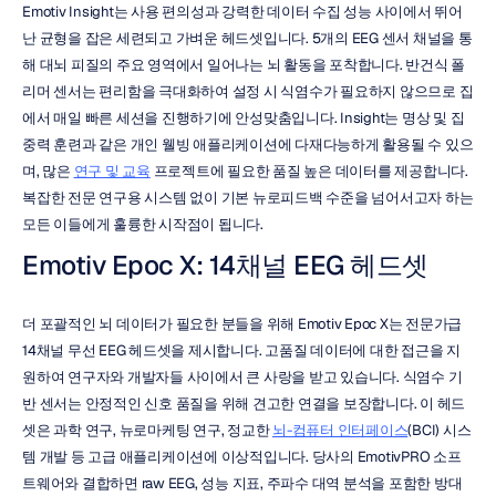
Emotiv Insight는 사용 편의성과 강력한 데이터 수집 성능 사이에서 뛰어
난 균형을 잡은 세련되고 가벼운 헤드셋입니다. 5개의 EEG 센서 채널을 통
해 대뇌 피질의 주요 영역에서 일어나는 뇌 활동을 포착합니다. 반건식 폴
리머 센서는 편리함을 극대화하여 설정 시 식염수가 필요하지 않으므로 집
에서 매일 빠른 세션을 진행하기에 안성맞춤입니다. Insight는 명상 및 집
중력 훈련과 같은 개인 웰빙 애플리케이션에 다재다능하게 활용될 수 있으
며, 많은 
연구 및 교육
 프로젝트에 필요한 품질 높은 데이터를 제공합니다. 
복잡한 전문 연구용 시스템 없이 기본 뉴로피드백 수준을 넘어서고자 하는 
모든 이들에게 훌륭한 시작점이 됩니다.
Emotiv Epoc X: 14채널 EEG 헤드셋
더 포괄적인 뇌 데이터가 필요한 분들을 위해 Emotiv Epoc X는 전문가급 
14채널 무선 EEG 헤드셋을 제시합니다. 고품질 데이터에 대한 접근을 지
원하여 연구자와 개발자들 사이에서 큰 사랑을 받고 있습니다. 식염수 기
반 센서는 안정적인 신호 품질을 위해 견고한 연결을 보장합니다. 이 헤드
셋은 과학 연구, 뉴로마케팅 연구, 정교한 
뇌-컴퓨터 인터페이스
(BCI) 시스
템 개발 등 고급 애플리케이션에 이상적입니다. 당사의 EmotivPRO 소프
트웨어와 결합하면 raw EEG, 성능 지표, 주파수 대역 분석을 포함한 방대