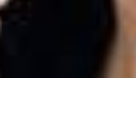
탄 레(
하는 
리 E