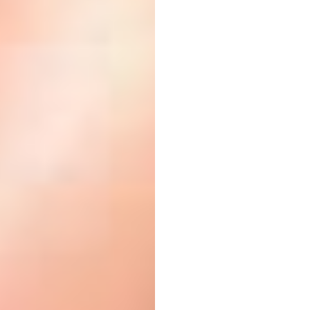
마인
£200
뇌-컴
상호