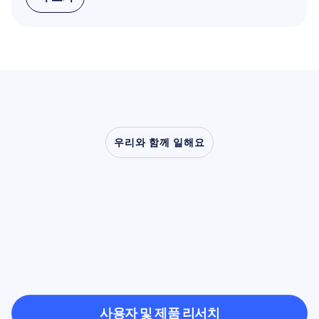
더 보기
우리와 함께 일해요
신경과학이
실험실
밖으로
나왔을
때
어떤
일이
가능해지는지
확인해
보세요
사용자 및 제품 리서치