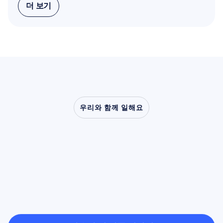
더 보기
더 보기
우리와 함께 일해요
신경과학이
실험실
밖으로
나왔을
때
어떤
일이
가능해지는지
확인해
보세요