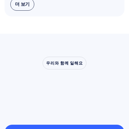
더 보기
더 보기
우리와 함께 일해요
신경과학이
실험실
밖으로
나왔을
때
어떤
일이
가능해지는지
확인해
보세요