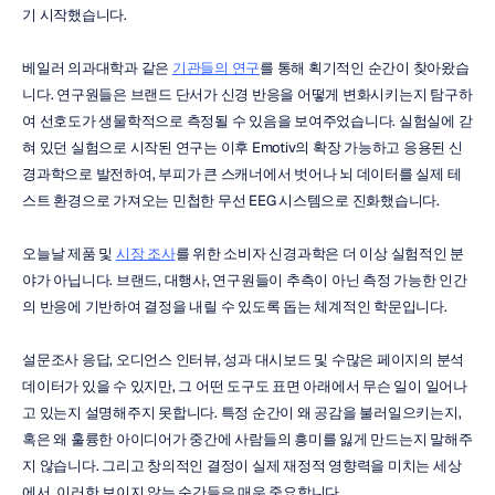
기 시작했습니다.
베일러 의과대학과 같은 
기관들의 연구
를 통해 획기적인 순간이 찾아왔습
니다. 연구원들은 브랜드 단서가 신경 반응을 어떻게 변화시키는지 탐구하
여 선호도가 생물학적으로 측정될 수 있음을 보여주었습니다. 실험실에 갇
혀 있던 실험으로 시작된 연구는 이후 Emotiv의 확장 가능하고 응용된 신
경과학으로 발전하여, 부피가 큰 스캐너에서 벗어나 뇌 데이터를 실제 테
스트 환경으로 가져오는 민첩한 무선 EEG 시스템으로 진화했습니다.
오늘날 제품 및 
시장 조사
를 위한 소비자 신경과학은 더 이상 실험적인 분
야가 아닙니다. 브랜드, 대행사, 연구원들이 추측이 아닌 측정 가능한 인간
의 반응에 기반하여 결정을 내릴 수 있도록 돕는 체계적인 학문입니다.
설문조사 응답, 오디언스 인터뷰, 성과 대시보드 및 수많은 페이지의 분석 
데이터가 있을 수 있지만, 그 어떤 도구도 표면 아래에서 무슨 일이 일어나
고 있는지 설명해주지 못합니다. 특정 순간이 왜 공감을 불러일으키는지, 
혹은 왜 훌륭한 아이디어가 중간에 사람들의 흥미를 잃게 만드는지 말해주
지 않습니다. 그리고 창의적인 결정이 실제 재정적 영향력을 미치는 세상
에서, 이러한 보이지 않는 순간들은 매우 중요합니다.