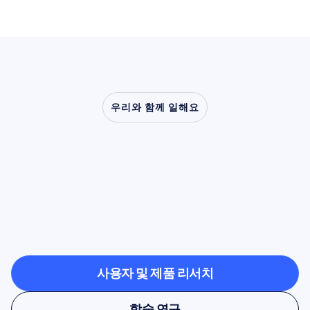
우리와 함께 일해요
신경과학이
실험실
밖으로
나왔을
때
어떤
일이
가능해지는지
확인해
보세요
사용자 및 제품 리서치
사용자 및 제품 리서치
학술 연구