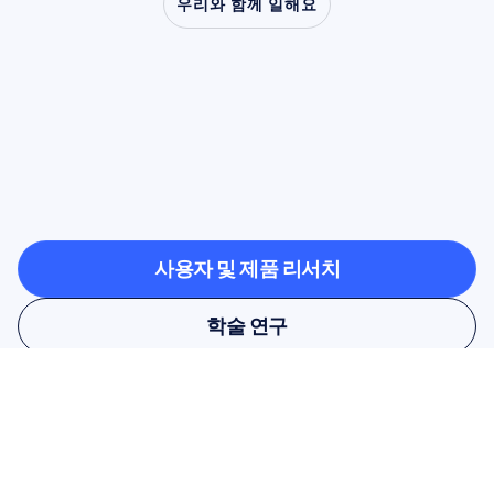
우리와 함께 일해요
신경과학이
실험실
밖으로
나왔을
때
어떤
일이
가능해지는지
확인해
보세요
사용자 및 제품 리서치
사용자 및 제품 리서치
학술 연구
학술 연구
뉴스레터를 구독하고 10% 할인 
혜택을 받으세요