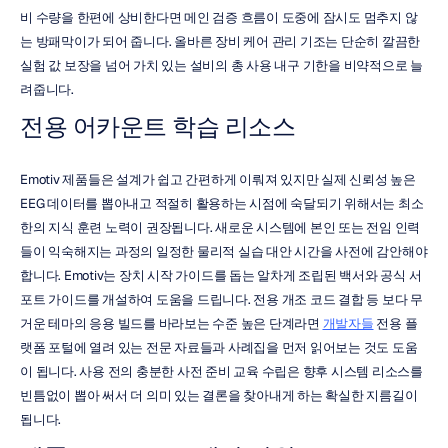
비 수량을 한편에 상비한다면 메인 검증 흐름이 도중에 잠시도 멈추지 않
는 방패막이가 되어 줍니다. 올바른 장비 케어 관리 기조는 단순히 깔끔한 
실험 값 보장을 넘어 가치 있는 설비의 총 사용 내구 기한을 비약적으로 늘
려줍니다.
전용 어카운트 학습 리소스
Emotiv 제품들은 설계가 쉽고 간편하게 이뤄져 있지만 실제 신뢰성 높은 
EEG 데이터를 뽑아내고 적절히 활용하는 시점에 숙달되기 위해서는 최소
한의 지식 훈련 노력이 권장됩니다. 새로운 시스템에 본인 또는 전임 인력
들이 익숙해지는 과정의 일정한 물리적 실습 대안 시간을 사전에 감안해야 
합니다. Emotiv는 장치 시작 가이드를 돕는 알차게 조립된 백서와 공식 서
포트 가이드를 개설하여 도움을 드립니다. 전용 개조 코드 결합 등 보다 무
거운 테마의 응용 빌드를 바라보는 수준 높은 단계라면 
개발자들
 전용 플
랫폼 포털에 열려 있는 전문 자료들과 사례집을 먼저 읽어보는 것도 도움
이 됩니다. 사용 전의 충분한 사전 준비 교육 수립은 향후 시스템 리소스를 
빈틈없이 뽑아 써서 더 의미 있는 결론을 찾아내게 하는 확실한 지름길이 
됩니다.