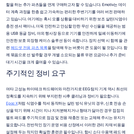
할을 하는 추가 파츠들을 연계 구매하고자 할 수 있습니다. Emotiv는 데이
터 계측 과정을 한층 쉽고 가속하는 편리한 주변기기를 여러 버전 판매하
고 있습니다. 여기에는 혹시 모를 상황을 대비하기 위한 보조 살린(식염수) 
충전 센서 팩이나, 더욱 안전하고 안심할 만한 무선 수신율을 제공하는 범
용 USB 동글 장비, 야외 행사장 등으로 기기를 안전하게 밀폐 이동하기에 
안전한 보호 외장형 케이스 솔루션 등이 속합니다. 장치 선택 시 함께 쓸 관
련 
헤드셋 전용 파츠 목록
을 탐색해 두는 버릇이 큰 도움이 될 것입니다. 함
께 묶음으로 선 발주할 경우 개별 소요되는 물류 우편 요금이나 추가 준비 
대기 시간을 크게 줄여줄 수 있습니다.
주기적인 정비 요구
여타 고성능 하이테크 하드웨어와 마찬가지로 EEG 탐지 기계 역시 최선의 
정확도를 지속하기 위해 부지런한 사후 클리닝과 정비가 필요합니다. 
Epoc X
처럼 식염수를 적셔 동작하는 살린 방식 유닛의 경우, 신호 전송 손
상을 막기 위해 시간이 지나 지저분해지거나 형태가 닳아진 경우 접점의 
펠트 패드를 주기적으로 점검 및 전용 재충전 또는 교체해 주시는 유지가 
필요합니다. 전반적인 장기 운영 비용 산정에서 이러한 관리 자재 비용을 
설정해 두는 작지만 확실한 훈련은 필수입니다. 항시 소다 수용액 패드 예