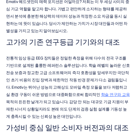
Emotiv 헤드셋만의 매력 포지션은 어딜까요? 저희는 이 두 세상 사이의 중
심 가교 역할을 맡고자 합니다. 가볍고 편안하게 소지하는 형태를 제공하
면서 분석에 충분한 해상력의 데이터 성능과 적정한 소요 자금을 동시 실
현하는 데 뜻이 있습니다. 당사가 제안하는 가치가 시장 대안들과 어떤 차
별성을 가지고 있는지 알아보십시오.
고가의 기존 연구등급 기기와의 대조
전통적 임상 등급 EEG 장치들은 정밀한 측정을 위해 다수의 전극 구조를 
기반으로 설계된 훌륭한 레퍼런스 솔루션입니다. 학술 레벨의 놀라운 신호 
전송 보증과 정교한 고급 소프트웨어의 즉각 호환성을 앞세우지만 극단적
인 초기 비용의 진입 장벽과 제한적인 작동 반경 문제가 다소 걸림돌입니
다. Emotiv는 뛰어난 성능의 고해상도 모바일 측정 모듈을 보다 저렴하고 
실 환경 구동이 쉬운 방법으로 대중화함으로써 합리적인 
학술 연구와 교육
목적의 든든한 날개가 되고 있습니다. 감당 안 되는 대규모 기금 지원이 부
재한 시너지 상황일지라도 본래 의도 단계의 검증 실험 설계를 기동성 높
게 충족시킬 수 있는 신뢰성 높은 대안입니다.
가성비 중심 일반 소비자 버전과의 대조