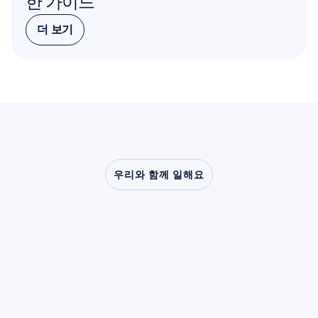
한 가이드
더 보기
더 보기
우리와 함께 일해요
신경과학이
실험실
밖으로
나왔을
때
어떤
일이
가능해지는지
확인해
보세요