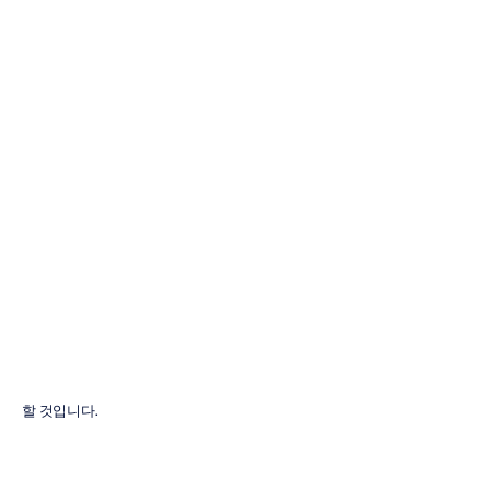
어떤
Emotiv
EEG
헤드셋이
귀하에게
적합할까요?
Emotiv
업데이트됨
2026.
3.
2.
할 것입니다.