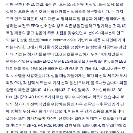
각형, 원형), 맛(밀, 호밀, 플레인), 토핑(소금, 양귀비 씨앗, 토핑 없음)으로 
설명된 크래커 중 선호하는 크래커를 선택하도록 요구했습니다. 두 가지 
주요 연구 목적은 (1) 서로 다른 뇌 영역의 피질 활동과 이러한 영역에서 발
생하는 뇌전도(EEG) 신호 간의 상호 의존성을 관찰하고 평가하는 것과, (2) 
특정 제품의 좋고 싫음에 주로 초점을 맞추었던 이 분야의 대부분의 연구
와 달리, 상호 정보량(mutual information)에 기반하여 제품 디자인에 기여
하는 다양한 크래커 특징들의 중요성을 정량화하는 방법을 제공하는 것입
니다. 저희는 참가자들로부터 EEG 신호를 수집하기 위해 14개 채널을 지
원하는 상업용 Emotiv EPOC 무선 EEG 헤드셋을 사용했습니다. 또한 EEG 
데이터를 특정 선택 옵션(크래커)과 연관시키기 위해 Tobii-Studio 안구 추
적 시스템을 사용했습니다. 실험 대상자들에게는 57개의 선택 세트가 제시
되었으며, 각 선택 세트는 세 가지 선택 옵션(크래커)을 묘사했습니다. 피질 
활동의 패턴은 델타(0–4 Hz), 세타(3–7 Hz), 알파(8–12 Hz), 베타(13–30 
Hz), 감마(30–40 Hz)의 5가지 주요 주파수 대역에서 획득되었습니다. 18
명의 참가자가 선택 작업을 수행하는 동안 좌우 전두엽과 후두엽 영역 간
에 명확한 위상 동기화가 나타났으며, 이는 반구 간의 소통을 보여줍니다. 
결과는 또한 참가자들이 자신이 선호하는 크래커에 대한 선호도를 나타낼 
때,主に 전두엽(F3, F4, FC5, FC6에 걸친 델타, 알파, 베타), 측두엽(T7에 걸
친 알파, 베타, 감마), 그리고 후두엽(O1에 걸친 세타, 알파, 베타) 영역에서 