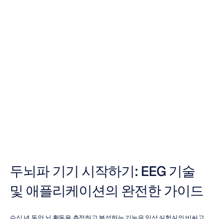
얼티메이트
뇌파
모니터링
장비
가이드
Duong
Tran
업데이트됨
2025.
10.
16.
두뇌파 기기 시작하기: EEG 기술 
및 애플리케이션의 완전한 가이드
수십 년 동안 뇌 활동을 측정하고 분석하는 기능은 임상 실험실의 비싸고 