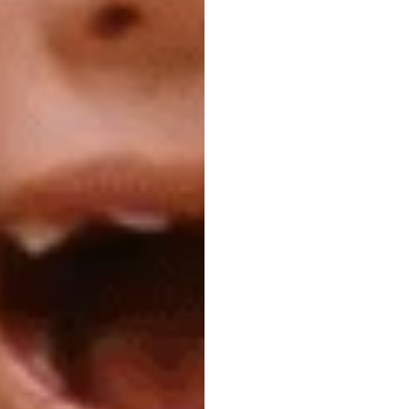
세상
줍니
H.B.
Duran
업데이트됨
20