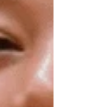
이
BC
장애
아이