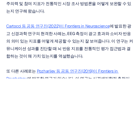
주의력 및 참여 지표가 전통적인 시장 조사 방법론을 어떻게 보완할 수 있
는지 연구해 왔습니다.
Cartocci 등 공동 연구진(2022)이 Frontiers in Neuroscience
에 발표한 광
고 신경과학 연구의 현격한 사례는, EEG 측정이 광고 효과와 소비자 반응
의 의미 있는 지표를 어떻게 제공할 수 있는지 잘 보여줍니다. 이 연구는 커
뮤니케이션 성과를 진단할 때 뇌 반응 지표를 전통적인 평가 접근법과 결
합하는 것이 왜 가치 있는지를 역설했습니다.
또 다른 사례로는 
Pozharliev 등 공동 연구진(2019)이 Frontiers in 
Psychology
에 발표한 연구가 있습니다. 이 연구는 신경생리학적 측정이 
자가 보고 방식에 머무르던 기존 기법을 넘어서서 소비자 반응에 관한 어
떠한 추가 분석과 규명을 더해주는지 다루었습니다. 연구진은 생리학적 측
정을 적용함으로써 설문 조사만으로는 온전히 포착하기 어려운 몰입의 다
차원적 요소들을 밝혀낼 수 있음을 보여주었습니다.
자동차 업계의 마케터들에게 이 같은 사례들은 캠페인 개발 및 최적화 과
정에서 신경과학 기반의 테스트가 신뢰할 수 있는 상호 보완적 의사 결정 
지원 도구로 활용될 수 있음을 증명합니다.