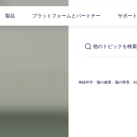
製品
プラットフォームとパートナー
サポー
他のトピックを検索..
ALS
神経科学
／
脳の健康
／
脳の障害
／
A