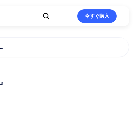
ト
今すぐ購入
今すぐ購入
.
の症状
LS