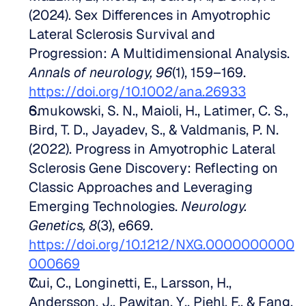
(2024). Sex Differences in Amyotrophic 
Lateral Sclerosis Survival and 
Progression: A Multidimensional Analysis. 
Annals of neurology, 96
(1), 159–169. 
https://doi.org/10.1002/ana.26933
Smukowski, S. N., Maioli, H., Latimer, C. S., 
Bird, T. D., Jayadev, S., & Valdmanis, P. N. 
(2022). Progress in Amyotrophic Lateral 
Sclerosis Gene Discovery: Reflecting on 
Classic Approaches and Leveraging 
Emerging Technologies. 
Neurology. 
Genetics, 8
(3), e669. 
https://doi.org/10.1212/NXG.0000000000
000669
Cui, C., Longinetti, E., Larsson, H., 
Andersson, J., Pawitan, Y., Piehl, F., & Fang, 