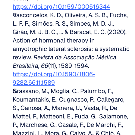
https://doi.org/10.1159/000516344
Vasconcelos, K. D., Oliveira, A. S. B., Fuchs, 
L. F. P., Simões, R. S., Simoes, M. D. J., 
Girão, M. J. B. C., ... & Baracat, E. C. (2020). 
Action of hormonal therapy in 
amyotrophic lateral sclerosis: a systematic 
review. 
Revista da Associação Médica 
Brasileira, 66
(11), 1589-1594. 
https://doi.org/10.1590/1806-
9282.66.11.1589
Grassano, M., Moglia, C., Palumbo, F., 
Koumantakis, E., Cugnasco, P., Callegaro, 
S., Canosa, A., Manera, U., Vasta, R., De 
Mattei, F., Matteoni, E., Fuda, G., Salamone, 
P., Marchese, G., Casale, F., De Marchi, F., 
Mazzini, L., Mora, G., Calvo, A., & Chiò, A. 