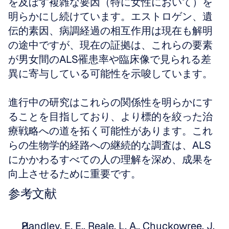
を及ぼす複雑な要因（特に女性において）を
明らかにし続けています。エストロゲン、遺
伝的素因、病調経過の相互作用は現在も解明
の途中ですが、現在の証拠は、これらの要素
が男女間のALS罹患率や臨床像で見られる差
異に寄与している可能性を示唆しています。
進行中の研究はこれらの関係性を明らかにす
ることを目指しており、より標的を絞った治
療戦略への道を拓く可能性があります。これ
らの生物学的経路への継続的な調査は、ALS
にかかわるすべての人の理解を深め、成果を
向上させるために重要です。
参考文献
Handley, E. E., Reale, L. A., Chuckowree, J. 