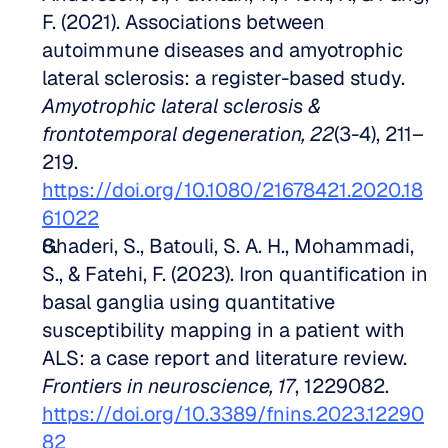
F. (2021). Associations between 
autoimmune diseases and amyotrophic 
lateral sclerosis: a register-based study. 
Amyotrophic lateral sclerosis & 
frontotemporal degeneration, 22
(3-4), 211–
219. 
https://doi.org/10.1080/21678421.2020.18
61022
Ghaderi, S., Batouli, S. A. H., Mohammadi, 
S., & Fatehi, F. (2023). Iron quantification in 
basal ganglia using quantitative 
susceptibility mapping in a patient with 
ALS: a case report and literature review. 
Frontiers in neuroscience, 17
, 1229082. 
https://doi.org/10.3389/fnins.2023.12290
82