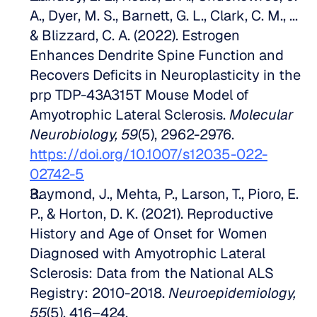
A., Dyer, M. S., Barnett, G. L., Clark, C. M., ... 
& Blizzard, C. A. (2022). Estrogen 
Enhances Dendrite Spine Function and 
Recovers Deficits in Neuroplasticity in the 
prp TDP-43A315T Mouse Model of 
Amyotrophic Lateral Sclerosis. 
Molecular 
Neurobiology, 59
(5), 2962-2976. 
https://doi.org/10.1007/s12035-022-
02742-5
Raymond, J., Mehta, P., Larson, T., Pioro, E. 
P., & Horton, D. K. (2021). Reproductive 
History and Age of Onset for Women 
Diagnosed with Amyotrophic Lateral 
Sclerosis: Data from the National ALS 
Registry: 2010-2018. 
Neuroepidemiology, 
55
(5), 416–424. 