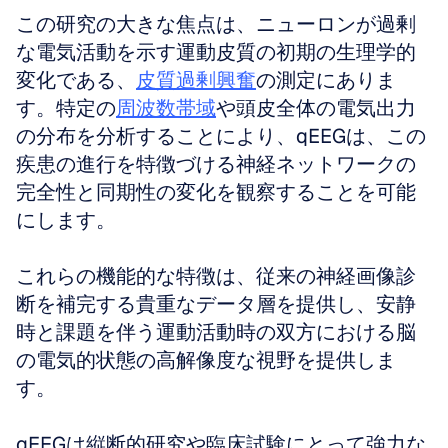
この研究の大きな焦点は、ニューロンが過剰
な電気活動を示す運動皮質の初期の生理学的
変化である、
皮質過剰興奮
の測定にありま
す。特定の
周波数帯域
や頭皮全体の電気出力
の分布を分析することにより、qEEGは、この
疾患の進行を特徴づける神経ネットワークの
完全性と同期性の変化を観察することを可能
にします。
これらの機能的な特徴は、従来の神経画像診
断を補完する貴重なデータ層を提供し、安静
時と課題を伴う運動活動時の双方における脳
の電気的状態の高解像度な視野を提供しま
す。
qEEGは縦断的研究や臨床試験にとって強力な