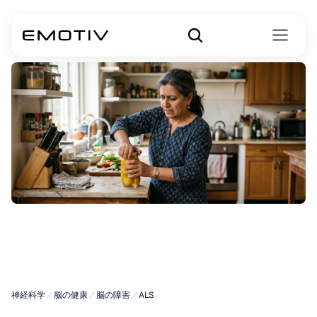
女性における
ALSの症状
神経科学
／
脳の健康
／
脳の障害
／
ALS