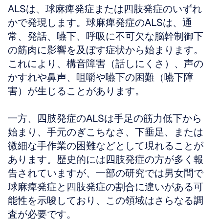
ALSは、球麻痺発症または四肢発症のいずれ
かで発現します。球麻痺発症のALSは、通
常、発話、嚥下、呼吸に不可欠な脳幹制御下
の筋肉に影響を及ぼす症状から始まります。
これにより、構音障害（話しにくさ）、声の
かすれや鼻声、咀嚼や嚥下の困難（嚥下障
害）が生じることがあります。
一方、四肢発症のALSは手足の筋力低下から
始まり、手元のぎこちなさ、下垂足、または
微細な手作業の困難などとして現れることが
あります。歴史的には四肢発症の方が多く報
告されていますが、一部の研究では男女間で
球麻痺発症と四肢発症の割合に違いがある可
能性を示唆しており、この領域はさらなる調
査が必要です。