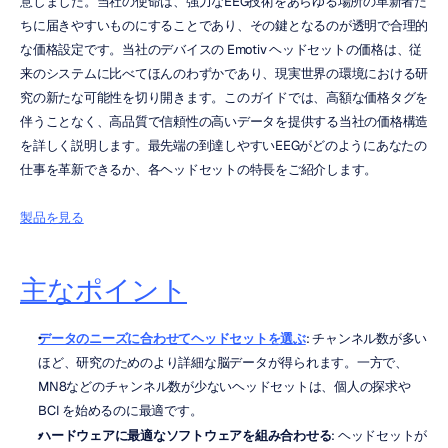
意しました。当社の使命は、強力なEEG技術をあらゆる場所の革新者た
ちに届きやすいものにすることであり、その鍵となるのが透明で合理的
な価格設定です。当社のデバイスの Emotiv ヘッドセットの価格は、従
来のシステムに比べてほんのわずかであり、現実世界の環境における研
究の新たな可能性を切り開きます。このガイドでは、高額な価格タグを
伴うことなく、高品質で信頼性の高いデータを提供する当社の価格構造
を詳しく説明します。最先端の到達しやすいEEGがどのようにあなたの
仕事を革新できるか、各ヘッドセットの特長をご紹介します。
製品を見る
主なポイント
データのニーズに合わせてヘッドセットを選ぶ
: チャンネル数が多い
ほど、研究のためのより詳細な脳データが得られます。一方で、
MN8などのチャンネル数が少ないヘッドセットは、個人の探求や 
BCI を始めるのに最適です。
ハードウェアに最適なソフトウェアを組み合わせる
: ヘッドセットが