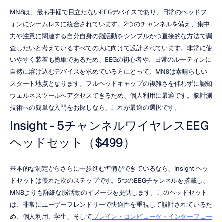
MN8は、最も手軽で目立たないEEGデバイスであり、日常のヘッドフ
ォンにシームレスに統合されています。2つのチャンネルを備え、集中
力や注意に関連する自分自身の脳活動をシンプルかつ直接的な方法で調
査したいと考えているすべての人に向けて設計されています。非常に使
いやすく装着も簡単であるため、EEGの初心者や、日常のルーティンに
自然に溶け込むデバイスを求めている方にとって、MN8は素晴らしい
スタート地点となります。フルヘッドキャップの複雑さを伴わずに認知
ウェルネスツールへアクセスできるため、個人利用に最適です。脳計測
技術への簡単な入門をお探しなら、これが最適の選択です。
Insight - 5チャンネルワイヤレスEEG
ヘッドセット（$499）
基本的な測定からさらに一歩進む準備ができているなら、Insight ヘッ
ドセットは優れた次のステップです。5つのEEGチャンネルを搭載し、
MN8よりも詳細な脳活動のイメージを提供します。このヘッドセット
は、非常にユーザーフレンドリーで快適性を重視して設計されているた
め、個人利用、学生、そして
ブレイン・コンピュータ・インターフェー