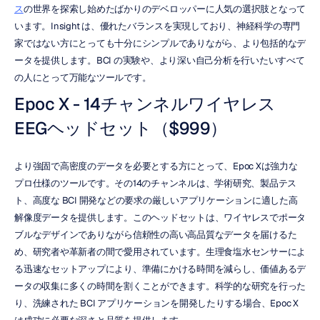
ス
の世界を探索し始めたばかりのデベロッパーに人気の選択肢となって
います。Insight は、優れたバランスを実現しており、神経科学の専門
家ではない方にとっても十分にシンプルでありながら、より包括的なデ
ータを提供します。BCI の実験や、より深い自己分析を行いたいすべて
の人にとって万能なツールです。
Epoc X - 14チャンネルワイヤレス
EEGヘッドセット（$999）
より強固で高密度のデータを必要とする方にとって、Epoc Xは強力な
プロ仕様のツールです。その14のチャンネルは、学術研究、製品テス
ト、高度な BCI 開発などの要求の厳しいアプリケーションに適した高
解像度データを提供します。このヘッドセットは、ワイヤレスでポータ
ブルなデザインでありながら信頼性の高い高品質なデータを届けるた
め、研究者や革新者の間で愛用されています。生理食塩水センサーによ
る迅速なセットアップにより、準備にかける時間を減らし、価値あるデ
ータの収集に多くの時間を割くことができます。科学的な研究を行った
り、洗練された BCI アプリケーションを開発したりする場合、Epoc X