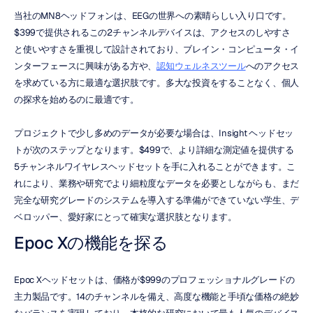
当社のMN8ヘッドフォンは、EEGの世界への素晴らしい入り口です。
$399で提供されるこの2チャンネルデバイスは、アクセスのしやすさ
と使いやすさを重視して設計されており、ブレイン・コンピュータ・イ
ンターフェースに興味がある方や、
認知ウェルネスツール
へのアクセス
を求めている方に最適な選択肢です。多大な投資をすることなく、個人
の探求を始めるのに最適です。
プロジェクトで少し多めのデータが必要な場合は、Insight ヘッドセッ
トが次のステップとなります。$499で、より詳細な測定値を提供する
5チャンネルワイヤレスヘッドセットを手に入れることができます。こ
れにより、業務や研究でより細粒度なデータを必要としながらも、まだ
完全な研究グレードのシステムを導入する準備ができていない学生、デ
ベロッパー、愛好家にとって確実な選択肢となります。
Epoc Xの機能を探る
Epoc Xヘッドセットは、価格が$999のプロフェッショナルグレードの
主力製品です。14のチャンネルを備え、高度な機能と手頃な価格の絶妙