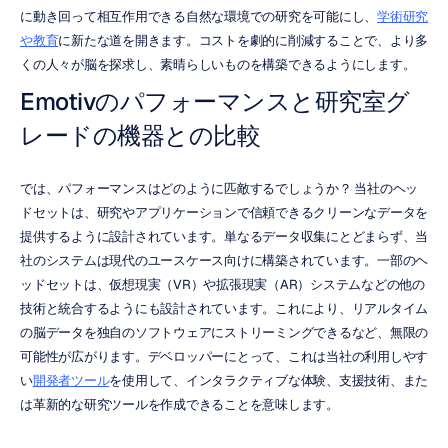
に動き回って相互作用できる自然な環境での研究を可能にし、
学術研究
や教育
に新たな道を開きます。コストを劇的に削減することで、より多
くの人々が脳を探求し、素晴らしいものを構築できるようにします。
Emotivのパフォーマンスと研究室グ
レードの機器との比較
では、パフォーマンスはどのように匹敵するでしょうか？ 当社のヘッ
ドセットは、研究やアプリケーションで信頼できるクリーンなデータを
提供するように設計されています。単なるデータ収集にとどまらず、当
社のシステムは現代のユースケース向けに構築されています。一部のヘ
ッドセットは、仮想現実（VR）や拡張現実（AR）システムなどの他の
技術と統合するようにも設計されています。これにより、リアルタイム
の脳データを独自のソフトウェアにストリーミングできるなど、無限の
可能性が広がります。デベロッパーにとって、これは当社の利用しやす
い
開発者ツール
を使用して、インタラクティブな体験、支援技術、また
は革新的な研究ツールを作成できることを意味します。