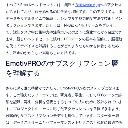
すべてのEmotivヘッドセットには、無料の
Brainwear App
へのアクセス
が含まれており、旅を始めるのに最適な場所です。このアプリでは、脳
データをリアルタイムで確認し、シンプルで魅力的な方法で技術とイン
タラクションできます。たとえば、N-Backメモリゲームをプレイし
て、認知タスク中に集中力や注意力がどのように変化するかを確認でき
ます。新しいヘッドセットに慣れ、EEGデータの基本を理解し、脳活動
を使ってデバイスと対話することがどのようなものかを体験するため
の、料金のかからない素晴らしい方法です。
EmotivPROのサブスクリプション層
を理解する
さらに深く進む準備ができたら、EmotivPROが次のステップになりま
す。この強力なソフトウェアは、研究者、学生、そしてEEGデータの詳
細な記録、再生、分析を必要とするすべての人のために設計されていま
す。プロジェクトのニーズに応じたアクセスレベルを選択できるよう、
段階的なサブスクリプションモデルを提供しています。スターター層
は、データストリームとパフォーマンスメトリクスの可視化に最適であ