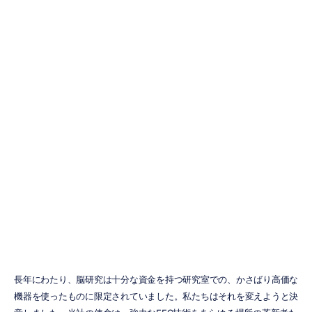
Emotivヘッドセ
ットの価格：完
全バイヤーズガ
イド
Emotiv
更新日
2026/02/26
長年にわたり、脳研究は十分な資金を持つ研究室での、かさばり高価な
機器を使ったものに限定されていました。私たちはそれを変えようと決