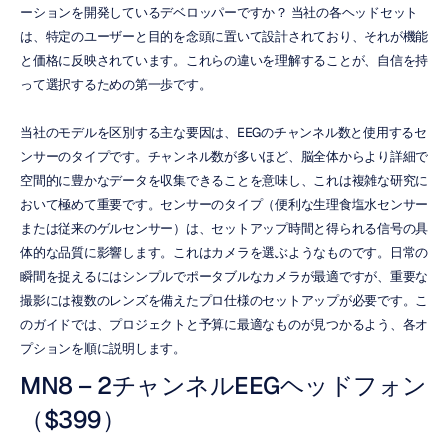
ーションを開発しているデベロッパーですか？ 当社の各ヘッドセット
は、特定のユーザーと目的を念頭に置いて設計されており、それが機能
と価格に反映されています。これらの違いを理解することが、自信を持
って選択するための第一歩です。
当社のモデルを区別する主な要因は、EEGのチャンネル数と使用するセ
ンサーのタイプです。チャンネル数が多いほど、脳全体からより詳細で
空間的に豊かなデータを収集できることを意味し、これは複雑な研究に
おいて極めて重要です。センサーのタイプ（便利な生理食塩水センサー
または従来のゲルセンサー）は、セットアップ時間と得られる信号の具
体的な品質に影響します。これはカメラを選ぶようなものです。日常の
瞬間を捉えるにはシンプルでポータブルなカメラが最適ですが、重要な
撮影には複数のレンズを備えたプロ仕様のセットアップが必要です。こ
のガイドでは、プロジェクトと予算に最適なものが見つかるよう、各オ
プションを順に説明します。
MN8 – 2チャンネルEEGヘッドフォン
（$399）