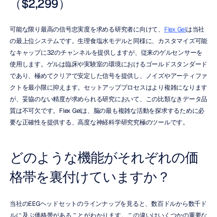
（$2,299）
可能な限り最高の信号忠実度を求める研究者に向けて、
Flex Gel
は当社
の最上位システムです。生理食塩水モデルと同様に、カスタマイズ可能
なキャップに32のチャンネルを提供しますが、従来のゲルセンサーを
使用します。ゲルは臨床や実験室の環境におけるゴールドスタンダード
であり、極めてクリアで安定した信号を提供し、ノイズやアーティファ
クトを最小限に抑えます。セットアッププロセスはより複雑になります
が、妥協のない精度が求められる研究において、この比類なきデータ品
質は不可欠です。Flex Gelは、脳の最も複雑な活動を探求するために必
要な正確性を提供する、高度な神経科学研究究極のツールです。
どのような機能がそれぞれの価
格帯を裏付けていますか？
当社のEEGヘッドセットのラインナップを見ると、数百ドルから数千ド
ルに及ぶ価格帯があることがわかります。この違いはいくつかの重要な