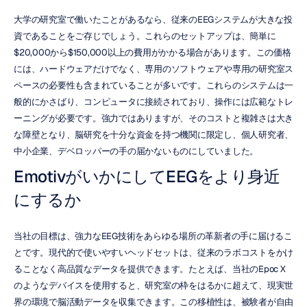
大学の研究室で働いたことがあるなら、従来のEEGシステムが大きな投
資であることをご存じでしょう。これらのセットアップは、簡単に
$20,000から$150,000以上の費用がかかる場合があります。この価格
には、ハードウェアだけでなく、専用のソフトウェアや専用の研究室ス
ペースの必要性も含まれていることが多いです。これらのシステムは一
般的にかさばり、コンピュータに接続されており、操作には広範なトレ
ーニングが必要です。強力ではありますが、そのコストと複雑さは大き
な障壁となり、脳研究を十分な資金を持つ機関に限定し、個人研究者、
中小企業、デベロッパーの手の届かないものにしていました。
EmotivがいかにしてEEGをより身近
にするか
当社の目標は、強力なEEG技術をあらゆる場所の革新者の手に届けるこ
とです。現代的で使いやすいヘッドセットは、従来のラボコストをかけ
ることなく高品質なデータを提供できます。たとえば、当社のEpoc X
のようなデバイスを使用すると、研究室の枠をはるかに超えて、現実世
界の環境で脳活動データを収集できます。この移植性は、被験者が自由