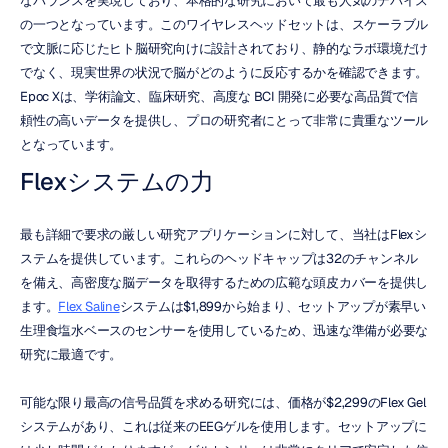
なバランスを実現しており、本格的な研究において最も人気のデバイス
の一つとなっています。このワイヤレスヘッドセットは、スケーラブル
で文脈に応じたヒト脳研究向けに設計されており、静的なラボ環境だけ
でなく、現実世界の状況で脳がどのように反応するかを確認できます。
Epoc Xは、学術論文、臨床研究、高度な BCI 開発に必要な高品質で信
頼性の高いデータを提供し、プロの研究者にとって非常に貴重なツール
となっています。
Flexシステムの力
最も詳細で要求の厳しい研究アプリケーションに対して、当社はFlexシ
ステムを提供しています。これらのヘッドキャップは32のチャンネル
を備え、高密度な脳データを取得するための広範な頭皮カバーを提供し
ます。
Flex Saline
システムは$1,899から始まり、セットアップが素早い
生理食塩水ベースのセンサーを使用しているため、迅速な準備が必要な
研究に最適です。
可能な限り最高の信号品質を求める研究には、価格が$2,299のFlex Gel
システムがあり、これは従来のEEGゲルを使用します。セットアップに