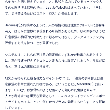
ら他方へと切り替えています」と、RACと協力しているマードック大
学の心理学博士課程の学生、Lisa Jefferies氏は述べています。「そし
て、切り替えるたびにコスト（ロス）が発生します」
Jefferies氏が指摘するように、人の感情状態は注意力のレベルに影響を
与え、はるかに微妙に表現される可能性があるため、頭の動きのような
注意散漫の物理的な特徴だけに頼るのではなく、タスクスイッチングを
評価する方法を持つことが重要でした。
システムは、これらの不注意の測定値のいずれかが検出されるとすぐ
に、車が加速を抑えてトコトコと走るように設定されました。注意が戻
ると、車は元の速度に戻ります。
研究から得られた最も強力なポイントの1つは、「注意の切り替えは注
意散漫の非常に優れた指標である」ということだとMackellar氏は言い
ます。RACは、飲酒運転のような他のよく知られた危険と並んで、
人々が考慮すべき重要な要素として、このタスクスイッチングにスポッ
トライトを当てることで、何らかのプラスの効果をもたらすことを期待
しています。