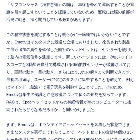
「サブコンシャス（潜在意識）の脳は、車線を外れて運転することが問
題を引き起こすということを認識していないため、運転には脳の前部が
活発に動き、深く関与している必要があります」
この精神状態を測定することは明らかに一筋縄ではいかないことです
が、Emotivはそのタスクに最適な立場にありました。改良された製品
で最近追加の資金を確保した同社のヘッドセットは、センサーを使用し
て脳内の電気信号を測定します。新しいバージョンには、3軸ジャイロ
スコープと3軸加速度計で構成される6軸慣性センサーが装備されてお
り、頭部の動き、目の動き、さらにはまぶたの瞬きまで判断できます。
最初の用途は、ユーザーに特定のタスクに集中することを教えて、例え
ばマインド（脳波）で電子玩具を制御することでした。そのため、
Emotivは集中の認識と注意散漫について多くの知見を持っています。
RACは、Epocヘッドセットからの神経情報が車のコンピューターに接
続されたらどうなるだろうか、と問いかけました。
まず、Emotivは、ボランティアにヘッドセットを装着した状態でさま
ざまなタスクを実行してもらうことで、ヘッドセットの合計14個のセン
サーを使用して、空想（上の空）している状態がどのように見えるかを