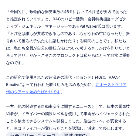
「全国的に、致命的な衝突事故の46％において不注意が要因であった
と推定されています」と、RACのロビー活動・会員特典担当エグゼク
ティブ・ジェネラル・マネージャーであるPat Walker氏は言います。
「不注意は誰もが共感できるものであり、心がうわの空になったり、振
り向いて後ろの子供たちに話しかけたりする瞬間のことです。私たち
は、私たち全員が自分の運転方法について考えるきっかけを作りたいと
考えており、だからこそこのプロジェクトは私たちにとって非常に重要
なのです」
この研究で使用された改造済みの現代（ヒョンデ）i40は、RACと
Emotivによって行われた取り組みを広めるために、
西オーストラリア
州のツアーを始めたばかりです
。
一方、他の関連する自動車安全に関するニュースとして、日本の電気技
術者が、ドライバーの脳波レベルを使用して車両がハイジャックされた
ことを検出できるシステムを開発しました。脳波のレベルが変化する
と、車はドライバーが変わったことを認識し、減速して停止します。
カテゴリー_ニュース
脳波 (EEG)