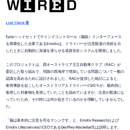
Liat Clark 著
Epocヘッドセットでマインドコントロール（脳波）インターフェース
を商業化した企業であるEmotivは、ドライバーが注意散漫の兆候を示
したときに自動的に加速を遅らせる道路安全システムを開発しました。
このプロジェクトは、西オーストラリア王立自動車クラブ（RAC）が
委託した取り組みで、同国の西海岸で増加している問題について一般の
認識を高めるために設計されました。RACが提供した統計によると、
衝突事故を起こしたオーストラリア人ドライバーの20％が、最終的に
衝突した対象物を直視していたことを認めていますが、注意が散漫にな
っていたため、その時には何が起きているのかを理解していませんでし
た。
「脳は基本的に注意を司るマシンです」と、Emotiv Researchおよび
Emotiv LifesciencesのCEOであるGeoffrey Mackellar氏は説明します。