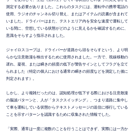
測定する必要がありました。これらのタスクには、運転中の携帯電話の
使用、ラジオのチャンネル切り替え、またはアイテムの読書が含まれて
いました。ドライバーはまた、テストエリア内を安全な速度で運転して
いる間に、空想している状態がどのように見えるかを確認するために、
意識をそらすよう指示されました。
ジャイロスコープは、ドライバーが道路から頭をそらすという、より明
らかな注意散漫を検出するために使用されました。一方で、視線移動の
遅れ、凝視、または瞬きの頻度の低下が警告サインとしてフラグを立て
られました（特定の個人における通常の瞬きの頻度などを測定した後に
判定されます）。
しかし、より複雑だったのは、認知処理が低下する際における注意散漫
の脳波パターンと、人が「タスクスイッチング」、つまり道路に集中し
て車を運転している状態からテキストメッセージの送信に移行している
ことを示すパターンを認識するために収集された情報でした。
「実際、通常は一度に複数のことを行うことはできず、実際には一方か