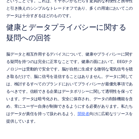
ということです。これは、イヤホンがもたらす驚異的な利便性と携帯性
と引き換えのシンプルなトレードオフであり、多くの用途においてこの
データは十分すぎるほどのものです。
健康とデータプライバシーに関する
疑問への回答
脳データと相互作用するデバイスについて、健康やプライバシーに関す
る疑問を持つのは完全に正常なことです。健康の面において、EEGテク
ノロジーは受動的で安全です。脳が自然に生成する微弱な電気信号を聴
き取るだけで、脳に信号を送信することはありません。データに関して
は、検討するすべてのブランドにおいてプライバシーが最優先事項であ
るべきです。信頼できる企業はデータポリシーに関して透明性を保って
います。データは暗号化され、安全に保存され、データの削除機能を含
め、常にユーザー自身が制御できるようにする必要があります。私たち
はデータが責任を持って扱われるよう、
開発者
向けに広範なリソースを
提供しています。