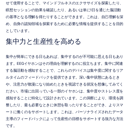
せて使用することで、マインドフルネスのエクササイズを探索したり、
瞑想セッションの効果を確認したり、あるいは単に1日を通じた脳活動
の基準となる理解を得たりすることができます。これは、自己理解を深
め、自身の認知領域を探索するために必要な情報を提供することを目的
としています。
集中力と生産性を高める
集中が簡単にできる日もあれば、集中するのが不可能に思える日もあり
ます。EEGイヤホンはその理由を理解するのに役立ちます。集中に関連
する脳活動を感知することで、これらのデバイスは集中度に関するリア
ルタイムのフィードバックを提供できます。深い集中状態にあるとき
や、注意力が散漫になり始めたときを視認できる状況を想像してみてく
ださい。市場に出回っている一部のイヤホンは、集中度やストレス度を
感知することに特化して設計されています。この洞察により、環境を調
整したり、最も必要なときに休憩を取ったりすることができ、よりスマ
ートに働くのをサポートします。これは、パーソナライズされたデータ
主導のフィードバックによって生産性の目標をサポートする強力な方法
です。