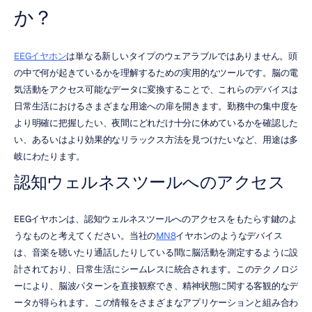
か？
EEGイヤホン
は単なる新しいタイプのウェアラブルではありません。頭
の中で何が起きているかを理解するための実用的なツールです。脳の電
気活動をアクセス可能なデータに変換することで、これらのデバイスは
日常生活におけるさまざまな用途への扉を開きます。勤務中の集中度を
より明確に把握したい、夜間にどれだけ十分に休めているかを確認した
い、あるいはより効果的なリラックス方法を見つけたいなど、用途は多
岐にわたります。
認知ウェルネスツールへのアクセス
EEGイヤホンは、認知ウェルネスツールへのアクセスをもたらす鍵のよ
うなものと考えてください。当社の
MN8
イヤホンのようなデバイス
は、音楽を聴いたり通話したりしている間に脳活動を測定するように設
計されており、日常生活にシームレスに統合されます。このテクノロジ
ーにより、脳波パターンを直接観察でき、精神状態に関する客観的なデ
ータが得られます。この情報をさまざまなアプリケーションと組み合わ