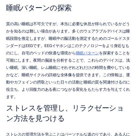
睡眠パターンの探索
質の高い睡眠は不可欠ですが、本当に必要な休息が得られているかどう
かを知るのは難しい場合があります。多くのウェアラブルデバイスは睡
眠段階を推定しますが、睡眠中の脳活動を測定するためのゴールドスタ
ンダードはEEGです。EEGイヤホンはこのテクノロジーをより身近なも
のにし、自宅のベッドの快適な環境から
睡眠パターン
を探索することを
可能にします。夜間の脳波を分析することで、これらのデバイスは、浅
い睡眠、深い睡眠、レム睡眠にそれぞれどれだけの時間を費やしている
かなど、睡眠サイクルの詳細な全体像を提供できます。この情報は、運
動やカフェインの摂取といった日々の活動と睡眠の質を関連付けるのに
役立ち、より回復力のある夜につながる変化をもたらす力を与えてくれ
ます。
ストレスを管理し、リラクゼーショ
ン方法を見つける
ストレスの管理方法を学ぶことはパーソナルな道のりであり、ある人に