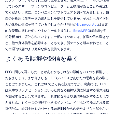
たソフトウェアがなければ役に立ちません。購入前に、イヤホンが使用
しているスマートフォンやコンピューターと互換性があることを確認し
てください。次に、コンパニオンソフトウェアを調べてみましょう。独
自の分析用に生データの書き出しを提供しているか、それともガイド付
きの体験に焦点を当てているでしょうか？当社の
Brainwear App
は日常
的な使用に適した使いやすいツールを提供し、
EmotivPRO
は詳細な学
術分析向けに設計されています。一部のイヤホンは、拍動や目の動きな
ど、他の身体信号を記録することもでき、脳データと組み合わせること
で生理的状態のより完全な像を提供できます。
よくある誤解や迷信を暴く
EEGに関して耳にしたことがあるかもしれない誤解をいくつか解消して
おきましょう。まず何よりも、EEGデバイスはあなたの思考を読み取る
ことはできません。これはSFでよくある設定ですが、現実には、EEG
は集中やリラクゼーションといった異なる精神状態に関連する電気活動
を測定することはできますが、具体的な考えや感情を解釈することはで
きません。もう一つの理解すべきポイントは、イヤホンで検出される電
気信号は、頭部全体をカバーする頭皮EEGからの信号よりも当然小さい