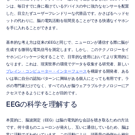
ンは、毎日すでに身に着けているデバイスの中に強力なセンサーを配置
した、目立たずユーザーフレンドリーな代替品です。かさばるヘッドセ
ットの代わりに、脳の電気活動を垣間見ることができる快適なイヤホン
を手に入れることができます。
基本的な考え方は従来のEEGと同じで、ニューロンが通信する際に脳が
生成する微弱な電気信号を測定します。しかし、このテクノロジーをイ
ヤホンにパッケージ化することで、日常的な使用においてより実用的に
なります。これは、現実世界の環境でデータを収集する研究者、新しい
ブレイン・コンピューター・インターフェース
を構築する開発者、ある
いは単に自分の認知パターンに興味がある個人にとっても有用です。ラ
ボの専門家だけでなく、すべての人が脳ウェアラブルテクノロジーにア
クセスできるようにすることが目的です。
EEGの科学を理解する
本質的に、脳波測定（EEG）は脳の電気的な会話を聴き取るための方法
です。何十億ものニューロンが発火し、互いに通信しているため、脳は
常に活動でざわめいています。この活動により、頭蓋骨の外側から検出