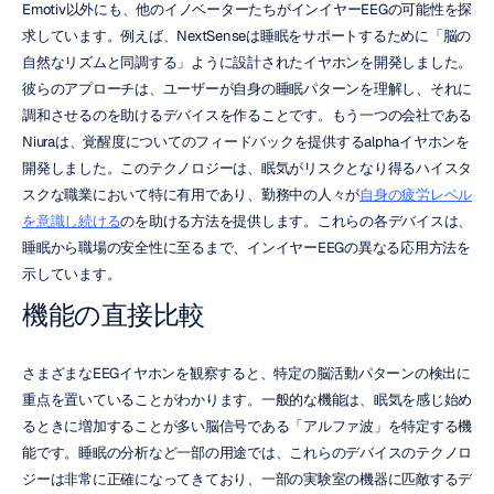
Emotiv以外にも、他のイノベーターたちがインイヤーEEGの可能性を探
求しています。例えば、NextSenseは睡眠をサポートするために「脳の
自然なリズムと同調する」ように設計されたイヤホンを開発しました。
彼らのアプローチは、ユーザーが自身の睡眠パターンを理解し、それに
調和させるのを助けるデバイスを作ることです。もう一つの会社である
Niuraは、覚醒度についてのフィードバックを提供するalphaイヤホンを
開発しました。このテクノロジーは、眠気がリスクとなり得るハイスタ
スクな職業において特に有用であり、勤務中の人々が
自身の疲労レベル
を意識し続ける
のを助ける方法を提供します。これらの各デバイスは、
睡眠から職場の安全性に至るまで、インイヤーEEGの異なる応用方法を
示しています。
機能の直接比較
さまざまなEEGイヤホンを観察すると、特定の脳活動パターンの検出に
重点を置いていることがわかります。一般的な機能は、眠気を感じ始め
るときに増加することが多い脳信号である「アルファ波」を特定する機
能です。睡眠の分析など一部の用途では、これらのデバイスのテクノロ
ジーは非常に正確になってきており、一部の実験室の機器に匹敵するデ