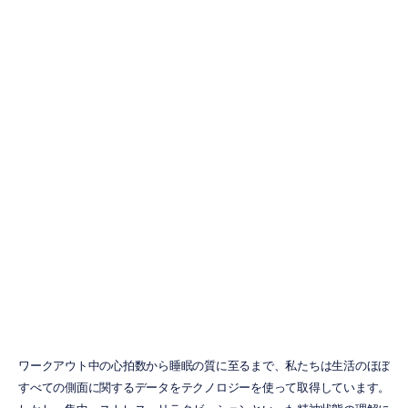
EEGモニタリン
グイヤホン：究
極のバイヤーズ
ガイド
Emotiv
更新日
2026/01/07
ワークアウト中の心拍数から睡眠の質に至るまで、私たちは生活のほぼ
すべての側面に関するデータをテクノロジーを使って取得しています。