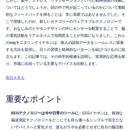
しかし、集中、ストレス、リラクゼーションといった精神状態の理解に
ついてはどうでしょうか。頭の中で何が起こっているのかについて客観
的なフィードバックを得ることは、常に容易ではありませんでした。そ
こで登場したのが、新しいカテゴリーのウェアラブルテクノロジーで
す。おなじみのイヤホンデザインの中にセンサーを配置することで、脳
の電気活動をリアルタイムで垣間見ることが可能になりました。これら
のeegモニタリングイヤホンは、個人の認知データをシームレスに収集
する方法を提供し、日々の習慣と精神的なパターンを結びつけるのに役
立ちます。この記事では、その科学的根拠を説明し、実用的な応用を探
り、市場に出回っている主要なデバイスを比較します。
製品を見る
重要なポイント
EEGテクノロジーは今や日常のツールに
：EEGイヤホンは、複雑な
脳波測定テクノロジーをどこにでも持ち運べるシンプルで目立たな
いデバイスへと変化させ、誰もがラボを必要とせずに自分の脳活動