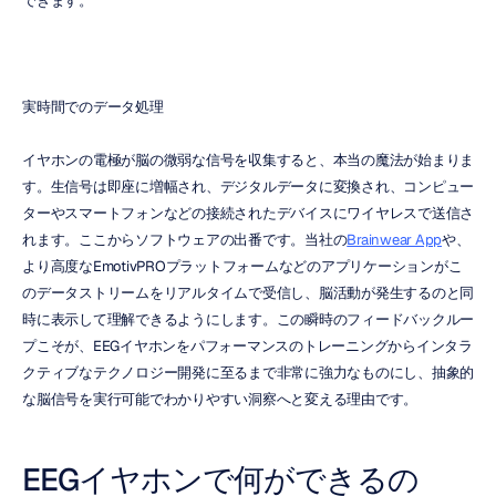
できます。
実時間でのデータ処理
イヤホンの電極が脳の微弱な信号を収集すると、本当の魔法が始まりま
す。生信号は即座に増幅され、デジタルデータに変換され、コンピュー
ターやスマートフォンなどの接続されたデバイスにワイヤレスで送信さ
れます。ここからソフトウェアの出番です。当社の
Brainwear App
や、
より高度なEmotivPROプラットフォームなどのアプリケーションがこ
のデータストリームをリアルタイムで受信し、脳活動が発生するのと同
時に表示して理解できるようにします。この瞬時のフィードバックルー
プこそが、EEGイヤホンをパフォーマンスのトレーニングからインタラ
クティブなテクノロジー開発に至るまで非常に強力なものにし、抽象的
な脳信号を実行可能でわかりやすい洞察へと変える理由です。
EEGイヤホンで何ができるの