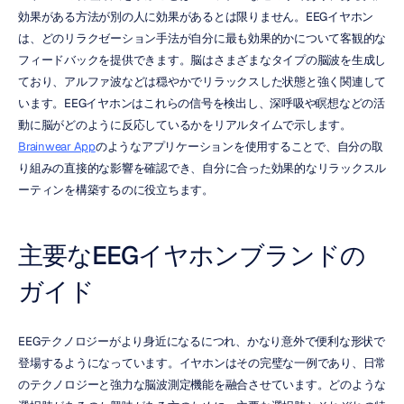
効果がある方法が別の人に効果があるとは限りません。EEGイヤホン
は、どのリラクゼーション手法が自分に最も効果的かについて客観的な
フィードバックを提供できます。脳はさまざまなタイプの脳波を生成し
ており、アルファ波などは穏やかでリラックスした状態と強く関連して
います。EEGイヤホンはこれらの信号を検出し、深呼吸や瞑想などの活
動に脳がどのように反応しているかをリアルタイムで示します。
Brainwear App
のようなアプリケーションを使用することで、自分の取
り組みの直接的な影響を確認でき、自分に合った効果的なリラックスル
ーティンを構築するのに役立ちます。
主要なEEGイヤホンブランドの
ガイド
EEGテクノロジーがより身近になるにつれ、かなり意外で便利な形状で
登場するようになっています。イヤホンはその完璧な一例であり、日常
のテクノロジーと強力な脳波測定機能を融合させています。どのような