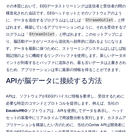
その本質において、EEGデータストリーミングは送信者と受信者の間の
構造化された会話です。EEGヘッドセットとそのソフトウェアのよう
に、データを送信するプログラムはしばしば「
」と呼
StreamOutlet
ばれます。構築しているアプリケーションのように、それを受信するプ
ログラムは「
」と呼ばれます。このセットアップによ
StreamInlet
り、脳活動データがソースから送信先へ効率的に流れるようになりま
す。データを最新に保つために、ストリーミングシステムはしばしば短
期記憶のように機能するリングバッファを使用します。新しいデータポ
イントが到着するとバッファに追加され、最も古いデータは上書きされ
るため、アプリケーションは常に最新の情報を得ることができます。
APIが脳データに接続する方法
APIは、ソフトウェアがEEGデバイスに情報を要求し、受信するために
必要な特定のコマンドとプロトコルを提供します。例えば、当社の
EmotivPRO
ソフトウェアは、APIを使用してデータを表示し、ヘッド
セットの装着中にリアルタイムで周波数分析を実行します。カスタムア
プリケーションを構築したい方のために、当社のCortex APIは開発者に
実生のEEGデータストリームへの直接アクセスを提供します。この接続