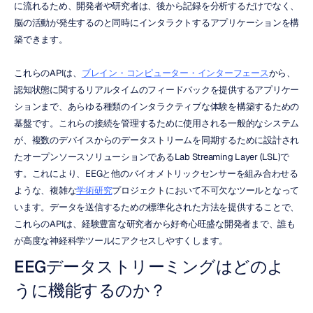
に流れるため、開発者や研究者は、後から記録を分析するだけでなく、
脳の活動が発生するのと同時にインタラクトするアプリケーションを構
築できます。
これらのAPIは、
ブレイン・コンピューター・インターフェース
から、
認知状態に関するリアルタイムのフィードバックを提供するアプリケー
ションまで、あらゆる種類のインタラクティブな体験を構築するための
基盤です。これらの接続を管理するために使用される一般的なシステム
が、複数のデバイスからのデータストリームを同期するために設計され
たオープンソースソリューションであるLab Streaming Layer (LSL)で
す。これにより、EEGと他のバイオメトリックセンサーを組み合わせる
ような、複雑な
学術研究
プロジェクトにおいて不可欠なツールとなって
います。データを送信するための標準化された方法を提供することで、
これらのAPIは、経験豊富な研究者から好奇心旺盛な開発者まで、誰も
が高度な神経科学ツールにアクセスしやすくします。
EEGデータストリーミングはどのよ
うに機能するのか？