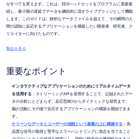
がすべてを変えます。これは、EEGヘッドセットをプログラムに直接接
続し、最小限の遅延でデータを継続的に流すライブブリッジとして機能
します。このガイドは、静的なデータファイルを超えて、その瞬間の人
間の認知に反応するアプリケーションを構築したい開発者、研究者、ク
リエイターに向けたものです。
製品を見る
重要なポイント
インタラクティブなアプリケーションのためにリアルタイムデータ
を活用する
：ストリーミングAPIを使用することで、記録されたデー
タの分析にとどまらず、反応型BCIからダイナミックな研究まで、
脳の活動にその場で反応するアプリケーションの構築を開始できま
す。
クリーンなデータとユーザーの信頼という基盤の上に構築する
：高
品質な信号の取得と堅牢なエラーハンドリングに焦点を当てること
でプロジェクトの成功を確実にし、同時に暗号化や透明性のあるユ