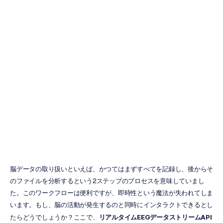
リアルタイム
EEGデータスト
リームAPIとは何
ですか？
ズオン・チャン
更新日
2025/11/18
脳データの取り扱いといえば、かつてはまずすべてを記録し、後からそ
のファイルを分析するという2ステップのプロセスを意味していまし
た。このワークフローは便利ですが、即時性という魔法が失われてしま
います。もし、脳の活動が発生するのと同時にインタラクトできるとし
たらどうでしょうか？ここで、
リアルタイムEEGデータストリームAPI